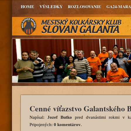
HOME
VÝSLEDKY
ROZLOSOVANIE
GA24-MAR
Cenné víťazstvo Galantského 
Napísal:
Jozef Butko
pred dvanástimi rokmi
v ka
Pripojených:
0 komentárov
.