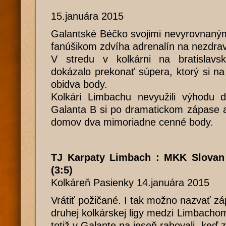
15.januára 2015
Galantské Béčko svojimi nevyrovnaným
fanúšikom zdvíha adrenalín na nezdrav
V stredu v kolkárni na bratislavs
dokázalo prekonať súpera, ktorý si na
obidva body.
Kolkári Limbachu nevyužili výhodu 
Galanta B si po dramatickom zápase a
domov dva mimoriadne cenné body.
TJ Karpaty Limbach : MKK Slovan
(3:5)
Kolkáreň Pasienky 14.januára 2015
Vrátiť požičané. I tak možno nazvať 
druhej kolkárskej ligy medzi Limbach
totiž v Galante na jeseň rabovali, keď zv