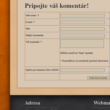
Pripojte váš komentár!
Vaše meno:
*
E-mail:
*
Web:
Nadpis komentára:
Váš komentár:
*
Môžete používat
Texy! syntaxi
.
* Hviezdičkou sú označené povinné informácie.
Opište pro kontrolu číslo
5
4
3
3
4
5
:
Adresa
Webma