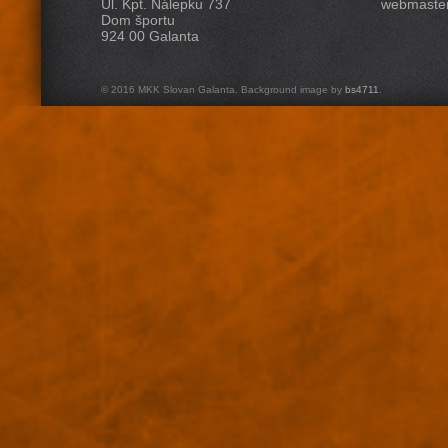
Ul. Kpt. Nálepku 737
webmaster
Dom športu
924 00 Galanta
© 2016 MKK Slovan Galanta. Background image by
bs4711
.