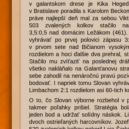
v galantskom drese je Kika Hegedü
v Bratislave poradila s Karolom Beckom
práve najlepší deň mal za sebou Vikt
503 zvalených kolkov stačilo na
3,5:0,5 nad domácim Ležákom (461).
vyhrávať po prvej polovici zápasu 3:
v prvom sete nad Bičianom vysoký
rozdielom a hoci ďalšie dva prehral, s
Stačilo mu zvíťaziť na poslednej dr
všetko nakláňalo na Galanťanovu stra
sebe zahodil na nenáročnú pravú pozíc
bodovať. I napriek tomu Slovan vyhráva
Limbachom 2:1 rozdielom asi 60-tich k
O to, čo Slovan výborne rozbehol v prv
takmer poľahky prišiel. Stratégia bo
jeden bod a udržať solídny náskok. L
dvoch ostrieľaných harcovníkov. Joz