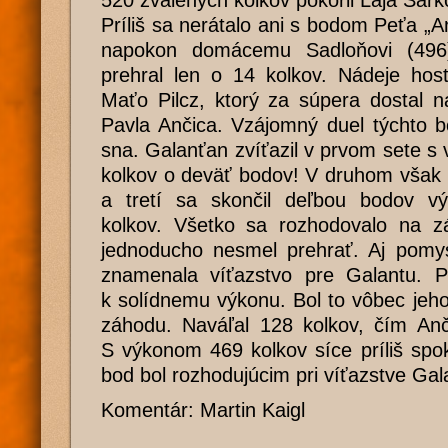
520 zvalených kolkov pokoril Laja Šark
Príliš sa nerátalo ani s bodom Peťa „A
napokon domácemu Sadloňovi (496
prehral len o 14 kolkov. Nádeje hos
Maťo Pilcz, ktorý za súpera dostal n
Pavla Ančica. Vzájomný duel týchto b
sna. Galanťan zvíťazil v prvom sete 
kolkov o deväť bodov! V druhom však 
a tretí sa skončil deľbou bodov v
kolkov. Všetko sa rozhodovalo na z
jednoducho nesmel prehrať. Aj pomy
znamenala víťazstvo pre Galantu. Pi
k solídnemu výkonu. Bol to vôbec jeh
záhodu. Naváľal 128 kolkov, čím Anč
S výkonom 469 kolkov síce príliš spok
bod bol rozhodujúcim pri víťazstve Gal
Komentár: Martin Kaigl