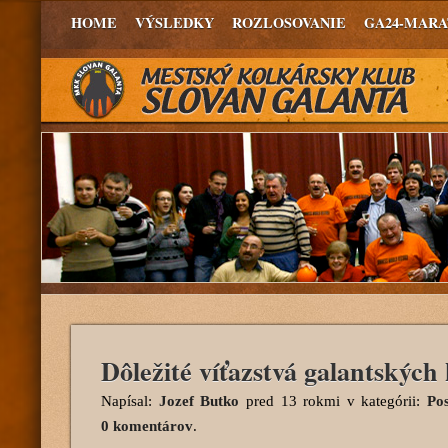
HOME
VÝSLEDKY
ROZLOSOVANIE
GA24-MAR
Dôležité víťazstvá galantských
Napísal:
Jozef Butko
pred 13 rokmi
v kategórii:
Po
0 komentárov
.