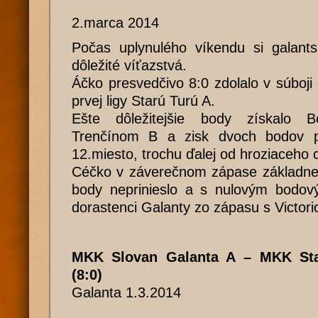
2.marca 2014
Počas uplynulého víkendu si galantsk
dôležité víťazstvá.
Áčko presvedčivo 8:0 zdolalo v súboji
prvej ligy Starú Turú A.
Ešte dôležitejšie body získalo 
Trenčínom B a zisk dvoch bodov 
12.miesto, trochu ďalej od hroziaceho 
Céčko v záverečnom zápase základnej ča
body neprinieslo a s nulovým bodový
dorastenci Galanty zo zápasu s Victori
MKK Slovan Galanta A – MKK Sta
(8:0)
Galanta 1.3.2014