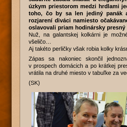
úzkym priestorom medzi hrdlami je
toho, čo by sa len jediný panák 
rozjarení diváci namiesto očakávan
oslavovali priam hodinársky presný
Nuž, na galantskej kolkárni je možné
všeličo…
Aj takéto perličky však robia kolky kr
Zápas sa nakoniec skončil jednozn
v prospech domácich a po krátkej pre
vrátila na druhé miesto v tabuľke za ve
(SK)