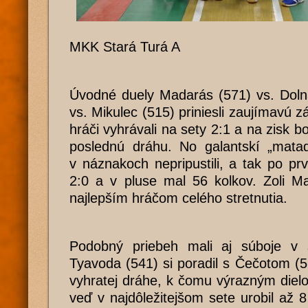
MKK Stará Turá A
Úvodné duely Madarás (571) vs. Doln
vs. Mikulec (515) priniesli zaujímavú z
hráči vyhrávali na sety 2:1 a na zisk b
poslednú dráhu. No galantskí „matad
v náznakoch nepripustili, a tak po prv
2:0 a v pluse mal 56 kolkov. Zoli M
najlepším hráčom celého stretnutia.
Podobný priebeh mali aj súboje v s
Tyavoda (541) si poradil s Čečotom (
vyhratej dráhe, k čomu výrazným dielom
veď v najdôležitejšom sete urobil až 