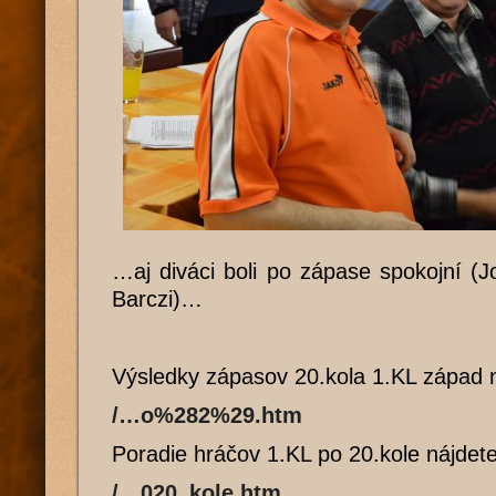
…aj diváci boli po zápase spokojní (Jo
Barczi)…
Výsledky zápasov 20.kola 1.KL západ 
/…o%282%29.htm
Poradie hráčov 1.KL po 20.kole nájdet
/…020_kole.htm