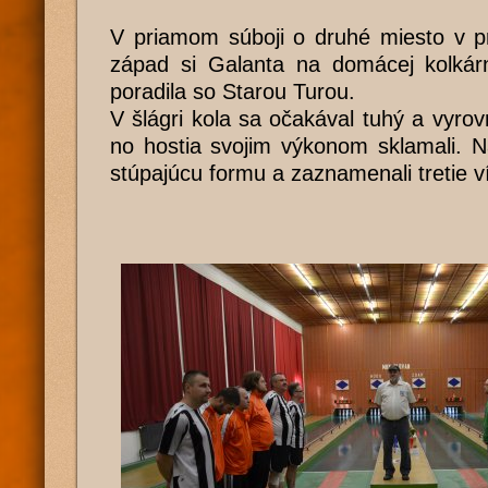
V priamom súboji o druhé miesto v pr
západ si Galanta na domácej kolkár
poradila so Starou Turou.
V šlágri kola sa očakával tuhý a vyro
no hostia svojim výkonom sklamali. N
stúpajúcu formu a zaznamenali tretie v