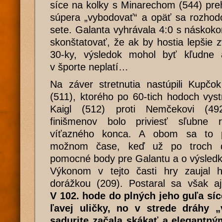
síce na kolky s Minarechom (544) preh
súpera „vybodovať“ a opäť sa rozhod
sete. Galanta vyhrávala 4:0 s náskok
skonštatovať, že ak by hostia lepšie z
30-ky, výsledok mohol byť kľudne 
v športe neplatí…
Na záver stretnutia nastúpili Kupčok
(511), ktorého po 60-tich hodoch vystr
Kaigl (512) proti Nemčekovi (49
finišmenov bolo priviesť sľubne
víťazného konca. A obom sa to p
možnom čase, keď už po troch dr
pomocné body pre Galantu a o výsledk
Výkonom v tejto časti hry zaujal 
dorážkou (209). Postaral sa však aj
V 102. hode do plných jeho guľa síc
ľavej uličky, no v strede dráhy 
sadurite začala skákať a elegantný