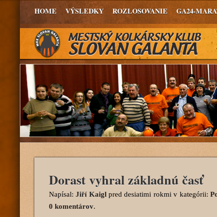
HOME
VÝSLEDKY
ROZLOSOVANIE
GA24-MAR
Dorast vyhral základnú časť
Napísal:
Jiří Kaigl
pred desiatimi rokmi
v kategórii:
P
0 komentárov
.