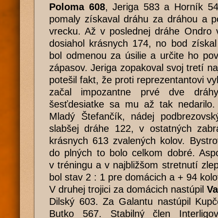
Poloma 608
, Jeriga 583 a Horník 54
pomaly získaval dráhu za dráhou a p
vrecku. Až v poslednej dráhe Ondro v
dosiahol krásnych 174, no bod získa
bol odmenou za úsilie a určite ho po
zápasov. Jeriga zopakoval svoj tretí naj
potešil fakt, že proti reprezentantovi v
začal impozantne prvé dve dráh
šesťdesiatke sa mu až tak nedarilo.
Mladý Štefančík, nádej podbrezovský
slabšej dráhe 122, v ostatných zabr
krásnych 613 zvalených kolov. Bystro
do plných to bolo celkom dobré. Asp
v tréningu a v najbližšom stretnutí zlepš
bol stav 2 : 1 pre domácich a + 94 kolo
V druhej trojici za domácich nastúpil
Va
Dilský 603. Za Galantu nastúpil Ku
Butko 567. Stabilný člen Interligo