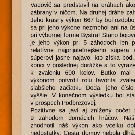
Vadovič sa predstavil na dráhach ako
zábrany v ničom. Na druhej dráhe zah
Jeho krásny výkon 667 by bol ozdobou
sa pri jeho výkone nezmohol ani na ú
pri výbornej forme Bystra! Stano bojov
je jeho výkon pri 5 záhodoch len 
relatívne najprijateľnejšieho súper
súperovi jasne najavo, kto získa bod
konci v poslednej dorážke a to vyraz
k zvaleniu 600 kolov. Butko mal s
výkonom potvrdil rolu favorita zval
slabšieho začiatku Doda, jeho čísl
vyššie. V konečnom výsledku bol sta
v prospech Podbrezovej.
Pozitívne sa javí aj znížený počet 
9 záhodom domácich hráčov. Náš 
zhodnotil náš výkon ako vcelku dob
nedostatky. Cesta domov nebola dlhá,