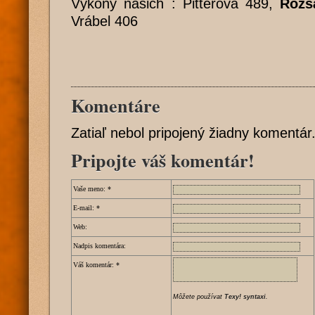
Výkony našich : Pitterová 489,
Rózs
Vrábel 406
Komentáre
Zatiaľ nebol pripojený žiadny komentár
Pripojte váš komentár!
Vaše meno:
*
E-mail:
*
Web:
Nadpis komentára:
Váš komentár:
*
Môžete používat
Texy! syntaxi
.