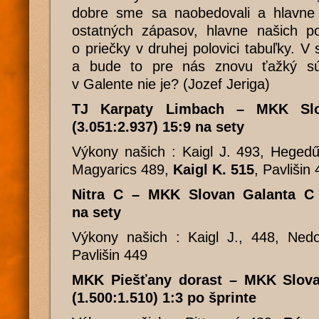
dobre sme sa naobedovali a hlavne 
ostatných zápasov, hlavne našich po
o priečky v druhej polovici tabuľky. 
a bude to pre nás znovu ťažký sú
v Galente nie je? (Jozef Jeriga)
TJ Karpaty Limbach – MKK Slo
(3.051:2.937) 15:9 na sety
Výkony našich : Kaigl J. 493, Heged
Magyarics 489,
Kaigl K. 515
, Pavlišin
Nitra C – MKK Slovan Galanta C 5
na sety
Výkony našich : Kaigl J., 448, Ne
Pavlišin 449
MKK Piešťany dorast – MKK Slova
(1.500:1.510) 1:3 po šprinte