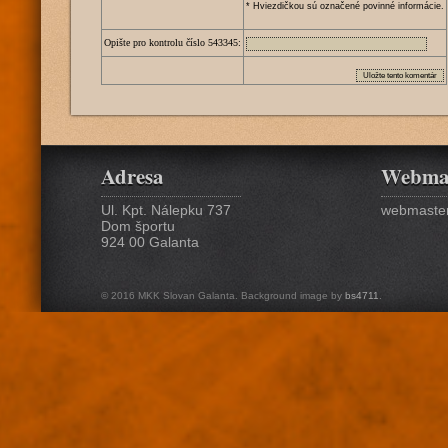
* Hviezdičkou sú označené povinné informácie.
Opište pro kontrolu číslo
5
4
3
3
4
5
:
Adresa
Webma
Ul. Kpt. Nálepku 737
webmaster
Dom športu
924 00 Galanta
© 2016 MKK Slovan Galanta. Background image by
bs4711
.