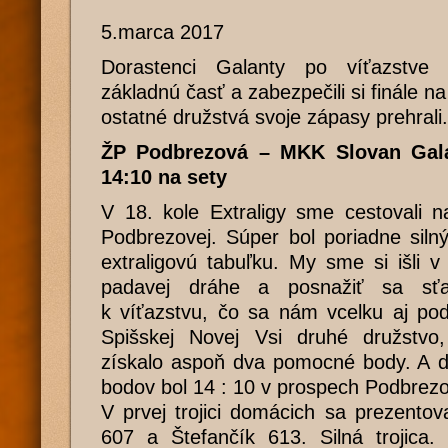
5.marca 2017
Dorastenci Galanty po víťazstve 
základnú časť a zabezpečili si finále 
ostatné družstvá svoje zápasy prehrali.
ŽP Podbrezová – MKK Slovan Galan
14:10 na sety
V 18. kole Extraligy sme cestovali 
Podbrezovej. Súper bol poriadne siln
extraligovú tabuľku. My sme si išli 
padavej dráhe a posnažiť sa sťa
k víťazstvu, čo sa nám vcelku aj pod
Spišskej Novej Vsi druhé družstvo
získalo aspoň dva pomocné body. A d
bodov bol 14 : 10 v prospech Podbrezo
V prvej trojici domácich sa prezentov
607 a Štefančík 613. Silná trojica. 