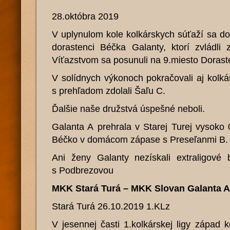
28.októbra 2019
V uplynulom kole kolkárskych súťaží sa do
dorastenci Béčka Galanty, ktorí zvládli
Víťazstvom sa posunuli na 9.miesto Dorast
V solídnych výkonoch pokračovali aj kolkár
s prehľadom zdolali Šaľu C.
Ďalšie naše družstvá úspešné neboli.
Galanta A prehrala v Starej Turej vysoko 
Béčko v domácom zápase s Preseľanmi B.
Ani ženy Galanty nezískali extraligové
s Podbrezovou
MKK Stará Turá – MKK Slovan Galanta 
Stará Turá 26.10.2019 1.KLz
V jesennej časti 1.kolkárskej ligy západ 