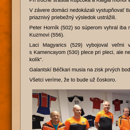
Pri troche šťastia Kupčoka a Kaigla mohol
V závere domáci nedokázali vystupňovať tla
priaznivý priebežný výsledok ustrážili.
Peter Horník (502) so súperom vyhral iba 
Kuzmovi (556).
Laci Magyarics (529) vybojoval veľmi 
s Kamencayom (530) plece pri pleci, ale ne
kolík“.
Galantskí Béčkari musia na zisk prvých bo
Všetci veríme, že to bude už čoskoro.