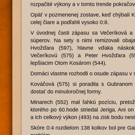
rozpačité výkony a v tomto trende pokračova
Opäť v pozmenenej zostave, keď chýbali K
celej čiare a podľahli vysoko 0:8.
V úvodnej časti zápasu sa Večeríková a 
súperov. Na sety s nimi remizovali obaj
Hvožďara (597), hlavne vďaka náskok
Večeríkovú (575) a Peter Hvožďara (5
lepšiacim Otom Kosárom (544).
Domáci vlastne rozhodli o osude zápasu v s
Kováčová (575) si poradila s Gubranom (
dostať do minuloročnej formy.
Minarech (552) mal ľahkú pozíciu, pretože
ktorého po 60.hode striedal Jeriga. Ani o
a ich celkový výkon (493) na zisk bodu nest
Skóre 0:4 rozdielom 138 kolkov bol pre Gal