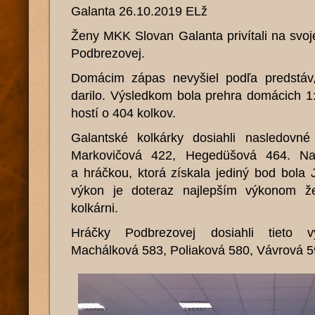
Galanta 26.10.2019 ELž
Ženy MKK Slovan Galanta privítali na svoje
Podbrezovej.
Domácim zápas nevyšiel podľa predstáv
darilo. Výsledkom bola prehra domácich 1:
hostí o 404 kolkov.
Galantské kolkárky dosiahli nasledovn
Markovičová 422, Hegedüšová 464. Naj
a hráčkou, ktorá získala jediný bod bola 
výkon je doteraz najlepším výkonom ž
kolkárni.
Hráčky Podbrezovej dosiahli tieto 
Machálková 583, Poliaková 580, Vávrová 5