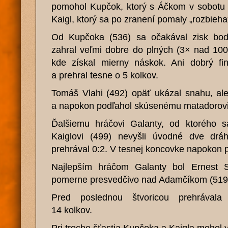
pomohol Kupčok, ktorý s Áčkom v sobotu 
Kaigl, ktorý sa po zranení pomaly „rozbieha
Od Kupčoka (536) sa očakával zisk bod
zahral veľmi dobre do plných (3× nad 100)
kde získal mierny náskok. Ani dobrý fin
a prehral tesne o 5 kolkov.
Tomáš Vlahi (492) opäť ukázal snahu, ale
a napokon podľahol skúsenému matadorovi 
Ďalšiemu hráčovi Galanty, od ktorého s
Kaiglovi (499) nevyšli úvodné dve dr
prehrával 0:2. V tesnej koncovke napokon p
Najlepším hráčom Galanty bol Ernest Sz
pomerne presvedčivo nad Adamčíkom (519
Pred poslednou štvoricou prehrávala
14 kolkov.