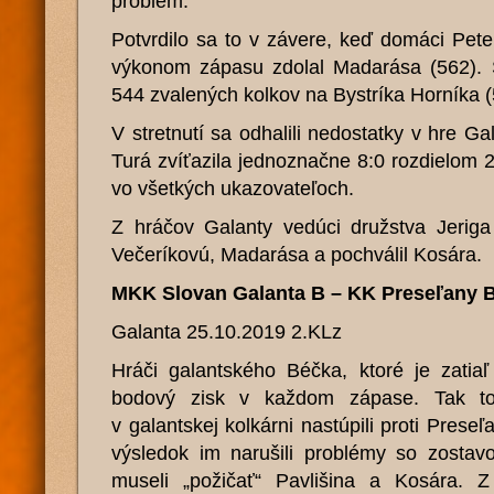
problém.
Potvrdilo sa to v závere, keď domáci Pet
výkonom zápasu zdolal Madarása (562). 
544 zvalených kolkov na Bystríka Horníka (
V stretnutí sa odhalili nedostatky v hre Ga
Turá zvíťazila jednoznačne 8:0 rozdielom 2
vo všetkých ukazovateľoch.
Z hráčov Galanty vedúci družstva Jeriga
Večeríkovú, Madarása a pochválil Kosára.
MKK Slovan Galanta B – KK Preseľany
Galanta 25.10.2019 2.KLz
Hráči galantského Béčka, ktoré je zatia
bodový zisk v každom zápase. Tak to
v galantskej kolkárni nastúpili proti Pres
výsledok im narušili problémy so zosta
museli „požičať“ Pavlišina a Kosára.