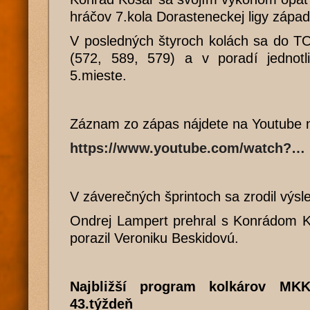
hráčov 7.kola Dorasteneckej ligy západ
V posledných štyroch kolách sa do TOP
(572, 589, 579) a v poradí jednotl
5.mieste.
Záznam zo zápas nájdete na Youtube 
https://www.youtube.com/watch?…
V záverečných šprintoch sa zrodil výsl
Ondrej Lampert prehral s Konrádom K
porazil Veroniku Beskidovú.
Najbližší program kolkárov MK
43.týždeň