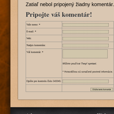
Zatiaľ nebol pripojený žiadny komentár
Pripojte váš komentár!
Vaše meno:
*
E-mail:
*
Web:
Nadpis komentára:
Váš komentár:
*
Môžete používat
Texy! syntaxi
.
* Hviezdičkou sú označené povinné informácie.
Opište pro kontrolu číslo
5
4
3
3
4
5
: