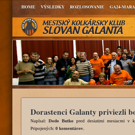
HOME
VÝSLEDKY
ROZLOSOVANIE
GA24-MAR
Dorastenci Galanty priviezli
Napísal:
Dodo Butko
pred desiatimi mesiacmi
v ka
Pripojených:
0 komentárov
.