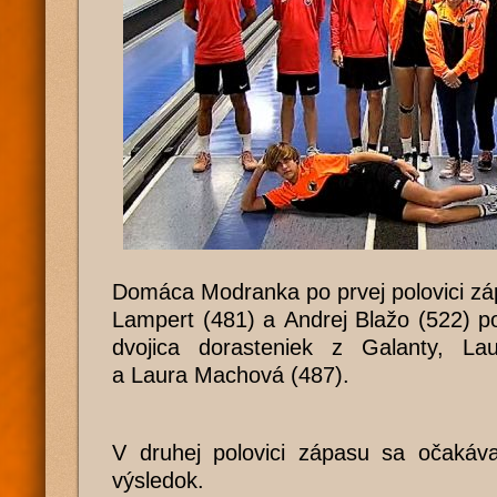
Domáca Modranka po prvej polovici zá
Lampert (481) a Andrej Blažo (522) po
dvojica dorasteniek z Galanty, La
a Laura Machová (487).
V druhej polovici zápasu sa očakáva
výsledok.