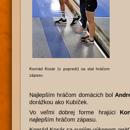
Konrád Kosár (v popredí) sa stal hráčom
zápasu
Najlepším hráčom domácich bol
Andre
dorážkou ako Kubíček.
Vo veľmi dobrej forme hrajúci
Kon
najlepším hráčom zápasu.
Konrád Kosár sa svojím výkonom opäť 