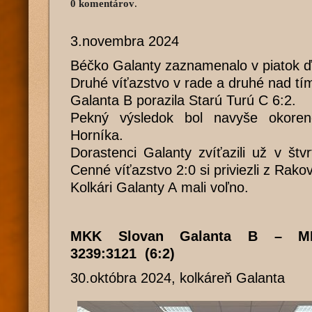
0 komentárov
.
3.novembra 2024
Béčko Galanty zaznamenalo v piatok ď
Druhé víťazstvo v rade a druhé nad tí
Galanta B porazila Starú Turú C 6:2.
Pekný výsledok bol navyše okoren
Horníka.
Dorastenci Galanty zvíťazili už v št
Cenné víťazstvo 2:0 si priviezli z Rakov
Kolkári Galanty A mali voľno.
MKK Slovan Galanta B – M
3239:3121 (6:2)
30.októbra 2024, kolkáreň Galanta