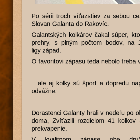
Po sérii troch víťazstiev za sebou c
Slovan Galanta do Rakovíc.
Galantských kolkárov čakal súper, ktor
prehry, s plným počtom bodov, na 1
ligy západ.
O favoritovi zápasu teda nebolo treba 
…ale aj kolky sú šport a dopredu nap
odvážne.
Dorastenci Galanty hrali v nedeľu po 
doma, Zvíťazili rozdielom 41 kolkov 
prekvapenie.
V kvalitnom zápase obe družs