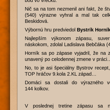
bod vo vrecku.
Nič sa na tom nezmenil ani fakt, že št
(540) výrazne vyhral a mal tak cel
Beskidová.
Výbornú hru predviedol
Bystrík Horník
Najlepším výkonom zápasu, suve
náskokom, zdolal Ladislava Bebčáka (
Horník sa po zápase vyjadril, že na 
unavený po celodennej zmene v práci
No, to je asi špeciálny Bystrov recept
TOP hráčov 9.kola 2.KL západ…
Domáci sa dostali do výrazného ve
144 kolkov.
V poslednej tretine zápasu sa n