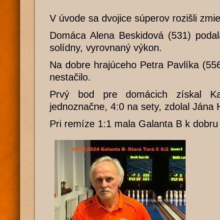
V úvode sa dvojice súperov rozišli zmier
Domáca Alena Beskidová (531) podal
solídny, vyrovnaný výkon.
Na dobre hrajúceho Petra Pavlíka (556
nestačilo.
Prvý bod pre domácich získal Ka
jednoznačne, 4:0 na sety, zdolal Jána 
Pri remíze 1:1 mala Galanta B k dobru 