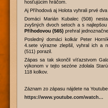
hosťujúcim hráčom.
Aj Příhodová aj Holota vyhrali prvé dva
Domáci Marián Kubalec (508) nesta
zvyšných dvoch setoch a s najlepšou
Příhodovou (565)
prehral jednoznačne
Posledný domáci kolkár Peter Horní
4.sete výrazne zlepšil, vyhral ich a
(511) porazil.
Zápas sa tak skončil víťazstvom Gala
výkonom v tejto sezóne zdolala Starú
118 kolkov.
Záznam zo zápasu nájdete na Youtube
https://www.youtube.com/watch…