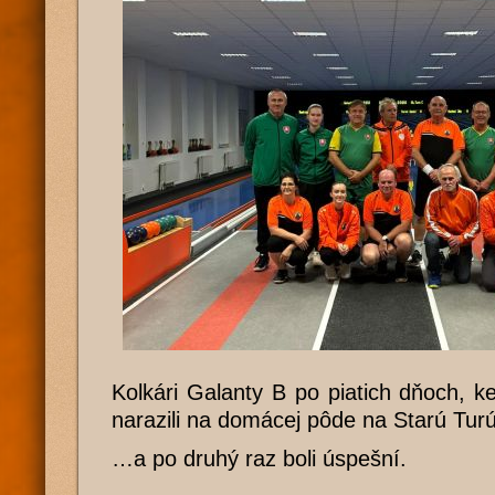
Kolkári Galanty B po piatich dňoch, ke
narazili na domácej pôde na Starú Tur
…a po druhý raz boli úspešní.