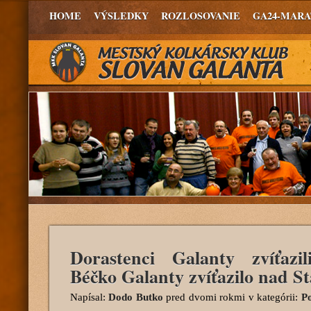
HOME
VÝSLEDKY
ROZLOSOVANIE
GA24-MAR
Dorastenci Galanty zvíťazi
Béčko Galanty zvíťazilo nad S
Napísal:
Dodo Butko
pred dvomi rokmi
v kategórii:
Po