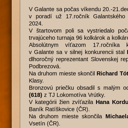
V Galante sa počas víkendu 20.-21.de
v poradí už 17.ročník Galantského
2024.
V štartovom poli sa vystriedalo po
trvajúceho turnaja 96 kolkárok a kolkár
Absolútnym víťazom 17.ročníka k
v Galante sa v silnej konkurencii stal
dlhoročný reprezentant Slovenskej re
Podbrezová.
Na druhom mieste skončil
Richard Tót
Klasy.
Bronzovú priečku obsadil s malým 
(618)
z TJ Lokomotíva Vrútky.
V kategórii žien zvíťazila
Hana Kordu
Baník Ratíškovice (ČR).
Na druhom mieste skončila
Michael
Vsetín (ČR).