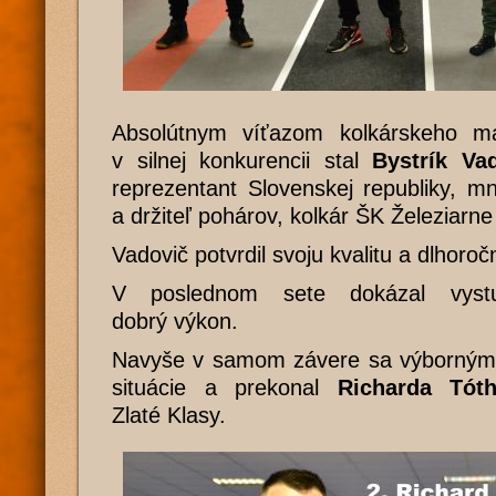
Absolútnym víťazom kolkárskeho m
v silnej konkurencii stal
Bystrík Va
reprezentant Slovenskej republiky, m
a držiteľ pohárov, kolkár ŠK Železiarn
Vadovič potvrdil svoju kvalitu a dlhoro
V poslednom sete dokázal vystu
dobrý výkon.
Navyše v samom závere sa výborným 
situácie a prekonal
Richarda Tót
Zlaté Klasy.