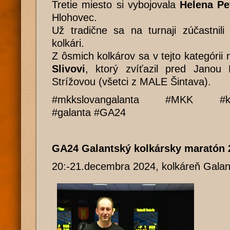
Tretie miesto si vybojovala
Helena Pe
Hlohovec.
Už tradične sa na turnaji zúčastnil
kolkári.
Z ôsmich kolkárov sa v tejto kategórii 
Slivovi
, ktorý zvíťazil pred Jano
Strížovou (všetci z MALE Šintava).
#mkkslovangalanta #MKK #ko
#galanta #GA24
GA24 Galantský kolkársky maratón
20:-21.decembra 2024, kolkáreň Galan