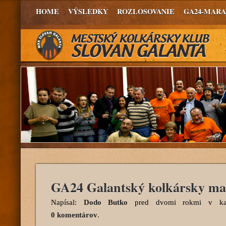
HOME
VÝSLEDKY
ROZLOSOVANIE
GA24-MAR
GA24 Galantský kolkársky ma
Napísal:
Dodo Butko
pred dvomi rokmi
v kat
0 komentárov
.