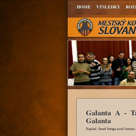
HOME
VÝSLEDKY
ROZ
Galanta A - 
Galanta
Napísal:
Jozef Jeriga
pred ôsmimi