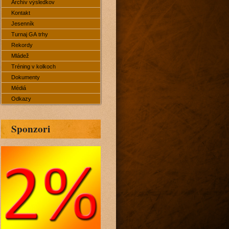
Archív výsledkov
Kontakt
Jesenník
Turnaj GA trhy
Rekordy
Mládež
Tréning v kolkoch
Dokumenty
Médiá
Odkazy
Sponzori