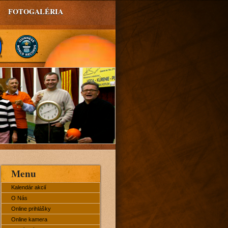
FOTOGALÉRIA
Menu
Kalendár akcií
O Nás
Online prihlášky
Online kamera