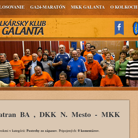
LOSOVANIE
GA24-MARATÓN
MKK GALANTA
O KOLKOCH
Tatran BA , DKK N. Mesto - MKK
 rokmi
v kategórii:
Postrehy zo zápasov
. Pripojených:
0 komentárov
.