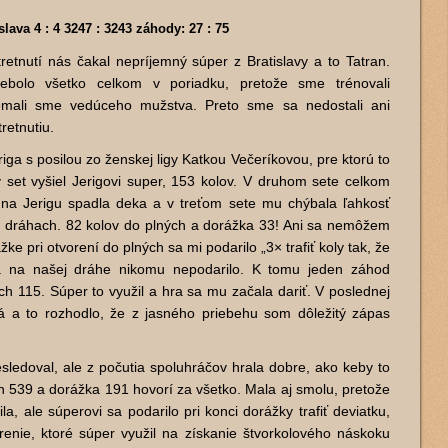
lava 4 : 4 3247 : 3243 záhody: 27 : 75
etnutí nás čakal nepríjemný súper z Bratislavy a to Tatran.
nebolo všetko celkom v poriadku, pretože sme trénovali
nemali sme vedúceho mužstva. Preto sme sa nedostali ani
retnutiu.
eriga s posilou zo ženskej ligy Katkou Večeríkovou, pre ktorú to
 set vyšiel Jerigovi super, 153 kolov. V druhom sete celkom
na Jerigu spadla deka a v treťom sete mu chýbala ľahkosť
 dráhach. 82 kolov do plných a dorážka 33! Ani sa nemôžem
ke pri otvorení do plných sa mi podarilo „3× trafiť koly tak, že
sa na našej dráhe nikomu nepodarilo. K tomu jeden záhod
ých 115. Súper to využil a hra sa mu začala dariť. V poslednej
á a to rozhodlo, že z jasného priebehu som dôležitý zápas
sledoval, ale z počutia spoluhráčov hrala dobre, ako keby to
n 539 a dorážka 191 hovorí za všetko. Mala aj smolu, pretože
la, ale súperovi sa podarilo pri konci dorážky trafiť deviatku,
renie, ktoré súper využil na získanie štvorkolového náskoku