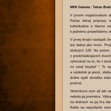
MKK Galanta : Tatran Bratis
V prvom majstrovskom str
Počas letnej prípravy 
individuálne a hlavne 
k jednému priateľskému st
V prvej dvojici nastúpili J
bol debut ako hrom. Prvý
slušných 128. No potom 
z predchádzajúcich dvoch
vyhovárať na to, že v doráž
mi ostal bicykel“ ! To 
a výsledok je jasný, slab
dráhe opäť dorážka slab
prehral.
Večeríkovú som až tak ne
nebola jej premiéra. Výko
na dráhach sa jej hra dari
Katke sa nepodarilo otvo