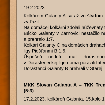
19.2.2023
Kolkárom Galanty A sa až vo štvrtom 
zvíťaziť.
Na domácej kolkárni zdolali húževnatý
Béčko Galanty v Žarnovici nestačilo 
a prehralo 1:7.
Kolkári Galanty C na domácich dráhach 
ligy Piešťanmi B 1:5.
Úspešnú nedeľu mali dorastenc
v Dorasteneckej lige doma porazili Inter
Dorastenci Galanty B prehrali v Starej T
MKK Slovan Galanta A – TKK Tre
(5:3)
17.2.2023, kolkáreň Galanta, 15.kolo 