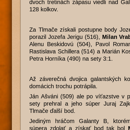
dvoch tretinách zápasu viedli nad Ga
128 kolkov.
Za Tlmače získali postupne body Joze
porazil Jozefa Jerigu (516),
Milan Vrab
Alenu Beskidovú (504), Pavol Romane
Rastislava Schillera (514) a Marián Kos
Petra Horníka (490) na sety 3:1.
Až záverečná dvojica galantských ko
domácich trochu potrápila.
Ján Ašváni (509) ale po víťazstve v p
sety prehral a jeho súper Juraj Zajk
Tlmače ďalší bod.
Jediným hráčom Galanty B, ktorém
súpera zdolať a získať bod tak bol