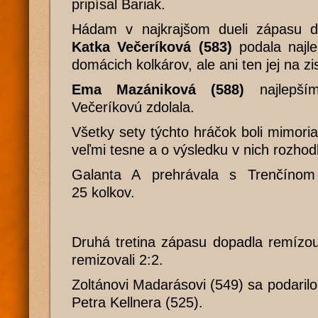
pripísal Bariak.
Hádam v najkrajšom dueli zápasu d
Katka Večeríková (583)
podala najle
domácich kolkárov, ale ani ten jej na zi
Ema Mazániková (588)
najlepším
Večeríkovú zdolala.
Všetky sety týchto hráčok boli mimori
veľmi tesne a o výsledku v nich rozhodli
Galanta A prehrávala s Trenčíno
25 kolkov.
Druhá tretina zápasu dopadla remízou
remizovali 2:2.
Zoltánovi Madarásovi (549) sa podarilo
Petra Kellnera (525).