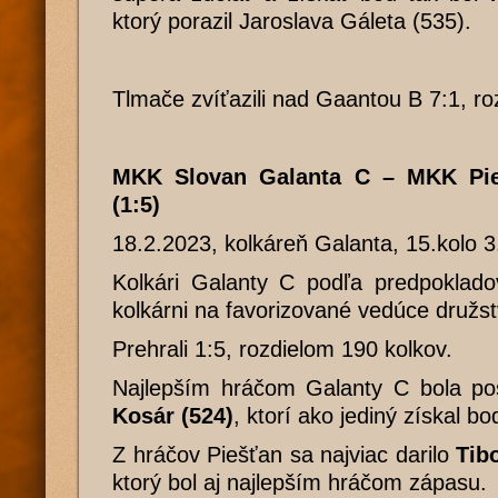
ktorý porazil Jaroslava Gáleta (535).
Tlmače zvíťazili nad Gaantou B 7:1, ro
MKK Slovan Galanta C – MKK Pi
(1:5)
18.2.2023, kolkáreň Galanta, 15.kolo 
Kolkári Galanty C podľa predpoklado
kolkárni na favorizované vedúce družs
Prehrali 1:5, rozdielom 190 kolkov.
Najlepším hráčom Galanty C bola po
Kosár (524)
, ktorí ako jediný získal bo
Z hráčov Piešťan sa najviac darilo
Tib
ktorý bol aj najlepším hráčom zápasu.