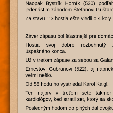
Naopak Bystrík Horník (530) podľa
jedenástim záhodom Štefanovi Guštarovi
Za stavu 1:3 hostia ešte viedli o 4 koly.
Záver zápasu bol šťastnejší pre domác
Hostia svoj dobre rozbehnutý z
úspešného konca.
Už v treťom zápase za sebou sa Galante
Ernestovi Gubranovi (522), aj naprie
veľmi nešlo.
Od 58.hodu ho vystriedal Karol Kaigl.
Ten najprv v treťom sete takmer
kardiológov, keď stratil set, ktorý sa sko
Posledným hodom do plných dal dvojku a