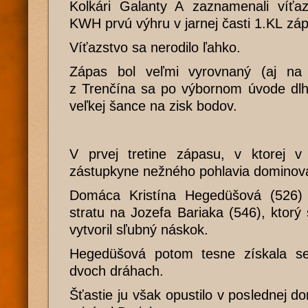
Kolkári Galanty A zaznamenali víť
KWH prvú výhru v jarnej časti 1.KL zá
Víťazstvo sa nerodilo ľahko.
Zápas bol veľmi vyrovnaný (aj na 
z Trenčína sa po výbornom úvode dlho
veľkej šance na zisk bodov.
V prvej tretine zápasu, v ktorej v k
zástupkyne nežného pohlavia dominoval
Domáca Kristína Hegedüšová (526) 
stratu na Jozefa Bariaka (546), ktorý 
vytvoril sľubný náskok.
Hegedüšová potom tesne získala se
dvoch dráhach.
Šťastie ju však opustilo v poslednej d