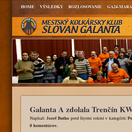
HOME
VÝSLEDKY
ROZLOSOVANIE
GA24-MAR
Galanta A zdolala Trenčín K
Napísal:
Jozef Butko
pred štyrmi rokmi
v kategórii:
Po
0 komentárov
.