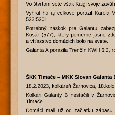
Vo štvrtom sete však Kaigl svoje zaváh
Vyhral ho aj celkove porazil Karola 
522:520!
Potrebný náskok pre Galantu zabez
Kosár (577), ktorý pomerne jasne zdo
a víťazstvo domácich bolo na svete.
Galanta A porazila Trenčín KWH 5:3,
ŠKK Tlmače – MKK Slovan Galanta 
18.2.2023, kolkáreň Žarnovica, 18.kol
Kolkári Galanty B nestačili v Žarnovic
Tlmače.
Domáci mali už od začiatku zápasu