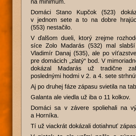
na minimum.
Domáci Stano Kupčok (523) dokáz
v jednom sete a to na dobre hrajú
(553) nestačilo.
V ďalšom dueli, ktorý zrejme rozhod
síce Zolo Madarás (532) mal slabší
Vladimír Danaj (535), ale po víťazstve
pre domácich „zlatý“ bod. V mimoriad
dokázal Madarás už tradične za
poslednými hodmi v 2. a 4. sete strhnú
Aj po druhej fáze zápasu svietila na tab
Galanta ale viedla už iba o 11 kolkov.
Domáci sa v závere spoliehali na vý
a Horníka.
Tí už viackrát dokázali dotiahnuť záp