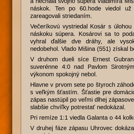
a nechala svojho súpera Vladimíra Miš
náskok. Ten po 60.hode viedol už
zareagovali striedaním.
Večeríkovú vystriedal Kosár s úlohou
náskoku súpera. Kosárovi sa to poda
vyhral ďalšie dve dráhy, ale vys
nedobehol. Vlado Mišina (551) získal b
V druhom dueli síce Ernest Gubran
suverénne 4:0 nad Pavlom Sirotným
výkonom spokojný nebol.
Hlavne v prvom sete po štyroch záhod
s veľkým šťastím. Šťastie pre domácic
zápas nastúpil po veľmi dlhej zápasov
slabšie chvíľky potrestať nedokázal.
Pri remíze 1:1 viedla Galanta o 44 kolk
V druhej fáze zápasu Uhrovec dokázal