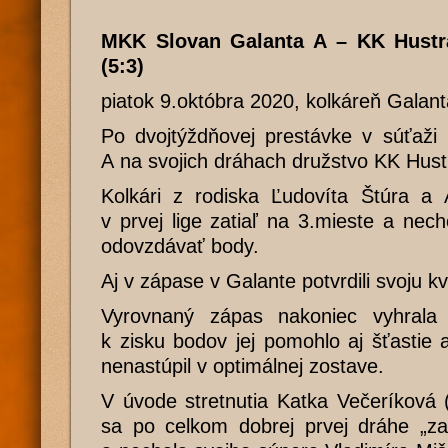
MKK Slovan Galanta A – KK Hustr
(5:3)
piatok 9.októbra 2020, kolkáreň Galan
Po dvojtýždňovej prestávke v súťaži pr
A na svojich dráhach družstvo KK Hust
Kolkári z rodiska Ľudovíta Štúra a
v prvej lige zatiaľ na 3.mieste a nec
odovzdávať body.
Aj v zápase v Galante potvrdili svoju kva
Vyrovnaný zápas nakoniec vyhrala
k zisku bodov jej pomohlo aj šťastie
nenastúpil v optimálnej zostave.
V úvode stretnutia Katka Večeríková 
sa po celkom dobrej prvej dráhe „za