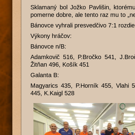
Sklamaný bol Jožko Pavlišin, ktorém
pomerne dobre, ale tento raz mu to „n
Bánovce vyhrali presvedčivo 7:1 rozdi
Výkony hráčov:
Bánovce n/B:
Adamkovič 516, P.Bročko 541, J.Bro
Žitňan 496, Košík 451
Galanta B:
Magyarics 435, P.Horník 455, Vlahi 5
445, K.Kaigl 528