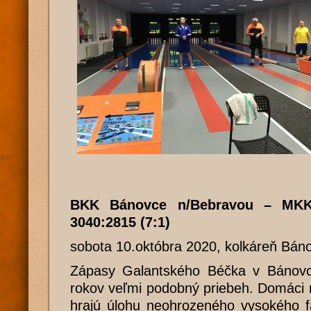
BKK Bánovce n/Bebravou – MKK
3040:2815 (7:1)
sobota 10.októbra 2020, kolkáreň Bán
Zápasy Galantského Béčka v Bánovc
rokov veľmi podobný priebeh. Domáci na
hrajú úlohu neohrozeného vysokého fa