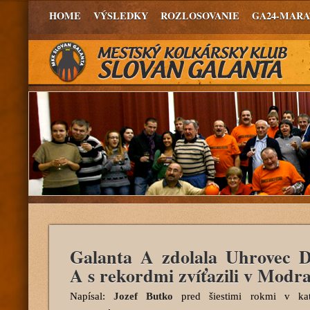
HOME
VÝSLEDKY
ROZLOSOVANIE
GA24-MAR
Galanta A zdolala Uhrovec D
A s rekordmi zvíťazili v Modr
Napísal:
Jozef Butko
pred šiestimi rokmi
v kat