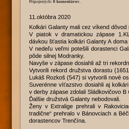
Pripojených:
0 komentárov
.
11.októbra 2020
Kolkári Galanty mali cez víkend dôvod n
V piatok v dramatickou zápase 1.KLz
dávkou šťastia kolkári Galanty A dom
V nedeľu veľmi potešili dorastenci Gal
pôde silnej Modranky.
Navyše v zápase dosiahli až tri rekordn
Vytvorili rekord družstva dorastu (165
Lukáš Rozkoš (547) si vytvorili nové o
Suverénne víťazstvo dosiahli aj kolkár
v derby zápase zdolali Sládkovičovo B 
Ďalšie družstvá Galanty nebodovali.
Ženy v Extralige prehrali v Rakovici
tradične“ prehralo v Bánovciach a Béč
dorastencov Trenčína.