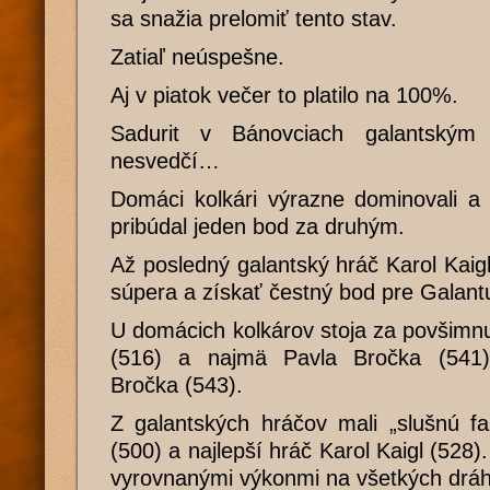
sa snažia prelomiť tento stav.
Zatiaľ neúspešne.
Aj v piatok večer to platilo na 100%.
Sadurit v Bánovciach galantským
nesvedčí…
Domáci kolkári výrazne dominovali a
pribúdal jeden bod za druhým.
Až posledný galantský hráč Karol Kaigl
súpera a získať čestný bod pre Galant
U domácich kolkárov stoja za povšimn
(516) a najmä Pavla Bročka (541)
Bročka (543).
Z galantských hráčov mali „slušnú f
(500) a najlepší hráč Karol Kaigl (528).
vyrovnanými výkonmi na všetkých drá