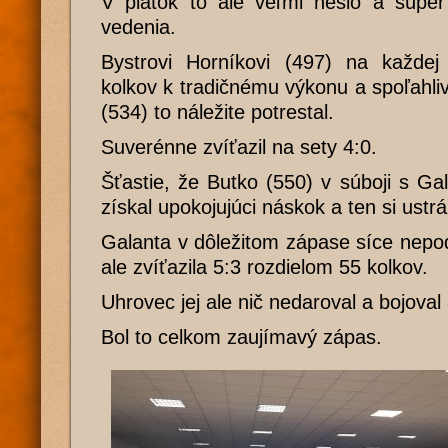
V piatok to ale veľmi nešlo a súper
vedenia.
Bystrovi Horníkovi (497) na každe
kolkov k tradičnému výkonu a spoľahliv
(534) to náležite potrestal.
Suverénne zvíťazil na sety 4:0.
Šťastie, že Butko (550) v súboji s Ga
získal upokojujúci náskok a ten si ustrá
Galanta v dôležitom zápase síce nepo
ale zvíťazila 5:3 rozdielom 55 kolkov.
Uhrovec jej ale nič nedaroval a bojova
Bol to celkom zaujímavý zápas.