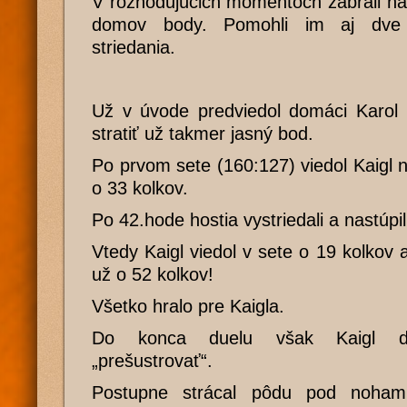
V rozhodujúcich momentoch zabrali nap
domov body. Pomohli im aj dve 
striedania.
Už v úvode predviedol domáci Karol 
stratiť už takmer jasný bod.
Po prvom sete (160:127) viedol Kaigl
o 33 kolkov.
Po 42.hode hostia vystriedali a nastúpil 
Vtedy Kaigl viedol v sete o 19 kolkov 
už o 52 kolkov!
Všetko hralo pre Kaigla.
Do konca duelu však Kaigl do
„prešustrovať“.
Postupne strácal pôdu pod nohami