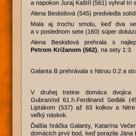
a napokon Juraj Kaštíl (561) vyhral tri 
Alena Beskidová (545) predviedla solí
Mala aj trochu smolu, keď dva set
a v poslednom sete (160) súper dokáza
Alena Beskidová prehrala s najl
Petrom Križanom (562)
, na sety 1:3.
Galanta B prehrávala s Nitrou 0:2 a str
V druhej tretine domáca dvojica 
Gubran/od 61.h.Ferdinand Sedlák (45
Liptákom (537) až 83 kolkov a Nitre
veľký náskok.
Ďalšia hráčka Galanty, Katarína Večer
domácich prvý bod, keď porazila Jána