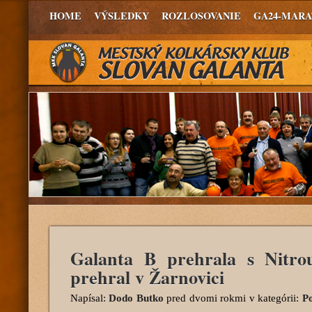
HOME
VÝSLEDKY
ROZLOSOVANIE
GA24-MAR
Galanta B prehrala s Nitro
prehral v Žarnovici
Napísal:
Dodo Butko
pred dvomi rokmi
v kategórii:
Po