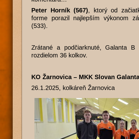
Peter Horník (567)
, ktorý od začiat
forme porazil najlepším výkonom z
(533).
Zrátané a podčiarknuté, Galanta B p
rozdielom 36 kolkov.
KO Žarnovica – MKK Slovan Galant
26.1.2025, kolkáreň Žarnovica