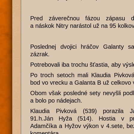
Pred záverečnou fázou zápasu do
a náskok Nitry narástol už na 95 kolkov
Poslednej dvojici hráčov Galanty s
zázrak.
Potrebovali iba trochu šťastia, aby výsl
Po troch setoch mali Klaudia Pivkov
bod vo vrecku a Galanta B už celkovo v
Obom však posledné sety nevyšli podľa
a bolo po nádejach.
Klaudia Pivková (539) porazila J
91.h.Ján Hyža (514). Hostia v prav
Adamčíka a Hyžov výkon v 4.sete, bez
komentára…