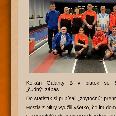
Kolkári Galanty B v piatok so Sl
„čudný“ zápas.
Do štatistík si pripísali „zbytočnú“ preh
Hostia z Nitry využili všetko, čo im dom