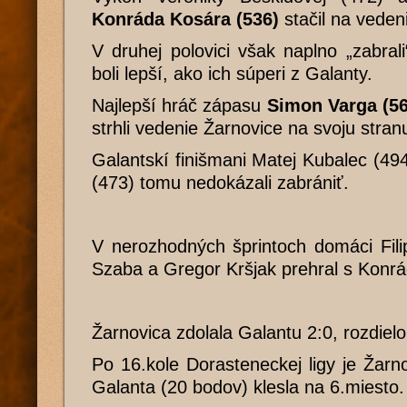
Konráda Kosára (536)
stačil na veden
V druhej polovici však naplno „zabral
boli lepší, ako ich súperi z Galanty.
Najlepší hráč zápasu
Simon Varga (56
strhli vedenie Žarnovice na svoju stran
Galantskí finišmani Matej Kubalec (49
(473) tomu nedokázali zabrániť.
V nerozhodných šprintoch domáci Fili
Szaba a Gregor Kršjak prehral s Kon
Žarnovica zdolala Galantu 2:0, rozdiel
Po 16.kole Dorasteneckej ligy je Žarno
Galanta (20 bodov) klesla na 6.miesto.