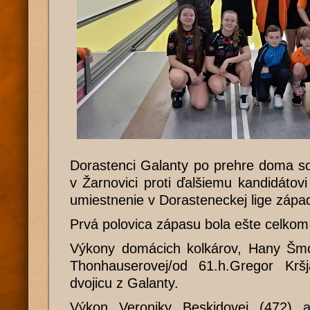
Dorastenci Galanty po prehre doma so
v Žarnovici proti ďalšiemu kandidáto
umiestnenie v Dorasteneckej lige zápa
Prvá polovica zápasu bola ešte celkom
Výkony domácich kolkárov, Hany Šmo
Thonhauserovej/od 61.h.Gregor Kršj
dvojicu z Galanty.
Výkon Veroniky Beskidovej (472) a