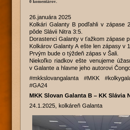
0 komentárov
.
26.januára 2025
Kolkári Galanty B podľahli v zápase
pôde Slávii Nitra 3:5.
Dorastenci Galanty v ťažkom zápase pre
Kolkárov Galanty A ešte len zápasy v 
Prvým bude o týždeň zápas v Šali.
Niekoľko riadkov ešte venujeme úžas
v Galante a hlavne jeho autorovi Čongo
#mkkslovangalanta #MKK #kolkygal
#GA24
MKK Slovan Galanta B – KK Slávia N
24.1.2025, kolkáreň Galanta