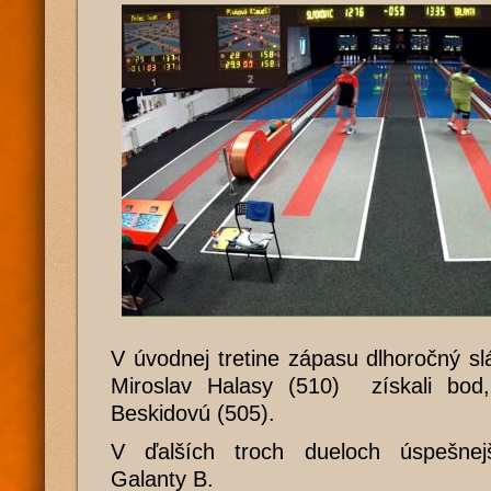
V úvodnej tretine zápasu dlhoročný s
Miroslav Halasy (510) získali bod,
Beskidovú (505).
V ďalších troch dueloch úspešnejši
Galanty B.