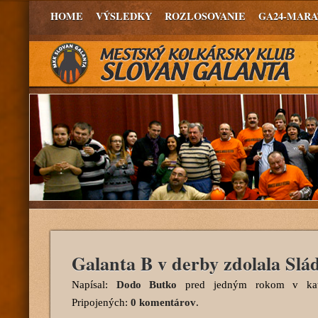
HOME
VÝSLEDKY
ROZLOSOVANIE
GA24-MAR
Galanta B v derby zdolala Slá
Napísal:
Dodo Butko
pred jedným rokom
v kat
Pripojených:
0 komentárov
.