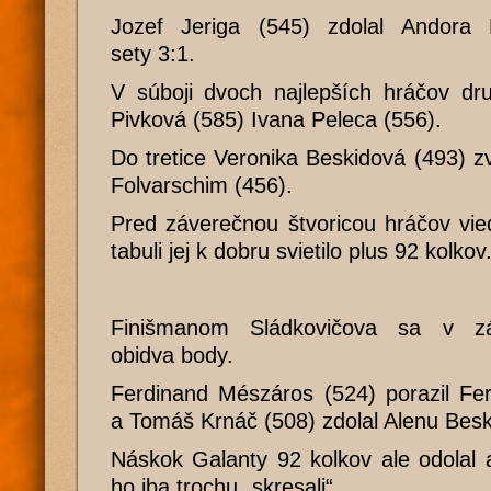
Jozef Jeriga (545) zdolal Andora 
sety 3:1.
V súboji dvoch najlepších hráčov dru
Pivková (585) Ivana Peleca (556).
Do tretice Veronika Beskidová (493) z
Folvarschim (456).
Pred záverečnou štvoricou hráčov vie
tabuli jej k dobru svietilo plus 92 kolkov
Finišmanom Sládkovičova sa v zá
obidva body.
Ferdinand Mészáros (524) porazil Fe
a Tomáš Krnáč (508) zdolal Alenu Besk
Náskok Galanty 92 kolkov ale odolal
ho iba trochu „skresali“.