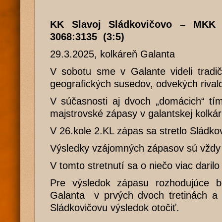
KK Slavoj Sládkovičovo – MKK
3068:3135 (3:5)
29.3.2025, kolkáreň Galanta
V sobotu sme v Galante videli tradi
geografických susedov, odvekých rivalo
V súčasnosti aj dvoch „domácich“ tím
majstrovské zápasy v galantskej kolkár
V 26.kole 2.KL zápas sa stretlo Sládko
Výsledky vzájomných zápasov sú vždy 
V tomto stretnutí sa o niečo viac daril
Pre výsledok zápasu rozhodujúce b
Galanta v prvých dvoch tretinách a 
Sládkovičovu výsledok otočiť.