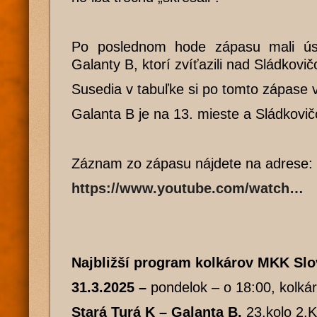
Po poslednom hode zápasu mali ús
Galanty B, ktorí zvíťazili nad Sládkovi
Susedia v tabuľke si po tomto zápase v
Galanta B je na 13. mieste a Sládkov
Záznam zo zápasu nájdete na adrese:
https://www.youtube.com/watch…
Najbližší program kolkárov MKK Slo
31.3.2025 –
pondelok – o 18:00, kolká
Stará Turá K – Galanta B,
23.kolo 2