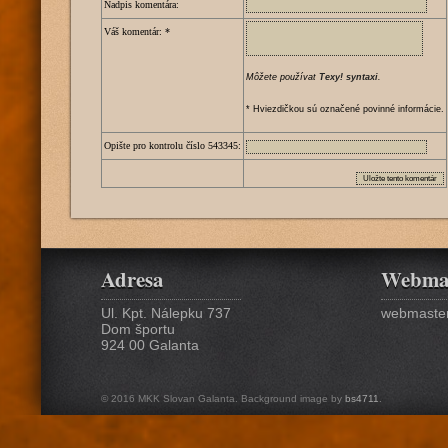
Nadpis komentára:
Váš komentár:
*
Môžete používat
Texy! syntaxi
.
* Hviezdičkou sú označené povinné informácie.
Opište pro kontrolu číslo
5
4
3
3
4
5
:
Adresa
Webma
Ul. Kpt. Nálepku 737
webmaster
Dom športu
924 00 Galanta
© 2016 MKK Slovan Galanta. Background image by
bs4711
.