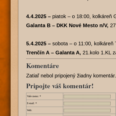
4.4.2025 –
piatok – o 18:00, kolkáreň 
Galanta B – DKK Nové Mesto n/V,
27
5.4.2025 –
sobota – o 11:00, kolkáreň 
Trenčín A – Galanta A,
21.kolo 1.KL 
Komentáre
Zatiaľ nebol pripojený žiadny komentár
Pripojte váš komentár!
Vaše meno:
*
E-mail:
*
Web: