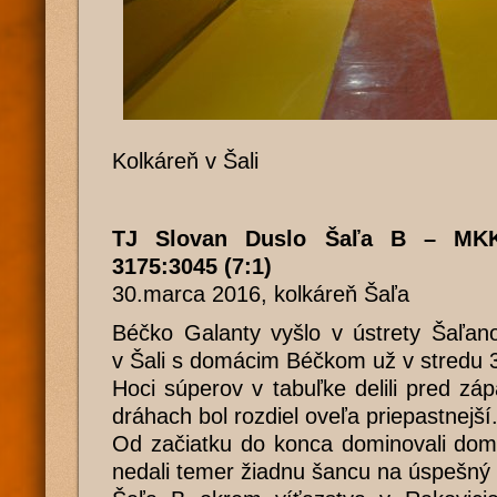
Kolkáreň v Šali
TJ Slovan Duslo Šaľa B – MKK
3175:3045 (7:1)
30.marca 2016, kolkáreň Šaľa
Béčko Galanty vyšlo v ústrety Šaľan
v Šali s domácim Béčkom už v stredu 
Hoci súperov v tabuľke delili pred z
dráhach bol rozdiel oveľa priepastnejší
Od začiatku do konca dominovali domá
nedali temer žiadnu šancu na úspešný 