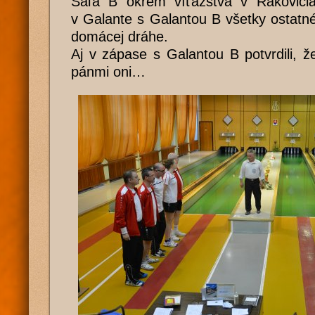
Šaľa B okrem víťazstva v Rakovici
v Galante s Galantou B všetky ostatné
domácej dráhe.
Aj v zápase s Galantou B potvrdili, 
pánmi oni…