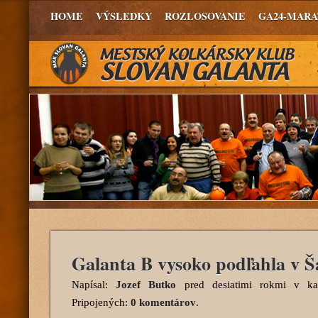
HOME
VÝSLEDKY
ROZLOSOVANIE
GA24-MAR
Galanta B vysoko podľahla v Ša
Napísal:
Jozef Butko
pred desiatimi rokmi
v kat
Pripojených:
0 komentárov
.