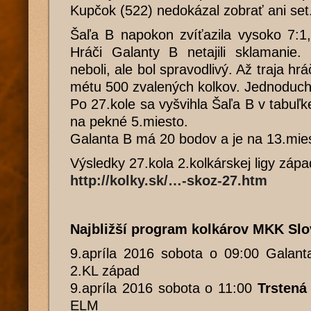
Kupčok (522) nedokázal zobrať ani set
Šaľa B napokon zvíťazila vysoko 7:1,
Hráči Galanty B netajili sklamanie.
neboli, ale bol spravodlivý. Až traja hr
métu 500 zvalených kolkov. Jednoducho
Po 27.kole sa vyšvihla Šaľa B v tabuľk
na pekné 5.miesto.
Galanta B má 20 bodov a je na 13.mie
Výsledky 27.kola 2.kolkárskej ligy záp
http://kolky.sk/…-skoz-27.htm
Najbližší program kolkárov MKK Slo
9.apríla 2016 sobota o 09:00 Galant
2.KL západ
9.apríla 2016 sobota o 11:00
Trstená
ELM