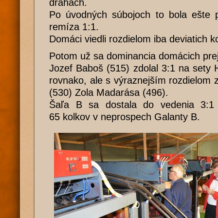
dráhach.
Po úvodných súbojoch to bola ešte p
remíza 1:1.
Domáci viedli rozdielom iba deviatich k
Potom už sa dominancia domácich prej
Jozef Baboš (515) zdolal 3:1 na sety 
rovnako, ale s výraznejším rozdielom
(530) Zola Madarása (496).
Šaľa B sa dostala do vedenia 3:1 
65 kolkov v neprospech Galanty B.