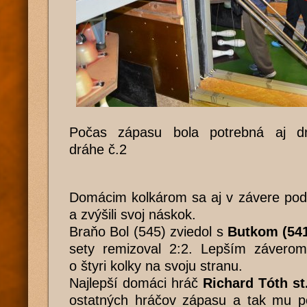
Počas zápasu bola potrebná aj d
dráhe č.2
Domácim kolkárom sa aj v závere poda
a zvýšili svoj náskok.
Braňo Bol (545) zviedol s
Butkom (54
sety remizoval 2:2. Lepším záverom 
o štyri kolky na svoju stranu.
Najlepší domáci hráč
Richard Tóth st.
ostatných hráčov zápasu a tak mu po