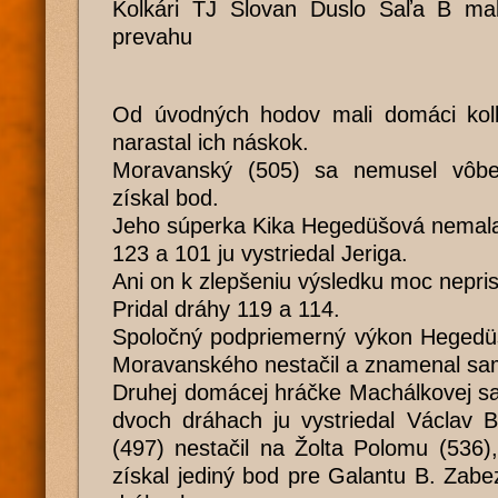
Kolkári TJ Slovan Duslo Šaľa B mal
prevahu
Od úvodných hodov mali domáci kol
narastal ich náskok.
Moravanský (505) sa nemusel vôbe
získal bod.
Jeho súperka Kika Hegedüšová nemala
123 a 101 ju vystriedal Jeriga.
Ani on k zlepšeniu výsledku moc nepris
Pridal dráhy 119 a 114.
Spoločný podpriemerný výkon Hegedüš
Moravanského nestačil a znamenal sa
Druhej domácej hráčke Machálkovej sa
dvoch dráhach ju vystriedal Václav B
(497) nestačil na Žolta Polomu (536)
získal jediný bod pre Galantu B. Zabez