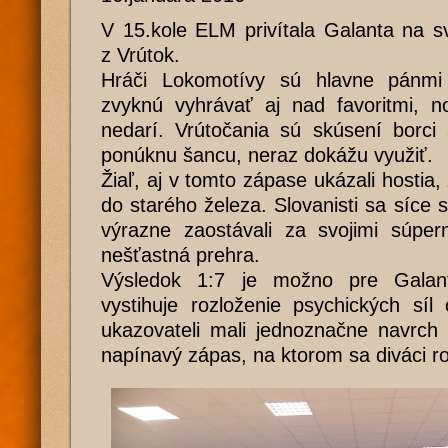
V 15.kole ELM privítala Galanta na s
z Vrútok.
Hráči Lokomotívy sú hlavne pánmi 
zvyknú vyhrávať aj nad favoritmi, 
nedarí. Vrútočania sú skúsení borci 
ponúknu šancu, neraz dokážu využiť.
Žiaľ, aj v tomto zápase ukázali hostia
do starého železa. Slovanisti sa síce 
výrazne zaostávali za svojimi súperm
nešťastná prehra.
Výsledok 1:7 je možno pre Galan
vystihuje rozloženie psychických sí
ukazovateli mali jednoznačne navrch 
napínavý zápas, na ktorom sa diváci 