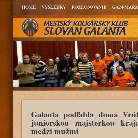
HOME
VÝSLEDKY
ROZLOSOVANIE
GA24-MAR
Galanta podľahla doma Vrú
juniorskou majsterkou kra
medzi mužmi