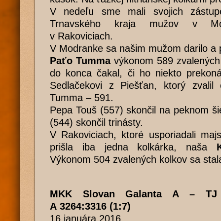
V nedeľu sme mali svojich zástupc
Trnavského kraja mužov v Mod
v Rakoviciach.
V Modranke sa našim mužom darilo a p
Paťo Tumma
výkonom 589 zvalených k
do konca čakal, či ho niekto prekoná
Sedlačekovi z Piešťan, ktorý zvalil
Tumma – 591.
Pepa Touš (557) skončil na peknom š
(544) skončil trinásty.
V Rakoviciach, ktoré usporiadali majst
prišla iba jedna kolkárka, naša
Výkonom 504 zvalených kolkov sa stala
MKK Slovan Galanta A – TJ 
A 3264:3316 (1:7)
16.januára 2016