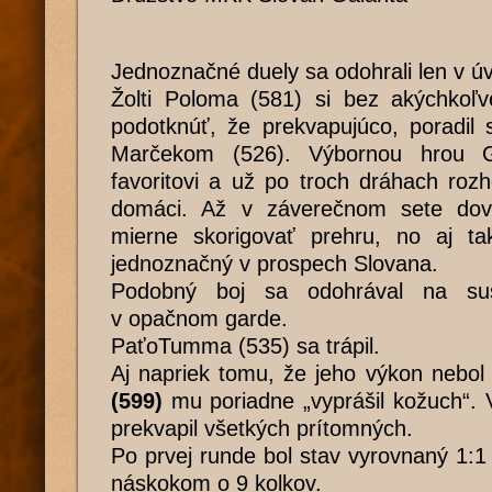
Jednoznačné duely sa odohrali len v úv
Žolti Poloma (581) si bez akýchkoľv
podotknúť, že prekvapujúco, poradil
Marčekom (526). Výbornou hrou G
favoritovi a už po troch dráhach rozh
domáci. Až v záverečnom sete dovo
mierne skorigovať prehru, no aj ta
jednoznačný v prospech Slovana.
Podobný boj sa odohrával na su
v opačnom garde.
PaťoTumma (535) sa trápil.
Aj napriek tomu, že jeho výkon nebol
(599)
mu poriadne „vyprášil kožuch“. 
prekvapil všetkých prítomných.
Po prvej runde bol stav vyrovnaný 1:1 
náskokom o 9 kolkov.