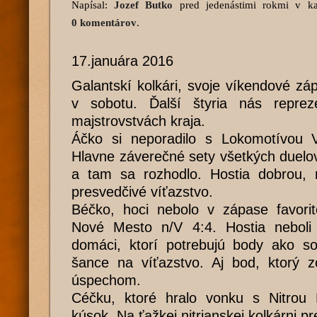
Napísal:
Jozef Butko
pred jedenástimi rokmi
v kat
0 komentárov
.
17.januára 2016
Galantskí kolkári, svoje víkendové záp
v sobotu. Ďalší štyria nás reprez
majstrovstvách kraja.
Áčko si neporadilo s Lokomotívou V
Hlavne záverečné sety všetkých duelov
a tam sa rozhodlo. Hostia dobrou, r
presvedčivé víťazstvo.
Béčko, hoci nebolo v zápase favor
Nové Mesto n/V 4:4. Hostia neboli
domáci, ktorí potrebujú body ako so
šance na víťazstvo. Aj bod, ktorý z
úspechom.
Céčku, ktoré hralo vonku s Nitrou 
kúsok. Na ťažkej nitrianskej kolkárni prek