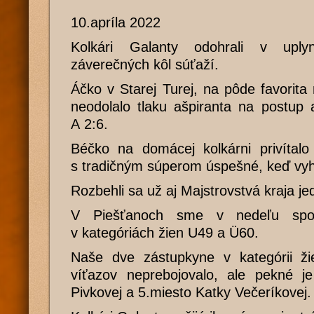
10.apríla 2022
Kolkári Galanty odohrali v uply
záverečných kôl súťaží.
Áčko v Starej Turej, na pôde favorita 
neodolalo tlaku ašpiranta na postup 
A 2:6.
Béčko na domácej kolkárni privítalo
s tradičným súperom úspešné, keď vyh
Rozbehli sa už aj Majstrovstvá kraja jed
V Piešťanoch sme v nedeľu spozn
v kategóriách žien U49 a Ü60.
Naše dve zástupkyne v kategórii ž
víťazov neprebojovalo, ale pekné j
Pivkovej a 5.miesto Katky Večeríkovej.