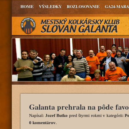
HOME
VÝSLEDKY
ROZLOSOVANIE
GA24-MAR
Galanta prehrala na pôde favor
Napísal:
Jozef Butko
pred štyrmi rokmi
v kategórii:
Po
0 komentárov
.