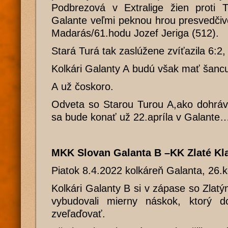
Podbrezová v Extralige žien proti T
Galante veľmi peknou hrou presvedčivo
Madarás/61.hodu Jozef Jeriga (512).
Stará Turá tak zaslúžene zvíťazila 6:2,
Kolkári Galanty A budú však mať šancu
A už čoskoro.
Odveta so Starou Turou A,ako dohráv
sa bude konať už 22.apríla v Galante
MKK Slovan Galanta B –KK Zlaté Kla
Piatok 8.4.2022 kolkáreň Galanta, 26.
Kolkári Galanty B si v zápase so Zlatý
vybudovali mierny náskok, ktorý d
zveľaďovať.