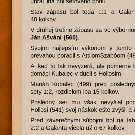
uhrať iba pol setového bodu.
Stav zápasu bol teda 1:1 a Galant
40 kolkov.
V druhej tretine zápasu sa vo výborn
Ján Ašváni (560)
.
Svojím najlepším výkonom v tomto 
prevahou poradil s AttilomSzabóom (49
Aj keď to tak nevyzerá, ale pomerne 
domáci Kubalec v dueli s Hollosim.
Marián Kubalec (499) pred posledn
sety 1:2, rozdielom iba 15 kolkov.
Posledný set mu však nevyšiel pod
Hollosi (541) svoj náskok ešte zvýšil a 
Pred záverečnými súbojmi bol na tab
2:2 a Galanta viedla už o 67 kolkov.