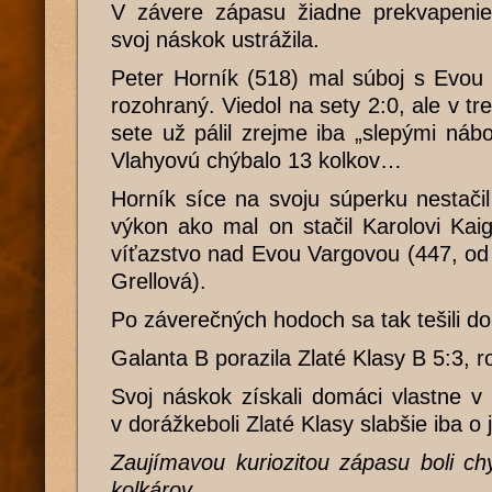
V závere zápasu žiadne prekvapenie 
svoj náskok ustrážila.
Peter Horník (518) mal súboj s Evou
rozohraný. Viedol na sety 2:0, ale v t
sete už pálil zrejme iba „slepými ná
Vlahyovú chýbalo 13 kolkov…
Horník síce na svoju súperku nestačil
výkon ako mal on stačil Karolovi Kai
víťazstvo nad Evou Vargovou (447, od 
Grellová).
Po záverečných hodoch sa tak tešili d
Galanta B porazila Zlaté Klasy B 5:3, 
Svoj náskok získali domáci vlastne v
v dorážkeboli Zlaté Klasy slabšie iba o j
Zaujímavou kuriozitou zápasu boli c
kolkárov.