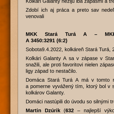
Kolkári Galanty nežijú iba zápasmi a tr
Zdobí ich aj práca a preto sav nedeľ
venovali
MKK Stará Turá A – MKK 
A 3450:3291 (6:2)
Sobota9.4.2022, kolkáreň Stará Turá, 
Kolkári Galanty A sa v zápase v Star
snažili, ale proti favoritovi nielen zápa
ligy západ to nestačilo.
Domáca Stará Turá A má v tomto ro
a pomerne vyvážený tím, ktorý bol v s
kolkárov Galanty.
Domáci nastúpili do úvodu so silnými t
Martin Dzúrik
(
632
– najlepší výk