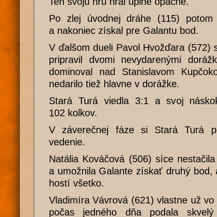
Ten svoju hru hral úplne opačne.
Po zlej úvodnej dráhe (115) potom
a nakoniec získal pre Galantu bod.
V ďalšom dueli Pavol Hvožďara (572) s
pripravil dvomi nevydarenými dorážk
dominoval nad Stanislavom Kupčok
nedarilo tiež hlavne v dorážke.
Stará Turá viedla 3:1 a svoj náskok
102 kolkov.
V záverečnej fáze si Stará Turá p
vedenie.
Natália Kováčová (506) síce nestačil
a umožnila Galante získať druhý bod, a
hostí všetko.
Vladimíra Vávrová (621) vlastne už v
počas jedného dňa podala skvel