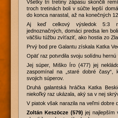
Všetky tri tretiny zápasu skončili re
troch tretinách boli v súčte lepší dom
do konca narastal, až na konečných 12
Aj keď celkový výsledok 5:3 ne
jednoznačných, domáci predsa len boli 
väčšiu túžbu zvíťaziť, ako hostia zo Zl
Prvý bod pre Galantu získala Katka Ve
Opäť raz potvrdila svoju solídnu hernú
Jej súper, Miško Íro (477) jej neklád
zaspomínal na „staré dobré časy“, 
svojich súperov.
Druhá galantská hráčka Katka Beski
niekoľký raz ukázala, aký sa v nej skrýv
V piatok však narazila na veľmi dobre
Zoltán Keszöcze (579)
jej najlepším 