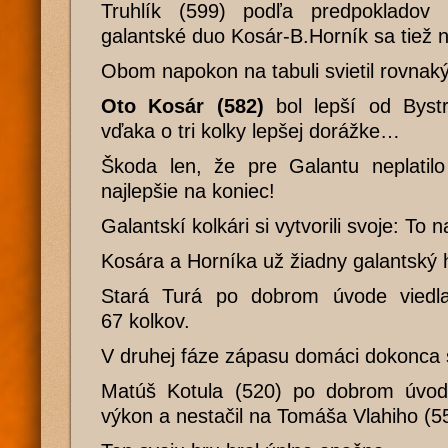
Truhlík (599) podľa predpokladov 
galantské duo Kosár-B.Horník sa tiež 
Obom napokon na tabuli svietil rovnaký
Oto Kosár (582)
bol lepší od Bystr
vďaka o tri kolky lepšej dorážke…
Škoda len, že pre Galantu neplatil
najlepšie na koniec!
Galantskí kolkári si vytvorili svoje: To
Kosára a Horníka už žiadny galantský 
Stará Turá po dobrom úvode viedla
67 kolkov.
V druhej fáze zápasu domáci dokonca st
Matúš Kotula (520) po dobrom úvod
výkon a nestačil na Tomáša Vlahiho (5