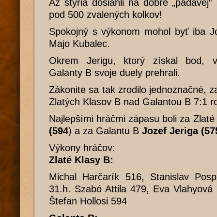
Až štyria dosiahli na dobre „padavej“ 
pod 500 zvalených kolkov!
Spokojný s výkonom mohol byť iba Jo
Majo Kubalec.
Okrem Jerigu, ktorý získal bod, vš
Galanty B svoje duely prehrali.
Zákonite sa tak zrodilo jednoznačné, z
Zlatých Klasov B nad Galantou B 7:1 r
Najlepšími hráčmi zápasu boli za Zlat
(594
) a za Galantu B
Jozef Jeriga (57
Výkony hráčov:
Zlaté Klasy B:
Michal Harčarík 516, Stanislav Pospí
31.h. Szabó Attila 479, Eva Vlahyová
Štefan Hollosi 594