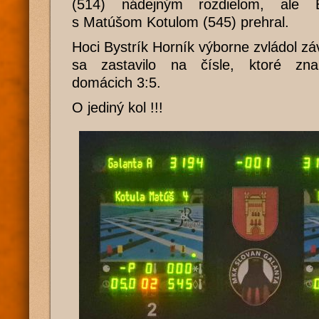
(514) nádejným rozdielom, ale B
s Matúšom Kotulom (545) prehral.
Hoci Bystrík Horník výborne zvládol zá
sa zastavilo na čísle, ktoré zn
domácich 3:5.
O jediný kol !!!