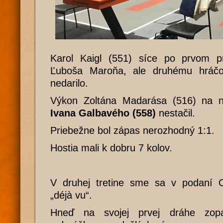
Karol Kaigl (551) síce po prvom p
Ľuboša Maroňa, ale druhému hráčo
nedarilo.
Výkon Zoltána Madarása (516) na na
Ivana Galbavého (558)
nestačil.
Priebežne bol zápas nerozhodný 1:1.
Hostia mali k dobru 7 kolov.
V druhej tretine sme sa v podaní O
„déjà vu“.
Hneď na svojej prvej dráhe zopa