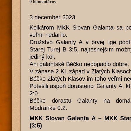
0 komentárov
.
3.december 2023
Kolkárom MKK Slovan Galanta sa po
veľmi nedarilo.
Družstvo Galanty A v prvej lige pod
Starej Turej B 3:5, najtesnejším mož
jediný kol.
Ani galantské Béčko nedopadlo dobre.
V zápase 2.KL západ v Zlatých Klasoch 
Béčko Zlatých Klasov im toho veľmi ne
Potešili aspoň dorastenci Galanty A, kt
2:0.
Béčko dorastu Galanty na domáce
Modranke 0:2.
MKK Slovan Galanta A – MKK Sta
(3:5)