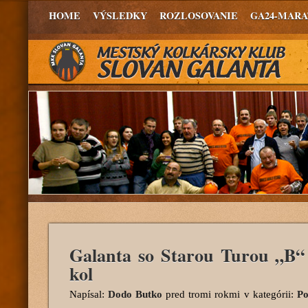
HOME
VÝSLEDKY
ROZLOSOVANIE
GA24-MAR
Galanta so Starou Turou „B“ 
kol
Napísal:
Dodo Butko
pred tromi rokmi
v kategórii:
Po