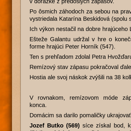
v dorážke z predošlých zápasov.
Po ôsmich záhodoch za sebou na pra
vystriedala Katarína Beskidová (spolu
Ich výkon nestačil na dobre hrajúceho
Ešteže Galantu udržal v hre o konečn
forme hrajúci Peter Horník (547).
Ten s prehľadom zdolal Petra Hvožďaru
Remízový stav zápasu pokračoval ďalej
Hostia ale svoj náskok zvýšili na 38 kol
V rovnakom, remízovom móde záp
konca.
Domácim sa darilo pomaličky ukrajovať
Jozef Butko (569)
síce získal bod, 