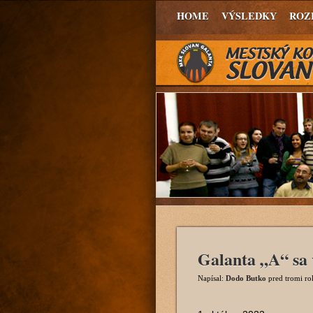
HOME
VÝSLEDKY
ROZ
Galanta „A“ sa 
Napísal:
Dodo Butko
pred tromi r