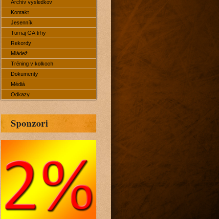
Archív výsledkov
Kontakt
Jesenník
Turnaj GA trhy
Rekordy
Mládež
Tréning v kolkoch
Dokumenty
Médiá
Odkazy
Sponzori