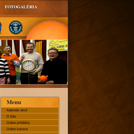
FOTOGALÉRIA
Menu
Kalendár akcií
O Nás
Online prihlášky
Online kamera