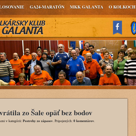
LOSOVANIE
GA24-MARATÓN
MKK GALANTA
O KOLKOCH
vrátila zo Šale opäť bez bodov
okmi
v kategórii:
Postrehy zo zápasov
. Pripojených:
0 komentárov
.