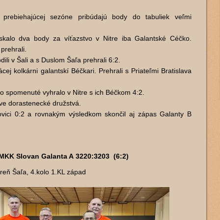
prebiehajúcej sezóne pribúdajú body do tabuliek veľmi
ískalo dva body za víťazstvo v Nitre iba Galantské Céčko.
prehrali.
ili v Šali a s Duslom Šaľa prehrali 6:2.
ej kolkárni galantskí Béčkari. Prehrali s Priateľmi Bratislava
o spomenuté vyhralo v Nitre s ich Béčkom 4:2.
dve dorastenecké družstvá.
ovici 0:2 a rovnakým výsledkom skončil aj zápas Galanty B
 MKK Slovan Galanta A 3220:3203 (6:2)
reň Šaľa, 4.kolo 1.KL západ