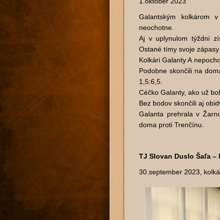
1.október 2023
Galantským kolkárom v 
neochotne.
Aj v uplynulom týždni z
Ostané tímy svoje zápasy 
Kolkári Galanty A nepochod
Podobne skončili na domác
1,5:6,5.
Céčko Galanty, ako už bol
Bez bodov skončili aj obi
Galanta prehrala v Žarn
doma proti Trenčínu.
TJ Slovan Duslo Šaľa –
30.september 2023, kolká