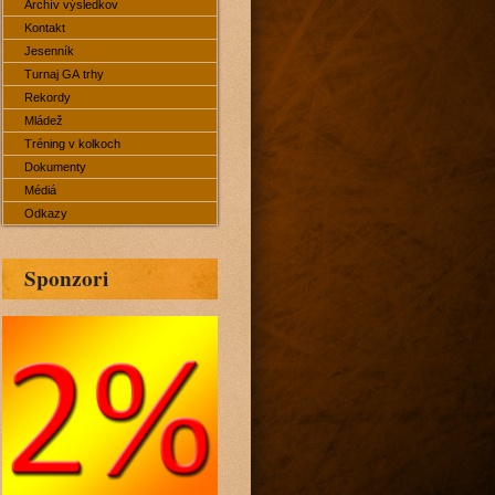
Archív výsledkov
Kontakt
Jesenník
Turnaj GA trhy
Rekordy
Mládež
Tréning v kolkoch
Dokumenty
Médiá
Odkazy
Sponzori