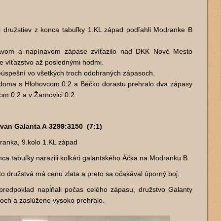
ji družstiev z konca tabuľky 1.KL západ podľahli Modranke B
avom a napínavom zápase zvíťazilo nad DKK Nové Mesto
oje víťazstvo až poslednými hodmi.
neúspešní vo všetkých troch odohraných zápasoch.
 doma s Hlohovcom 0:2 a Béčko dorastu prehralo dva zápasy
rom 0:2 a v Žarnovici 0:2.
van Galanta A 3299:3150 (7:1)
ranka, 9.kolo 1.KL západ
nca tabuľky narazili kolkári galantského Áčka na Modranku B.
to družstvá má cenu zlata a preto sa očakával úporný boj.
predpoklad napĺňali počas celého zápasu, družstvo Galanty
noch a zaslúžene vysoko prehralo.