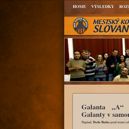
HOME
VÝSLEDKY
ROZ
Galanta „A“ 
Galanty v samo
Napísal:
Dodo Butko
pred tromi r