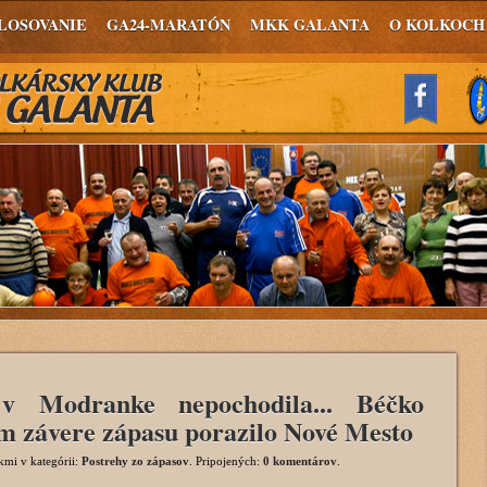
LOSOVANIE
GA24-MARATÓN
MKK GALANTA
O KOLKOCH
v Modranke nepochodila... Béčko
m závere zápasu porazilo Nové Mesto
okmi
v kategórii:
Postrehy zo zápasov
. Pripojených:
0 komentárov
.