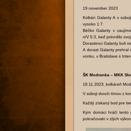
19.november 2023
Kolkári Galanty A v súbo
vysoko 1:7.
Béčko Galanty v zaujím
n/V 5:3, keď potvrdilo sv
Dorastenci Galanty boli 
A dorast Galanty prehral
vonku, v Bratislave s Inte
ŠK Modranka – MKK Slo
18.11.2023, kolkáreň Mod
V súboji dvoch tímov z ko
Každý získaný bod pre tie
Kým domáci hráči tento 
pokračovalo v zlých výko