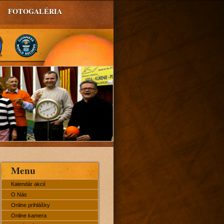
FOTOGALÉRIA
Menu
Kalendár akcií
O Nás
Online prihlášky
Online kamera