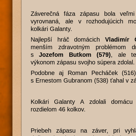
Záverečná fáza zápasu bola veľmi
vyrovnaná, ale v rozhodujúcich m
kolkári Galanty.
Najlepší hráč domácich
Vladimír 
menším zdravotným problémom drž
s
Jozefom Butkom (579)
, ale t
výkonom zápasu svojho súpera zdolal.
Podobne aj Roman Pecháček (516)
s Ernestom Gubranom (538) ťahal v záv
Kolkári Galanty A zdolali domácu
rozdielom 46 kolkov.
Priebeh zápasu na záver, pri vyhl