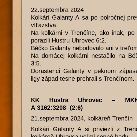
22.septembra 2024
Kolkári Galanty A sa po polročnej pr
víťazstva.
Na kolkárni v Trenčíne, ako inak, po
porazili Hustru Uhrovec 6:2.
Béčko Galanty nebodovalo ani v treťo
Na domácej kolkárni nestačilo na Bé
3:5.
Dorastenci Galanty v peknom zápase
ligy západ tesne prehrali s Trenčínom.
KK Hustra Uhrovec – MKK
A 3162:3208 (2:6)
21.septembra 2024, kolkáreň Trenčín
Kolkári Galanty A si priviezli z Tre
kolkáreň Uhrovca veľmi cenné body.