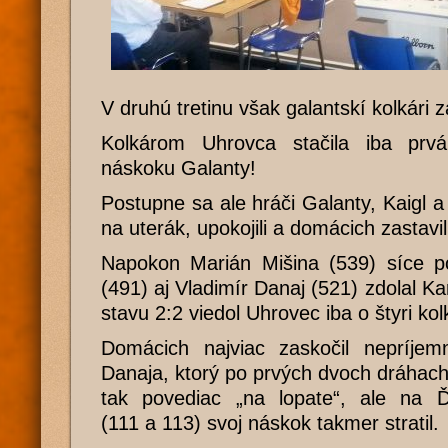
V druhú tretinu však galantskí kolkári z
Kolkárom Uhrovca stačila iba pr
náskoku Galanty!
Postupne sa ale hráči Galanty, Kaigl a K
na uterák, upokojili a domácich zastavili
Napokon Marián Mišina (539) síce po
(491) aj Vladimír Danaj (521) zdolal Kar
stavu 2:2 viedol Uhrovec iba o štyri kol
Domácich najviac zaskočil nepríje
Danaja, ktorý po prvých dvoch dráhach
tak povediac „na lopate“, ale na 
(111 a 113) svoj náskok takmer stratil.