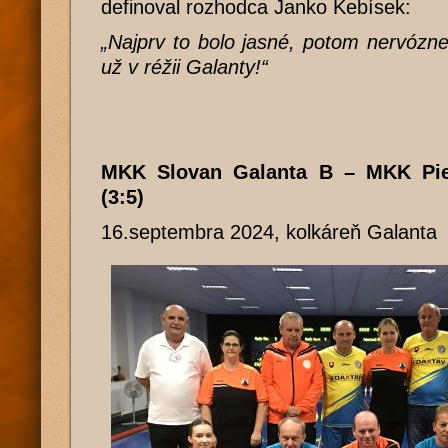
definoval rozhodca Janko Kebísek:
„Najprv to bolo jasné, potom nervózn
už v réžii Galanty!“
MKK Slovan Galanta B – MKK Pi
(3:5)
16.septembra 2024, kolkáreň Galanta