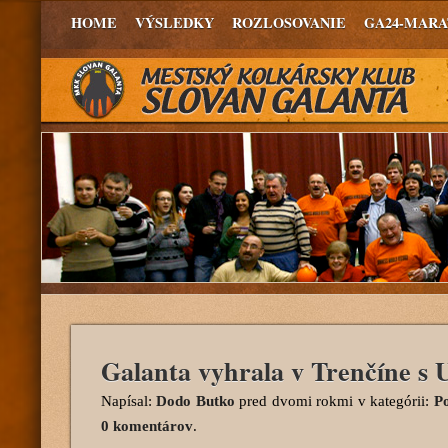
HOME
VÝSLEDKY
ROZLOSOVANIE
GA24-MAR
Galanta vyhrala v Trenčíne s
Napísal:
Dodo Butko
pred dvomi rokmi
v kategórii:
Po
0 komentárov
.