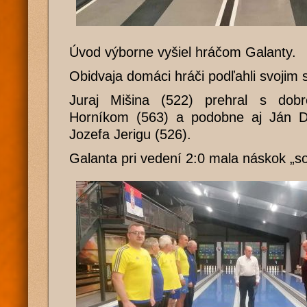
Úvod výborne vyšiel hráčom Galanty.
Obidvaja domáci hráči podľahli svojim
Juraj Mišina (522) prehral s dobr
Horníkom (563) a podobne aj Ján Da
Jozefa Jerigu (526).
Galanta pri vedení 2:0 mala náskok „so