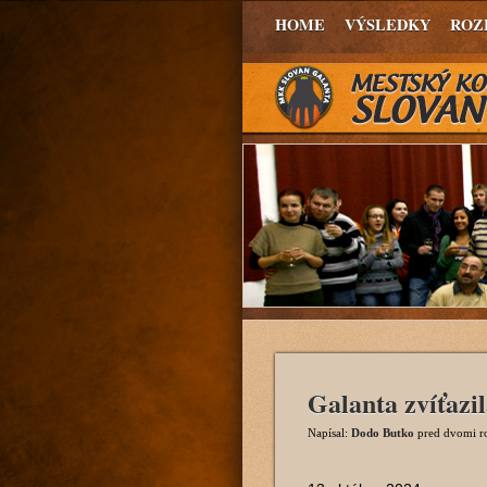
HOME
VÝSLEDKY
ROZ
Galanta zvíťazi
Napísal:
Dodo Butko
pred dvomi r