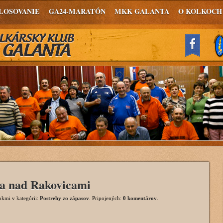
LOSOVANIE
GA24-MARATÓN
MKK GALANTA
O KOLKOCH
la nad Rakovicami
okmi
v kategórii:
Postrehy zo zápasov
. Pripojených:
0 komentárov
.