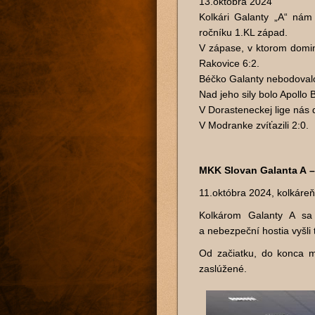
13.októbra 2024
Kolkári Galanty „A“ nám
ročníku 1.KL západ.
V zápase, v ktorom domino
Rakovice 6:2.
Béčko Galanty nebodovalo
Nad jeho sily bolo Apollo 
V Dorasteneckej lige nás 
V Modranke zvíťazili 2:0.
MKK Slovan Galanta A –
11.októbra 2024, kolkáre
Kolkárom Galanty A sa 
a nebezpeční hostia vyšli
Od začiatku, do konca m
zaslúžené.