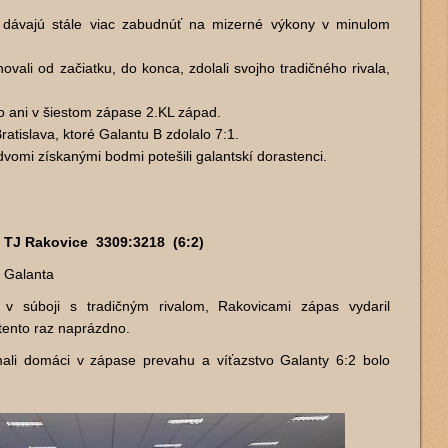
 dávajú stále viac zabudnúť na mizerné výkony v minulom
vali od začiatku, do konca, zdolali svojho tradičného rivala,
 ani v šiestom zápase 2.KL západ.
Bratislava, ktoré Galantu B zdolalo 7:1.
dvomi získanými bodmi potešili galantskí dorastenci.
 TJ Rakovice 3309:3218 (6:2)
ň Galanta
v súboji s tradičným rivalom, Rakovicami zápas vydaril
 tento raz naprázdno.
ali domáci v zápase prevahu a víťazstvo Galanty 6:2 bolo