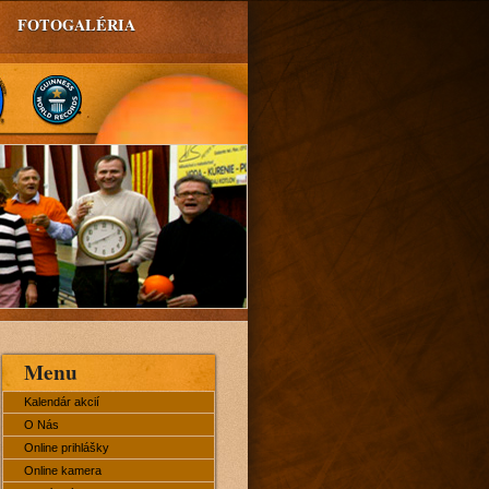
FOTOGALÉRIA
Menu
Kalendár akcií
O Nás
Online prihlášky
Online kamera