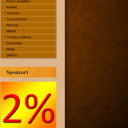
Archív výsledkov
Kontakt
Jesenník
Turnaj GA trhy
Rekordy
Mládež
Tréning v kolkoch
Dokumenty
Médiá
Odkazy
Sponzori