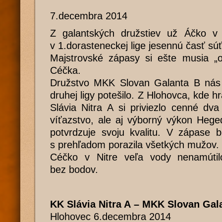
7.decembra 2014
Z galantských družstiev už Áčko v e
v 1.dorasteneckej lige jesennú časť súť
Majstrovské zápasy si ešte musia „o
Céčka.
Družstvo MKK Slovan Galanta B nás
druhej ligy potešilo. Z Hlohovca, kde 
Slávia Nitra A si priviezlo cenné dv
víťazstvo, ale aj výborný výkon Hege
potvrdzuje svoju kvalitu. V zápase b
s prehľadom porazila všetkých mužov.
Céčko v Nitre veľa vody nenamútil
bez bodov.
KK Slávia Nitra A – MKK Slovan Gala
Hlohovec 6.decembra 2014