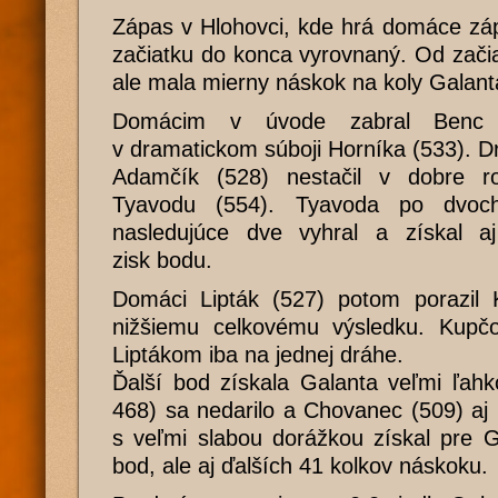
Zápas v Hlohovci, kde hrá domáce záp
začiatku do konca vyrovnaný. Od zači
ale mala mierny náskok na koly Galant
Domácim v úvode zabral Benc (5
v dramatickom súboji Horníka (533). 
Adamčík (528) nestačil v dobre r
Tyavodu (554). Tyavoda po dvoch
nasledujúce dve vyhral a získal a
zisk bodu.
Domáci Lipták (527) potom porazil 
nižšiemu celkovému výsledku. Kupč
Liptákom iba na jednej dráhe.
Ďalší bod získala Galanta veľmi ľah
468) sa nedarilo a Chovanec (509) aj n
s veľmi slabou dorážkou získal pre G
bod, ale aj ďalších 41 kolkov náskoku.