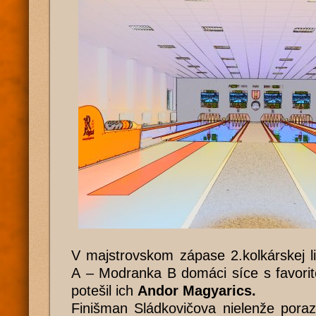
V majstrovskom zápase 2.kolkárskej l
A – Modranka B domáci síce s favorit
potešil ich
Andor Magyarics.
Finišman Sládkovičova nielenže poraz