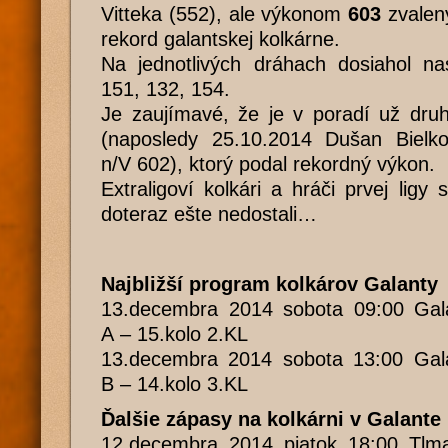
Vitteka (552), ale výkonom
603
zvalený
rekord galantskej kolkárne.
Na jednotlivých dráhach dosiahol na
151, 132, 154.
Je zaujímavé, že je v poradí už dru
(naposledy 25.10.2014 Dušan Bie
n/V 602), ktorý podal rekordný výkon.
Extraligoví kolkári a hráči prvej li
doteraz ešte nedostali…
Najbližší program kolkárov Galanty
13.decembra 2014 sobota 09:00 Gal
A – 15.kolo 2.KL
13.decembra 2014 sobota 13:00 Gal
B – 14.kolo 3.KL
Ďalšie zápasy na kolkárni v Galante
12.decembra 2014 piatok 18:00 Tlm