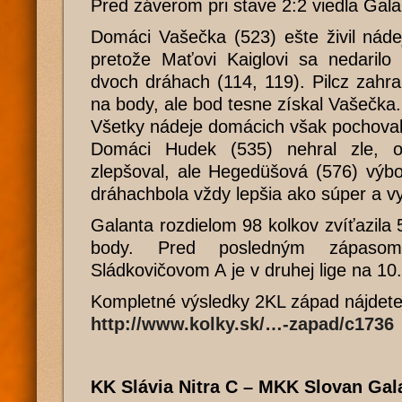
Pred záverom pri stave 2:2 viedla Gala
Domáci Vašečka (523) ešte živil nád
pretože Maťovi Kaiglovi sa nedarilo 
dvoch dráhach (114, 119). Pilcz zahral
na body, ale bod tesne získal Vašečka.
Všetky nádeje domácich však pochova
Domáci Hudek (535) nehral zle, 
zlepšoval, ale Hegedüšová (576) výb
dráhachbola vždy lepšia ako súper a vy
Galanta rozdielom 98 kolkov zvíťazila 
body. Pred posledným zápas
Sládkovičovom A je v druhej lige na 10
Kompletné výsledky 2KL západ nájdete
http://www.kolky.sk/…-zapad/c1736
KK Slávia Nitra C – MKK Slovan Gal