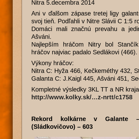
Nitra 5.decembra 2014
Ani v ďalšom zápase tretej ligy galant
svoj tieň. Podľahli v Nitre Slávii C 1:5 
Domáci mali značnú prevahu a jedi
Ašváni.
Najlepším hráčom Nitry bol Stančík
hráčov najviac padalo Sedlákovi (466).
Výkony hráčov:
Nitra C: Hyža 466, Kečkeméthy 432, St
Galanta C: J.Kaigl 445, Ašváni 451, 
Kompletné výsledky 3KL TT a NR kraja
http://www.kolky.sk/…z-nrtt/c1758
Rekord kolkárne v Galante 
(Sládkovičovo) – 603