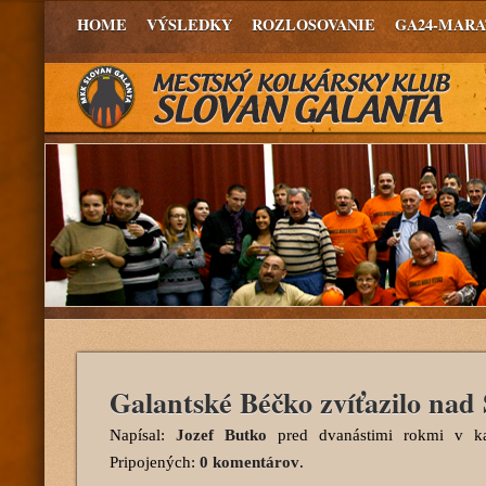
HOME
VÝSLEDKY
ROZLOSOVANIE
GA24-MAR
Galantské Béčko zvíťazilo nad 
Napísal:
Jozef Butko
pred dvanástimi rokmi
v ka
Pripojených:
0 komentárov
.