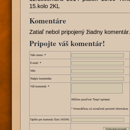
15.kolo 2KL
Komentáre
Zatiaľ nebol pripojený žiadny komentár
Pripojte váš komentár!
Vaše meno:
*
E-mail:
*
Web:
Nadpis komentára:
Váš komentár:
*
Môžete používat
Texy! syntaxi
.
* Hviezdičkou sú označené povinné informácie.
Opište pro kontrolu číslo
5
4
3
3
4
5
: