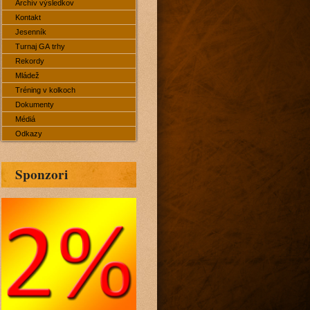
Archív výsledkov
Kontakt
Jesenník
Turnaj GA trhy
Rekordy
Mládež
Tréning v kolkoch
Dokumenty
Médiá
Odkazy
Sponzori