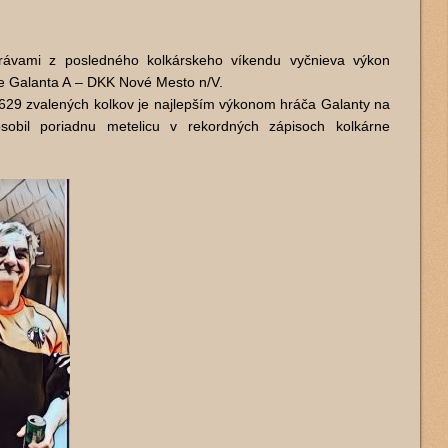
rávami z posledného kolkárskeho víkendu vyčnieva výkon
e Galanta A – DKK Nové Mesto n/V.
29 zvalených kolkov je najlepším výkonom hráča Galanty na
sobil poriadnu metelicu v rekordných zápisoch kolkárne