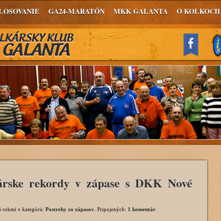
LOSOVANIE
GA24-MARATÓN
MKK GALANTA
O KOLKOCH
kárske rekordy v zápase s DKK Nové
i rokmi
v kategórii:
Postrehy zo zápasov
. Pripojených:
1 komentár
.