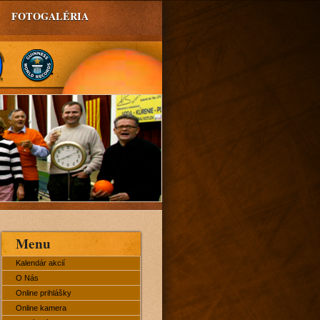
FOTOGALÉRIA
Menu
Kalendár akcií
O Nás
Online prihlášky
Online kamera