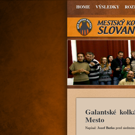
HOME
VÝSLEDKY
ROZ
Galantské kol
Mesto
Napísal:
Jozef Butko
pred siedmim