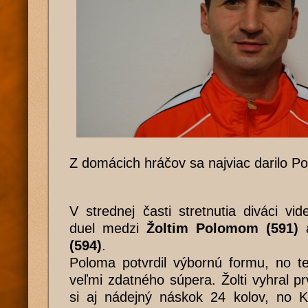
Z domácich hráčov sa najviac darilo P
V strednej časti stretnutia diváci vid
duel medzi
Žoltim Polomom (591)
(594)
.
Poloma potvrdil výbornú formu, no te
veľmi zdatného súpera. Žolti vyhral pr
si aj nádejný náskok 24 kolov, no 