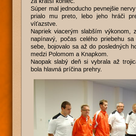
za kratší koniec.
Súper mal jednoducho pevnejšie nervy a
prialo mu preto, lebo jeho hráči pre
víťazstve.
Napriek viacerým slabším výkonom, z
napínavý, počas celého priebehu sa d
sebe, bojovalo sa až do posledných h
medzi Polomom a Knapkom.
Naopak slabý deň si vybrala až troji
bola hlavná príčina prehry.