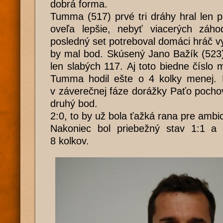
dobrá forma.
Tumma (517) prvé tri dráhy hral len 
oveľa lepšie, nebyť viacerých záho
posledný set potreboval domáci hráč vy
by mal bod. Skúsený Jano Bažík (523)
len slabých 117. Aj toto biedne číslo 
Tumma hodil ešte o 4 kolky menej. 
v záverečnej fáze dorážky Paťo pocho
druhý bod.
2:0, to by už bola ťažká rana pre ambi
Nakoniec bol priebežný stav 1:1 a
8 kolkov.