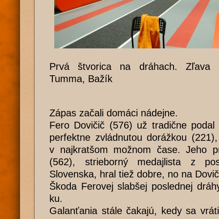
Prvá štvorica na dráhach. Zľava 
Tumma, Bažík
Zápas začali domáci nádejne.
Fero Dovičič (576) už tradične podal
perfektne zvládnutou dorážkou (221),
v najkratšom možnom čase. Jeho pr
(562), strieborný medajlista z pos
Slovenska, hral tiež dobre, no na Doviči
Škoda Ferovej slabšej poslednej dráh
ku.
Galanťania stále čakajú, kedy sa vrá