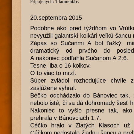
Pripojených:
1 komentár
.
20.septembra 2015
Podobne ako pred týždňom vo Vrútk
nevyužili galantskí kolkári veľkú šancu
Zápas so Sučanmi A bol ťažký, mi
dramatický od prvého do posled
A nakoniec podľahla Sučanom A 2:6.
Tesne, iba o 16 kolkov.
O to viac to mrzí.
Súper zvládol rozhodujúce chvíle 
zaslúžene vyhral.
Béčko odchádzalo do Bánoviec tak, ž
nebolo isté, či sa dá dohromady šesť h
Nakoniec to vyšlo presne tak, ako
prehrala v Bánovciach 1:7.
Céčko hralo v Zlatých Klasoch už
Céčkom nedostalo žiadnu šancu a preh