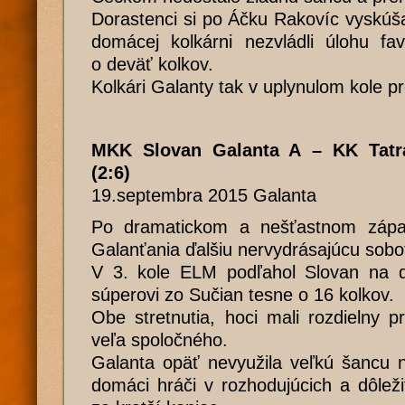
Dorastenci si po Áčku Rakovíc vyskúšal
domácej kolkárni nezvládli úlohu fav
o deväť kolkov.
Kolkári Galanty tak v uplynulom kole pr
MKK Slovan Galanta A – KK Tatr
(2:6)
19.septembra 2015 Galanta
Po dramatickom a nešťastnom zápas
Galanťania ďalšiu nervydrásajúcu sobo
V 3. kole ELM podľahol Slovan na 
súperovi zo Sučian tesne o 16 kolkov.
Obe stretnutia, hoci mali rozdielny p
veľa spoločného.
Galanta opäť nevyužila veľkú šancu n
domáci hráči v rozhodujúcich a dôlež