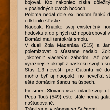
bojoval. Kto nakoniec získa dôleži
v posledných dvoch hodoch.
Poloma nedal dole exi hodom ľahkú d
odklonilo šťastie.
Naopak, Knapko svoj existenčný hod 
hodovku a do plných už nepotreboval v
Domáci mali tentokrát smolu.
V dueli Zola Madarása (515) a Ja
polemizovať o šťastene nedalo. Zolo
„okorenil“ viacerými záhodmi. Až po
výraznejšie ukrojiť z náskoku svojho s
Stav 1:3 neveštil pre Galantu nič d
mohlo byť aj naopak), no neveľká st
ešte domácim šancu na úspech.
Finišmeni Slovana však zvládli svoje ú
Pepa Touš (549) ešte stále nemá gala
naštudované.
Trápil sa aj v zápase so Sučanmi.