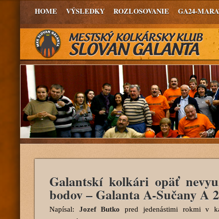
HOME
VÝSLEDKY
ROZLOSOVANIE
GA24-MAR
Galantskí kolkári opäť nevyu
bodov – Galanta A-Sučany A 2
Napísal:
Jozef Butko
pred jedenástimi rokmi
v ka