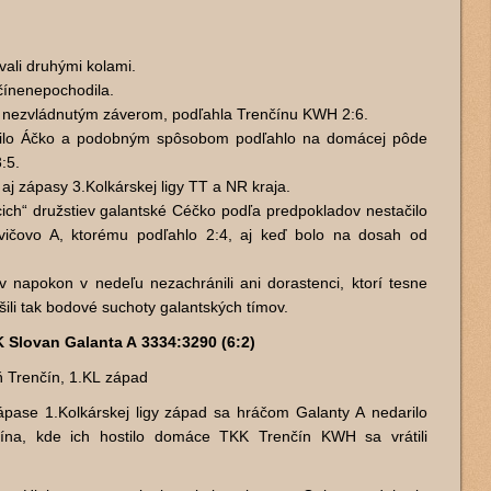
ali druhými kolami.
čínenepochodila.
 nezvládnutým záverom, podľahla Trenčínu KWH 2:6.
ilo Áčko a podobným spôsobom podľahlo na domácej pôde
:5.
aj zápasy 3.Kolkárskej ligy TT a NR kraja.
h“ družstiev galantské Céčko podľa predpokladov nestačilo
kovičovo A, ktorému podľahlo 2:4, aj keď bolo na dosah od
v napokon v nedeľu nezachránili ani dorastenci, ktorí tesne
ŕšili tak bodové suchoty galantských tímov.
Slovan Galanta A 3334:3290 (6:2)
ň Trenčín, 1.KL západ
pase 1.Kolkárskej ligy západ sa hráčom Galanty A nedarilo
čína, kde ich hostilo domáce TKK Trenčín KWH sa vrátili