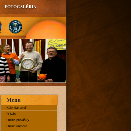
FOTOGALÉRIA
Menu
Kalendár akcií
O Nás
Online prihlášky
Online kamera