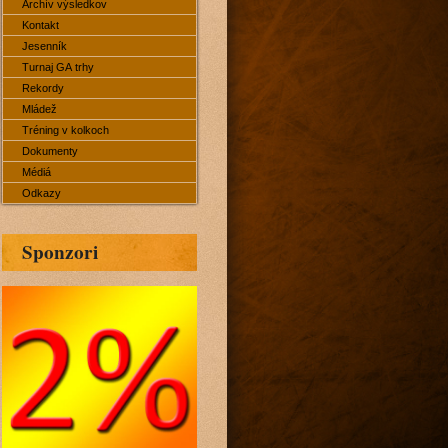
Archív výsledkov
Kontakt
Jesenník
Turnaj GA trhy
Rekordy
Mládež
Tréning v kolkoch
Dokumenty
Médiá
Odkazy
Sponzori