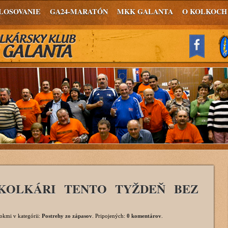
LOSOVANIE
GA24-MARATÓN
MKK GALANTA
O KOLKOCH
KOLKÁRI TENTO TYŽDEŇ BEZ
rokmi
v kategórii:
Postrehy zo zápasov
. Pripojených:
0 komentárov
.