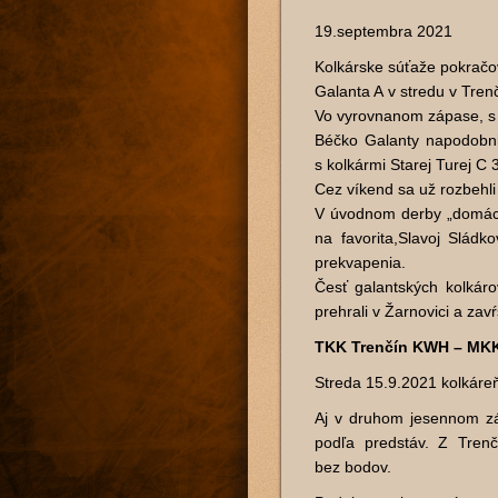
19.septembra 2021
Kolkárske súťaže pokračov
Galanta A v stredu v Tren
Vo vyrovnanom zápase, s
Béčko Galanty napodobn
s kolkármi Starej Turej C 3
Cez víkend sa už rozbehli 
V úvodnom derby „domácic
na favorita,Slavoj Slád
prekvapenia.
Česť galantských kolkáro
prehrali v Žarnovici a zav
TKK Trenčín KWH – MKK 
Streda 15.9.2021 kolkáre
Aj v druhom jesennom zá
podľa predstáv. Z Tren
bez bodov.