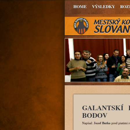
HOME
VÝSLEDKY
ROZ
GALANTSKÍ 
BODOV
Napísal:
Jozef Butko
pred piatimi 