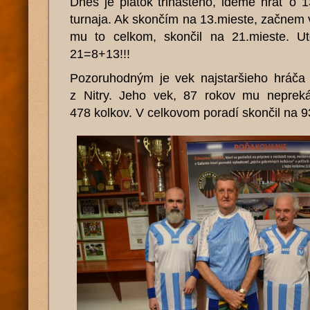
Dnes je piatok trinásteho, ideme hrať o 1
turnaja. Ak skončím na 13.mieste, začnem v
mu to celkom, skončil na 21.mieste. U
21=8+13!!!
Pozoruhodným je vek najstaršieho hráča 
z Nitry. Jeho vek, 87 rokov mu nepreká
478 kolkov. V celkovom poradí skončil na 9