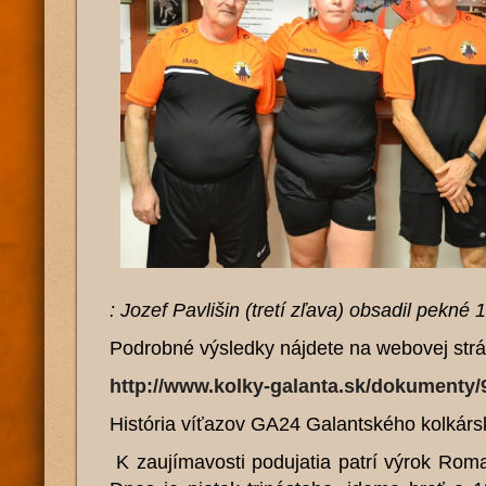
: Jozef Pavlišin (tretí zľava) obsadil pekné
Podrobné výsledky nájdete na webovej str
http://www.kolky-galanta.sk/dokumenty/
História víťazov GA24 Galantského kolkár
K zaujímavosti podujatia patrí výrok Ro