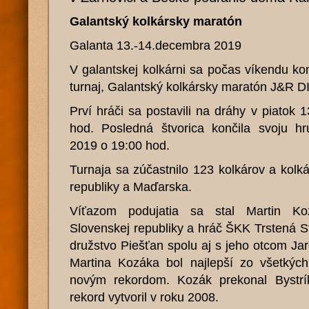
Galantský kolkársky maratón
Galanta 13.-14.decembra 2019
V galantskej kolkárni sa počas víkendu ko
turnaj, Galantský kolkársky maratón J&R 
Prví hráči sa postavili na dráhy v piatok
hod. Posledná štvorica končila svoju h
2019 o 19:00 hod.
Turnaja sa zúčastnilo 123 kolkárov a kolk
republiky a Maďarska.
Víťazom podujatia sa stal Martin Koz
Slovenskej republiky a hráč ŠKK Trstená Sta
družstvo Piešťan spolu aj s jeho otcom J
Martina Kozáka bol najlepší zo všetkýc
novým rekordom. Kozák prekonal Bystrík
rekord vytvoril v roku 2008.