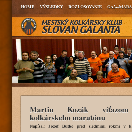
HOME
VÝSLEDKY
ROZLOSOVANIE
GA24-MAR
Martin Kozák víťazom 
kolkárskeho maratónu
Napísal:
Jozef Butko
pred siedmimi rokmi
v ka