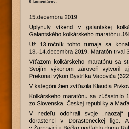
0 komentárov
.
15.decembra 2019
Uplynulý víkend v galantskej kolká
Galantského kolkárskeho maratónu J
Už 13.ročník tohto turnaja sa kona
13.-14.decembra 2019. Maratón trval 3
Víťazom kolkárskeho maratónu sa sta
Svojím výkonom zároveň vytvoril aj
Prekonal výkon Bystríka Vadoviča (622
V kategórii žien zvíťazila Klaudia Pivko
Kolkárskeho maratónu sa zúčastnilo 1
zo Slovenska, Českej republiky a Maďa
V nedeľu odohrali svoje „naozaj“ 
dorastenci v Dorasteneckej lige. A
v Žarnovici a Béčko podľahlo doma Ra