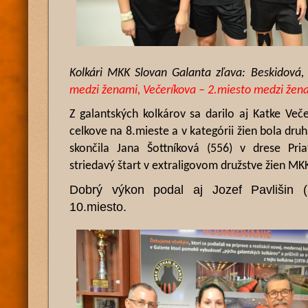
Kolkári MKK Slovan Galanta zľava: Beskidová, 
medzi ženami, Večeríkova – 2.miesto medzi žen
Z galantských kolkárov sa darilo aj Katke Veče
celkove na 8.mieste a v kategórii žien bola dr
skončila Jana Šottníková (556) v drese Pria
striedavý štart v extraligovom družstve žien MK
Dobrý výkon podal aj Jozef Pavlišin (5
10.miesto.