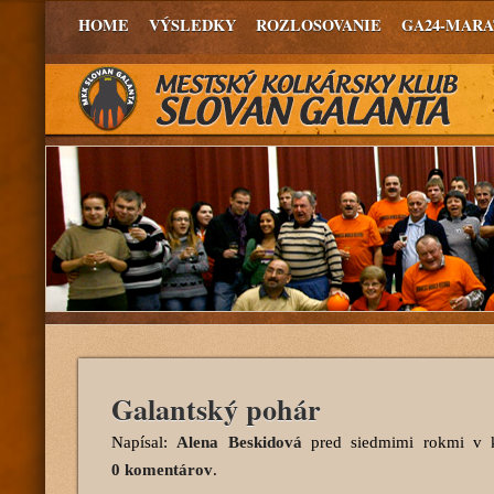
HOME
VÝSLEDKY
ROZLOSOVANIE
GA24-MAR
Galantský pohár
Napísal:
Alena Beskidová
pred siedmimi rokmi
v k
0 komentárov
.