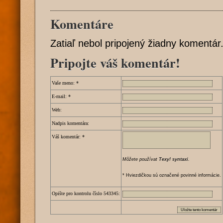
Komentáre
Zatiaľ nebol pripojený žiadny komentár
Pripojte váš komentár!
Vaše meno:
*
E-mail:
*
Web:
Nadpis komentára:
Váš komentár:
*
Môžete používat
Texy! syntaxi
.
* Hviezdičkou sú označené povinné informácie.
Opište pro kontrolu číslo
5
4
3
3
4
5
: