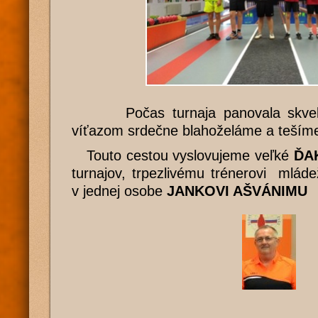
Počas turnaja panovala skvelá 
víťazom srdečne blahoželáme a tešíme 
Touto cestou vyslovujeme veľké
ĎA
turnajov, trpezlivému trénerovi mlád
v jednej osobe
JANKOVI AŠVÁNIMU