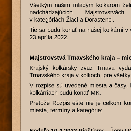
Všetkým našim mladým kolkárom žel
nadchádzajúcich Majstrovstvác
v kategóriách Žiaci a Dorastenci.
Tie sa budú konať na našej kolkárni v 
23.apríla 2022.
Majstrovstvá Trnavského kraja – mie
Krajský kolkársky zväz Trnava vydal
Trnavského kraja v kolkoch, pre všetky
V rozpise sú uvedené miesta a časy, 
kolkárňach budú konať MK.
Pretože Rozpis ešte nie je celkom k
miesta, termíny a kategórie:
Nedeľa 10.4.2022 Piešťany –
Ženy U4