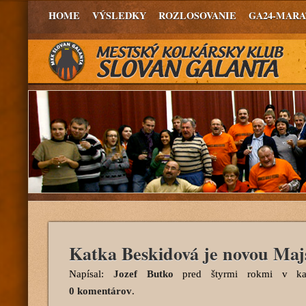
HOME
VÝSLEDKY
ROZLOSOVANIE
GA24-MAR
Katka Beskidová je novou Maj
Napísal:
Jozef Butko
pred štyrmi rokmi
v kat
0 komentárov
.