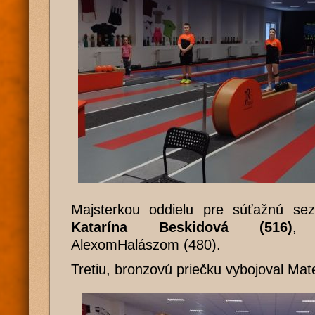
Majsterkou oddielu pre súťažnú se
Katarína Beskidová (516)
, 
AlexomHalászom (480).
Tretiu, bronzovú priečku vybojoval Mat