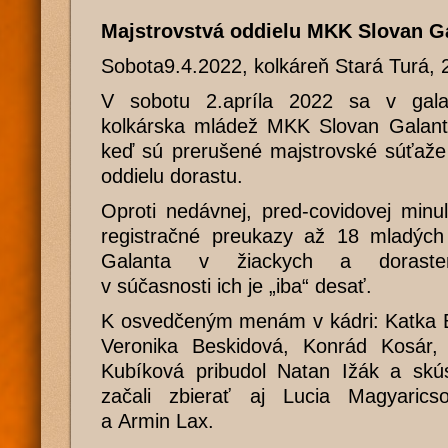
Majstrovstvá oddielu MKK Slovan Ga
Sobota9.4.2022, kolkáreň Stará Turá, 
V sobotu 2.apríla 2022 sa v galant
kolkárska mládež MKK Slovan Galant
keď sú prerušené majstrovské súťaže 
oddielu dorastu.
Oproti nedávnej, pred-covidovej minu
registračné preukazy až 18 mladýc
Galanta v žiackych a dorastene
v súčasnosti ich je „iba“ desať.
K osvedčeným menám v kádri: Katka B
Veronika Beskidová, Konrád Kosár,
Kubíková pribudol Natan Ižák a skú
začali zbierať aj Lucia Magyarics
a Armin Lax.