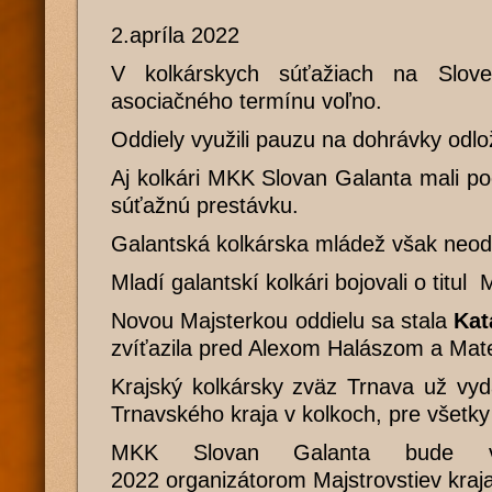
2.apríla 2022
V kolkárskych súťažiach na Slov
asociačného termínu voľno.
Oddiely využili pauzu na dohrávky odl
Aj kolkári MKK Slovan Galanta mali p
súťažnú prestávku.
Galantská kolkárska mládež však neod
Mladí galantskí kolkári bojovali o titul 
Novou Majsterkou oddielu sa stala
Kat
zvíťazila pred Alexom Halászom a Ma
Krajský kolkársky zväz Trnava už vyd
Trnavského kraja v kolkoch, pre všetky
MKK Slovan Galanta bude v 
2022 organizátorom Majstrovstiev kraj