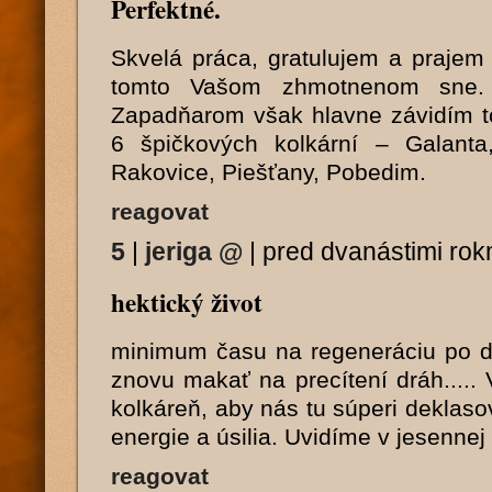
Perfektné.
Skvelá práca, gratulujem a praje
tomto Vašom zhmotnenom sne.
Zapadňarom však hlavne závidím t
6 špičkových kolkární – Galanta
Rakovice, Piešťany, Pobedim.
reagovat
5
|
jeriga
@
|
pred dvanástimi rok
hektický život
minimum času na regeneráciu po d
znovu makať na precítení dráh..... 
kolkáreň, aby nás tu súperi deklasov
energie a úsilia. Uvidíme v jesennej 
reagovat