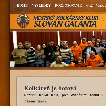
HOME
VÝSLEDKY
ROZLOSOVANIE
GA24-MAR
Kolkáreň je hotová
Napísal:
Karol Kaigl
pred dvanástimi rokmi
v k
7 komentárov
.