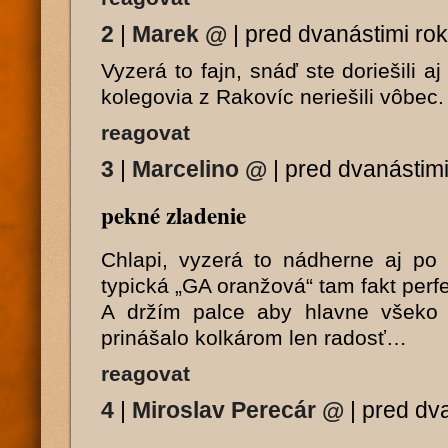
2
|
Marek
@
|
pred dvanástimi ro
Vyzerá to fajn, snáď ste doriešili aj
kolegovia z Rakovíc neriešili vôbec.
reagovat
3
|
Marcelino
@
|
pred dvanástimi
pekné zladenie
Chlapi, vyzerá to nádherne aj po 
typická „GA oranžová“ tam fakt perf
A držím palce aby hlavne všeko 
prinášalo kolkárom len radosť…
reagovat
4
|
Miroslav Perecár
@
|
pred dv