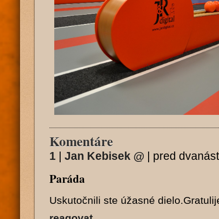
Komentáre
1
|
Jan Kebisek
@
|
pred dvanást
Paráda
Uskutočnili ste úžasné dielo.Gratuli
reagovat