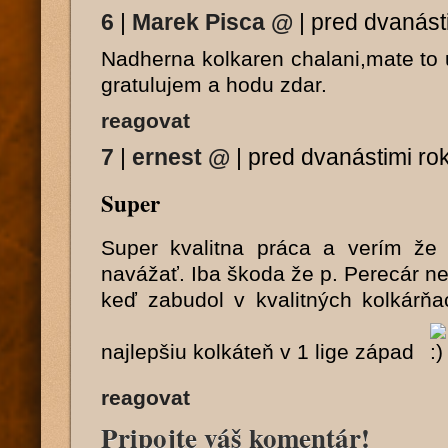
6
|
Marek Pisca
@
|
pred dvanást
Nadherna kolkaren chalani,mate to 
gratulujem a hodu zdar.
reagovat
7
|
ernest
@
|
pred dvanástimi ro
Super
Super kvalitna práca a verím ž
navážať. Iba škoda že p. Perecár ne
keď zabudol v kvalitných kolkár
najlepšiu kolkáteň v 1 lige západ
reagovat
Pripojte váš komentár!