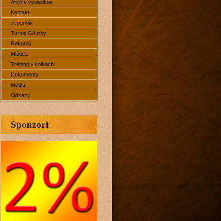
Archív výsledkov
Kontakt
Jesenník
Turnaj GA trhy
Rekordy
Mládež
Tréning v kolkoch
Dokumenty
Médiá
Odkazy
Sponzori