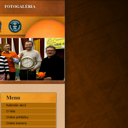
FOTOGALÉRIA
Menu
Kalendár akcií
O Nás
Online prihlášky
Online kamera