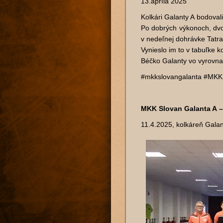
13.apríla 2025
Kolkári Galanty A bodova
Po dobrých výkonoch, dvom
v nedeľnej dohrávke Tatra
Vynieslo im to v tabuľke 
Béčko Galanty vo vyrovnan
#mkkslovangalanta #MKK 
MKK Slovan Galanta A –
11.4.2025, kolkáreň Gala