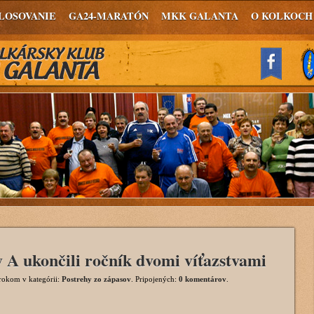
LOSOVANIE
GA24-MARATÓN
MKK GALANTA
O KOLKOCH
 A ukončili ročník dvomi víťazstvami
 rokom
v kategórii:
Postrehy zo zápasov
. Pripojených:
0 komentárov
.