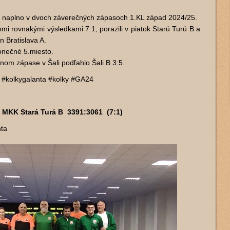
li naplno v dvoch záverečných zápasoch 1.KL západ 2024/25.
i rovnakými výsledkami 7:1, porazili v piatok Starú Turú B a
n Bratislava A.
konečné 5.miesto.
om zápase v Šali podľahlo Šali B 3:5.
#kolkygalanta #kolky #GA24
 MKK Stará Turá B 3391:3061 (7:1)
nta