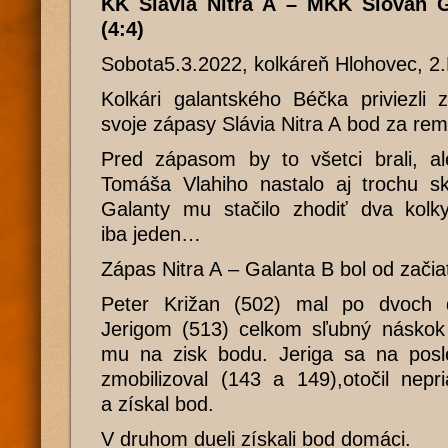
KK Slávia Nitra A – MKK Slovan 
(4:4)
Sobota5.3.2022, kolkáreň Hlohovec, 2
Kolkári galantského Béčka priviezli
svoje zápasy Slávia Nitra A bod za rem
Pred zápasom by to všetci brali, 
Tomáša Vlahiho nastalo aj trochu sk
Galanty mu stačilo zhodiť dva kolk
iba jeden…
Zápas Nitra A – Galanta B bol od začia
Peter Križan (502) mal po dvoch
Jerigom (513) celkom sľubný náskok (
mu na zisk bodu. Jeriga sa na pos
zmobilizoval (143 a 149),otočil nepr
a získal bod.
V druhom dueli získali bod domáci.