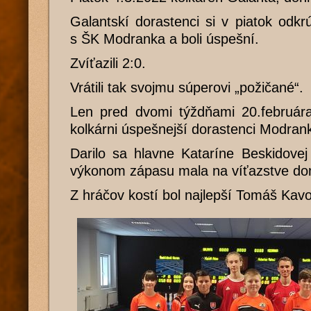
Galantskí dorastenci si v piatok odkrú
s ŠK Modranka a boli úspešní.
Zvíťazili 2:0.
Vrátili tak svojmu súperovi „požičané“.
Len pred dvomi týždňami 20.februára
kolkárni úspešnejší dorastenci Modran
Darilo sa hlavne Kataríne Beskidovej
výkonom zápasu mala na víťazstve dom
Z hráčov kostí bol najlepší Tomáš Kavo