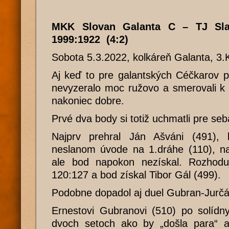
MKK Slovan Galanta C – TJ Sla
1999:1922 (4:2)
Sobota 5.3.2022, kolkáreň Galanta, 3.
Aj keď to pre galantských Céčkarov p
nevyzeralo moc ružovo a smerovali k 
nakoniec dobre.
Prvé dva body si totiž uchmatli pre seb
Najprv prehral Ján Ašváni (491),
neslanom úvode na 1.dráhe (110), na
ale bod napokon nezískal. Rozhodujú
120:127 a bod získal Tibor Gál (499).
Podobne dopadol aj duel Gubran-Jurčá
Ernestovi Gubranovi (510) po solídn
dvoch setoch ako by „došla para“ a