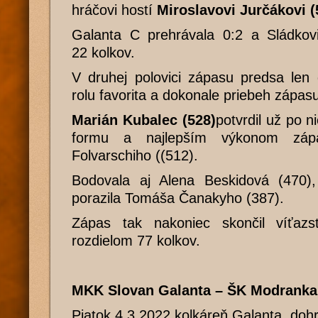
hráčovi hostí
Miroslavovi Jurčákovi (
Galanta C prehrávala 0:2 a Sládko
22 kolkov.
V druhej polovici zápasu predsa len d
rolu favorita a dokonale priebeh zápasu 
Marián Kubalec (528)
potvrdil už po n
formu a najlepším výkonom zápa
Folvarschiho ((512).
Bodovala aj Alena Beskidová (470)
porazila Tomáša Čanakyho (387).
Zápas tak nakoniec skončil víťaz
rozdielom 77 kolkov.
MKK Slovan Galanta – ŠK Modranka
Piatok 4.3.2022 kolkáreň Galanta, doh