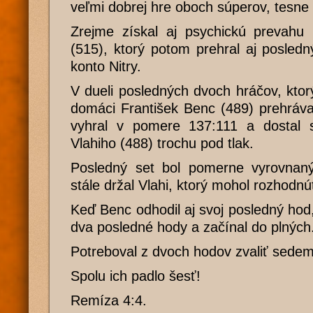
veľmi dobrej hre oboch súperov, tesne 
Zrejme získal aj psychickú prevah
(515), ktorý potom prehral aj posled
konto Nitry.
V dueli posledných dvoch hráčov, kto
domáci František Benc (489) prehrával
vyhral v pomere 137:111 a dostal 
Vlahiho (488) trochu pod tlak.
Posledný set bol pomerne vyrovnaný
stále držal Vlahi, ktorý mohol rozhodnú
Keď Benc odhodil aj svoj posledný hod,
dva posledné hody a začínal do plných
Potreboval z dvoch hodov zvaliť sedem
Spolu ich padlo šesť!
Remíza 4:4.