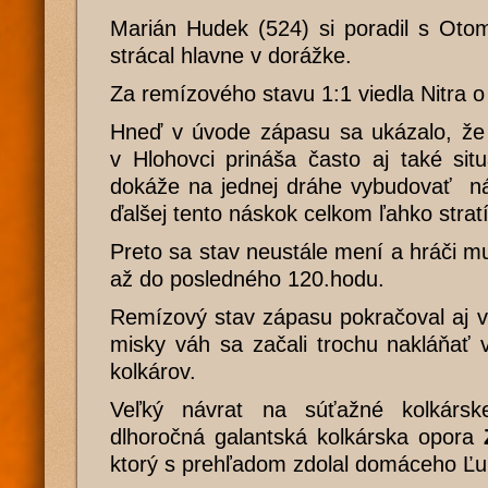
Marián Hudek (524) si poradil s Oto
strácal hlavne v dorážke.
Za remízového stavu 1:1 viedla Nitra o
Hneď v úvode zápasu sa ukázalo, že 
v Hlohovci prináša často aj také situ
dokáže na jednej dráhe vybudovať ná
ďalšej tento náskok celkom ľahko stratí
Preto sa stav neustále mení a hráči m
až do posledného 120.hodu.
Remízový stav zápasu pokračoval aj v j
misky váh sa začali trochu nakláňať 
kolkárov.
Veľký návrat na súťažné kolkárs
dlhoročná galantská kolkárska opora
ktorý s prehľadom zdolal domáceho Ľu