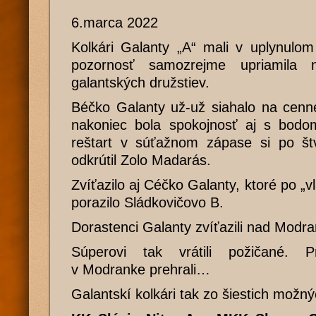
6.marca 2022
Kolkári Galanty „A“ mali v uplynulom
pozornosť samozrejme upriamila 
galantských družstiev.
Béčko Galanty už-už siahalo na cenné
nakoniec bola spokojnosť aj s bod
reštart v súťažnom zápase si po št
odkrútil Zolo Madarás.
Zvíťazilo aj Céčko Galanty, ktoré po 
porazilo Sládkovičovo B.
Dorastenci Galanty zvíťazili nad Modr
Súperovi tak vrátili požičané. 
v Modranke prehrali…
Galantskí kolkári tak zo šiestich možný