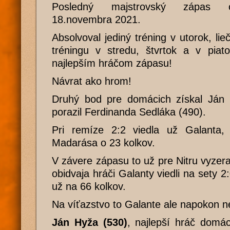
Posledný majstrovský zápas 
18.novembra 2021.
Absolvoval jediný tréning v utorok, li
tréningu v stredu, štvrtok a v piat
najlepším hráčom zápasu!
Návrat ako hrom!
Druhý bod pre domácich získal Ján L
porazil Ferdinanda Sedláka (490).
Pri remíze 2:2 viedla už Galanta,
Madarása o 23 kolkov.
V závere zápasu to už pre Nitru vyzera
obidvaja hráči Galanty viedli na sety 2
už na 66 kolkov.
Na víťazstvo to Galante ale napokon ne
Ján Hyža (530)
, najlepší hráč domác