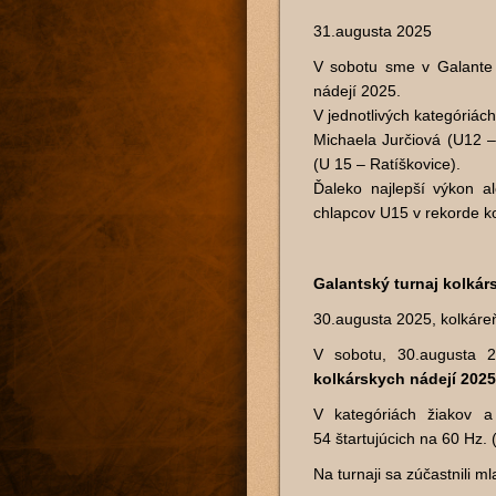
31.augusta 2025
V sobotu sme v Galante s
nádejí 2025.
V jednotlivých kategóriách 
Michaela Jurčiová (U12 –
(U 15 – Ratíškovice).
Ďaleko najlepší výkon al
chlapcov U15 v rekorde k
Galantský turnaj kolkár
30.augusta 2025, kolkáre
V sobotu, 30.augusta 
kolkárskych nádejí 2025
V kategóriách žiakov 
54 štartujúcich na 60 Hz. (
Na turnaji sa zúčastnili ml