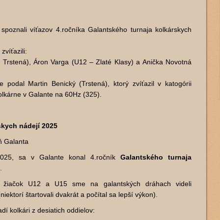
poznali víťazov 4.ročníka Galantského turnaja kolkárskych
zvíťazili:
 Trstená), Áron Varga (U12 – Zlaté Klasy) a Anička Novotná
e podal Martin Benický (Trstená), ktorý zvíťazil v katogórii
olkárne v Galante na 60Hz (325).
skych nádejí 2025
ň Galanta
2025, sa v Galante konal 4.ročník
Galantského turnaja
.
a žiačok U12 a U15 sme na galantských dráhach videli
niektorí štartovali dvakrát a počítal sa lepší výkon).
adí kolkári z desiatich oddielov: