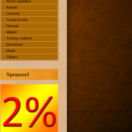
Archív výsledkov
Kontakt
Jesenník
Turnaj GA trhy
Rekordy
Mládež
Tréning v kolkoch
Dokumenty
Médiá
Odkazy
Sponzori