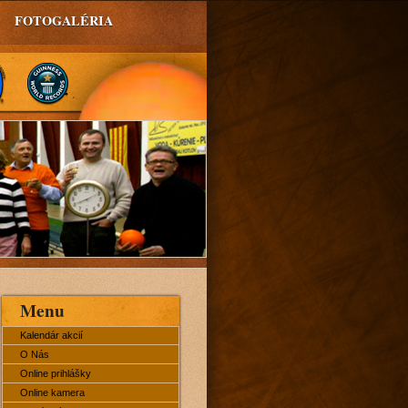
FOTOGALÉRIA
Menu
Kalendár akcií
O Nás
Online prihlášky
Online kamera