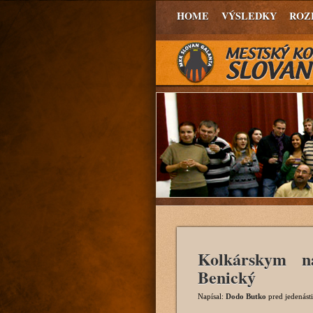
HOME
VÝSLEDKY
ROZ
Kolkárskym n
Benický
Napísal:
Dodo Butko
pred jedenást