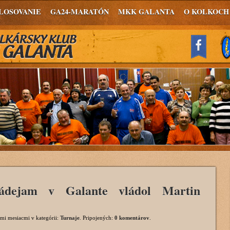
LOSOVANIE
GA24-MARATÓN
MKK GALANTA
O KOLKOCH
ádejam v Galante vládol Martin
imi mesiacmi
v kategórii:
Turnaje
. Pripojených:
0 komentárov
.