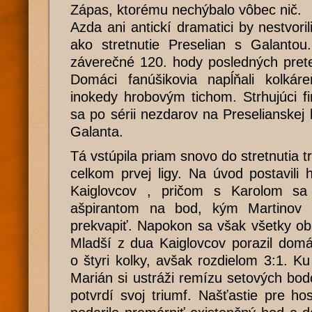
Zápas, ktorému nechýbalo vôbec nič.
Azda ani antickí dramatici by nestvori
ako stretnutie Preselian s Galantou
záverečné 120. hody posledných pret
Domáci fanúšikovia napĺňali kolkár
inokedy hrobovým tichom. Strhujúci fin
sa po sérii nezdarov na Preselianskej 
Galanta.
Tá vstúpila priam snovo do stretnutia t
celkom prvej ligy. Na úvod postavili 
Kaiglovcov , pričom s Karolom sa
ašpirantom na bod, kým Martinov
prekvapiť. Napokon sa však všetky ob
Mladší z dua Kaiglovcov porazil dom
o štyri kolky, avšak rozdielom 3:1. K
Marián si ustráži remízu setových b
potvrdí svoj triumf. Našťastie pre h