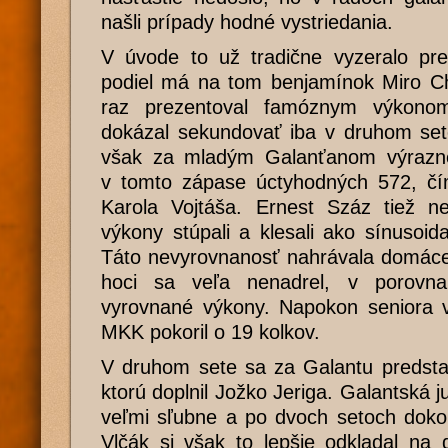
našli prípady hodné vystriedania.
V úvode to už tradične vyzeralo pre
podiel má na tom benjamínok Miro Ch
raz prezentoval famóznym výkono
dokázal sekundovať iba v druhom sete
však za mladým Galanťanom výrazne z
v tomto zápase úctyhodných 572, čím
Karola Vojtáša. Ernest Száz tiež ne
výkony stúpali a klesali ako sínusoid
Táto nevyrovnanosť nahrávala domác
hoci sa veľa nenadrel, v porovn
vyrovnané výkony. Napokon seniora v
MKK pokoril o 19 kolkov.
V druhom sete sa za Galantu predsta
ktorú doplnil Jožko Jeriga. Galantská j
veľmi sľubne a po dvoch setoch doko
Vlčák si však to lepšie odkladal na 