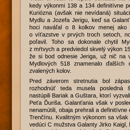
kedy výkonmi 138 a 134 definitívne p
Kuriózna (avšak nie nevídaná) situác
Mydlu a Jozefa Jerigu, keď sa Galanť
hoci naváľal o 8 kolkov menej ako 
o víťazstve v prvých troch setoch, 
poľavil. Toho sa dokonale chytil My
z mŕtvych a predviedol skvelý výkon 15
že si bod odnesie Jeriga, už nič na 
Mydlových 518 znamenalo ďalších
zvalených kolov.
Pred záverom stretnutia bol zápa
rozhodnúť teda musela posledná š
nastúpili Bariak a Guštara, ktorí vyzval
Peťa Ďuriša. Galanťania však v posle
nenamútili, obaja prehrali a definitívne
Trenčínu. Kvalitným výkonom sa však 
vedúci C mužstva Galanty Jirko Kaigl, 