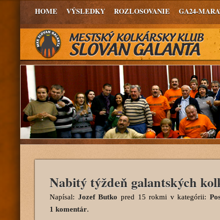
HOME
VÝSLEDKY
ROZLOSOVANIE
GA24-MAR
Nabitý týždeň galantských kol
Napísal:
Jozef Butko
pred 15 rokmi
v kategórii:
Po
1 komentár
.