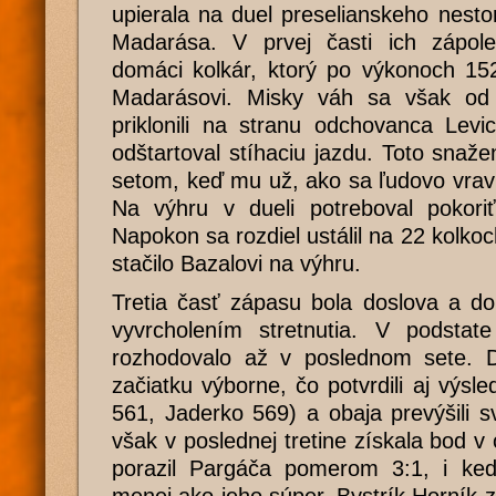
upierala na duel preselianskeho nest
Madarása. V prvej časti ich zápol
domáci kolkár, ktorý po výkonoch 15
Madarásovi. Misky váh sa však od 
priklonili na stranu odchovanca Levi
odštartoval stíhaciu jazdu. Toto snaže
setom, keď mu už, ako sa ľudovo vrav
Na výhru v dueli potreboval pokori
Napokon sa rozdiel ustálil na 22 kolkoc
stačilo Bazalovi na výhru.
Tretia časť zápasu bola doslova a d
vyvrcholením stretnutia. V podsta
rozhodovalo až v poslednom sete. Do
začiatku výborne, čo potvrdili aj vý
561, Jaderko 569) a obaja prevýšili s
však v poslednej tretine získala bod 
porazil Pargáča pomerom 3:1, i ke