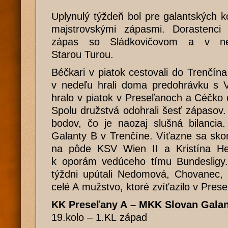
Uplynulý týždeň bol pre galantských k
majstrovskými zápasmi. Dorastenci 
zápas so Sládkovičovom a v ned
Starou Turou.
Béčkari v piatok cestovali do Trenčí
v nedeľu hrali doma predohrávku s V
hralo v piatok v Preseľanoch a Céčko
Spolu družstvá odohrali šesť zápasov. 
bodov, čo je naozaj slušná bilancia.
Galanty B v Trenčíne. Víťazne sa skon
na pôde KSV Wien II a Kristína He
k oporám vedúceho tímu Bundesligy
týždni upútali Nedomová, Chovanec, 
celé A mužstvo, ktoré zvíťazilo v Pres
KK Preseľany A – MKK Slovan Galant
19.kolo – 1.KL západ