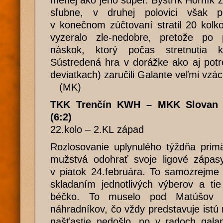
menej ako jeho súper. Bystrík Horník z
sľubne, v druhej polovici však 
v konečnom zúčtovaní stratil 20 kolk
vyzeralo zle-nedobre, pretože po pl
náskok, ktorý počas stretnutia ko
Sústredená hra v dorážke ako aj potr
deviatkach) zaručili Galante veľmi vzá
(MK)
TKK Trenčín KWH – MKK Slovan G
(6:2)
22.kolo – 2.KL západ
Rozlosovanie uplynulého týždňa primä
mužstvá odohrať svoje ligové zápas
v piatok 24.februára. To samozrejme
skladaním jednotlivých výberov a tie
béčko. To muselo pod Matúšov h
náhradníkov, čo vždy predstavuje istú 
našťastie nedošlo, no v radoch gala