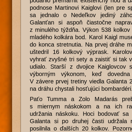
podarilo premárniť existenčný hod a 
podnose Martinovi Kaiglovi (len pre 
sa jednalo o Nedeľkov jediný záho
Galanťan si aspoň čiastočne napravi
z minulého týždňa. Výkon 538 kolkov
mladého kolkára bod. Karol Kaigl muse
do konca stretnutia. Na prvej dráhe
uštedril 16 kolkový výprask. Karolo
vyhrať zvyšné tri sety a zaistiť si tak
udialo. Starší z dvojice Kaiglovcov 
výborným výkonom, keď dovedna 
V závere prvej tretiny viedla Galanta 
na dráhu chystali hosťujúci bombardéri
Paťo Tumma a Zolo Madarás prebra
s miernym náskokom a na ich ra
udržania náskoku. Hoci bodovať sa 
Galanta si po druhej časti udržala 
posilnila o ďalších 20 kolkov. Pozor