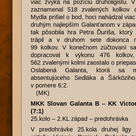
viac zvyká na pozíciu druholigistu. 
zaznamenal 518 zvalených kolkov
Mydla prišiel o bod, hoci nahádzal via
druhým najlepším Galanťanom v zápas
tak pôsobila hra Petra Ďuriša, ktorý
trápil a v druhom sete dokonca n
99 kolkov. V konečnom zúčtovaní sa
dopracoval k výkonu 476 kolkov
562 zvalenými kolmi zaostalo o priepas
Oslabená Galanta, ktorá sa m
absentujúceho Sedláka a Šárköziho
v pomere 6:2.
(MK)
MKK Slovan Galanta B – KK Victor
(7:1)
25.kolo – 2.KL západ – predohrávka
V predohrávke 25.kola druhej ligy p