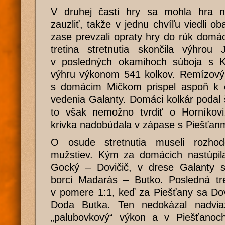
V druhej časti hry sa mohla hra ni
zauzliť, takže v jednu chvíľu viedli o
zase prevzali opraty hry do rúk domá
tretina stretnutia skončila výhrou 
v posledných okamihoch súboja s Ka
výhru výkonom 541 kolkov. Remízový 
s domácim Mičkom prispel aspoň k č
vedenia Galanty. Domáci kolkár podal 
to však nemožno tvrdiť o Horníkovi
krivka nadobúdala v zápase s Piešťanmi
O osude stretnutia museli rozhodo
mužstiev. Kým za domácich nastúpila
Gocký – Dovičič, v drese Galanty sa 
borci Madarás – Butko. Posledná tre
v pomere 1:1, keď za Piešťany sa Dovi
Doda Butka. Ten nedokázal nadvia
„palubovkový“ výkon a v Piešťanoc