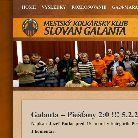
HOME
VÝSLEDKY
ROZLOSOVANIE
GA24-MAR
Galanta – Piešťany 2:0 !!! 5.2.
Napísal:
Jozef Butko
pred 15 rokmi
v kategórii:
Po
1 komentár
.