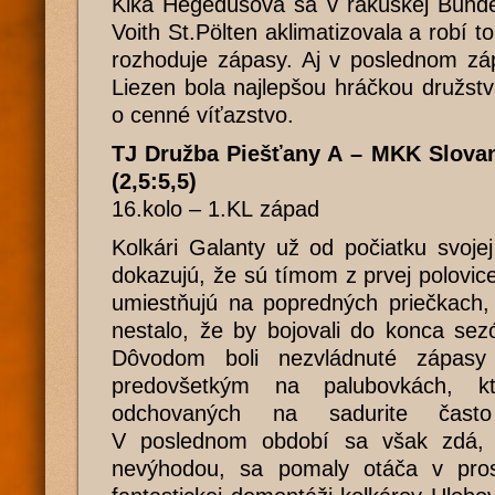
Kika Hegedüšová sa v rakúskej Bunde
Voith St.Pölten aklimatizovala a robí t
rozhoduje zápasy. Aj v poslednom zá
Liezen bola najlepšou hráčkou družstva
o cenné víťazstvo.
TJ Družba Piešťany A – MKK Slovan
(2,5:5,5)
16.kolo – 1.KL západ
Kolkári Galanty už od počiatku svojej 
dokazujú, že sú tímom z prvej polovice
umiestňujú na popredných priečkach,
nestalo, že by bojovali do konca sez
Dôvodom boli nezvládnuté zápas
predovšetkým na palubovkách, k
odchovaných na sadurite čast
V poslednom období sa však zdá, 
nevýhodou, sa pomaly otáča v pro