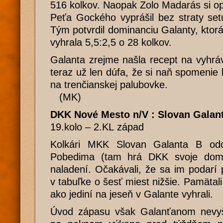
516 kolkov. Naopak Zolo Madarás si opr
Peťa Gockého vyprášil bez straty se
Tým potvrdil dominanciu Galanty, kto
vyhrala 5,5:2,5 o 28 kolkov.
Galanta zrejme našla recept na vyhrá
teraz už len dúfa, že si naň spomenie
na trenčianskej palubovke.
(MK)
DKK Nové Mesto n/V : Slovan Galant
19.kolo – 2.KL západ
Kolkári MKK Slovan Galanta B od
Pobedima (tam hrá DKK svoje domá
naladení. Očakávali, že sa im podarí p
v tabuľke o šesť miest nižšie. Pamätali
ako jediní na jeseň v Galante vyhrali.
Úvod zápasu však Galanťanom nevyš