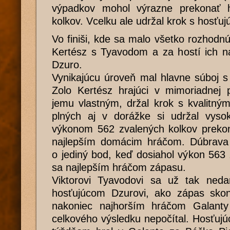
výpadkov mohol výrazne prekonať h
kolkov. Vcelku ale udržal krok s hosťu
Vo finiši, kde sa malo všetko rozhodnú
Kertész s Tyavodom a za hostí ich na
Dzuro.
Vynikajúcu úroveň mal hlavne súboj 
Zolo Kertész hrajúci v mimoriadnej
jemu vlastným, držal krok s kvalitný
plných aj v dorážke si udržal vys
výkonom 562 zvalených kolkov prekon
najlepším domácim hráčom. Dúbrava 
o jediný bod, keď dosiahol výkon 563 
sa najlepším hráčom zápasu.
Viktorovi Tyavodovi sa už tak nedar
hosťujúcom Dzurovi, ako zápas skon
nakoniec najhorším hráčom Galant
celkového výsledku nepočítal. Hosťujúc