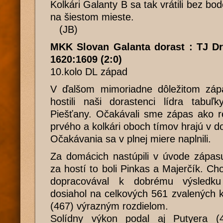
Kolkári Galanty B sa tak vrátili bez bo
na šiestom mieste.
(JB)
MKK Slovan Galanta dorast : TJ Dr
1620:1609 (2:0)
10.kolo DL západ
V ďalšom mimoriadne dôležitom zápa
hostili naši dorastenci lídra tabuľ
Piešťany. Očakávali sme zápas ako r
prvého a kolkári oboch tímov hrajú v d
Očakávania sa v plnej miere naplnili.
Za domácich nastúpili v úvode zápas
za hostí to boli Pinkas a Majerčík. Ch
dopracovával k dobrému výsledk
dosiahol na celkových 561 zvalených k
(467) výrazným rozdielom.
Solídny výkon podal aj Putyera (