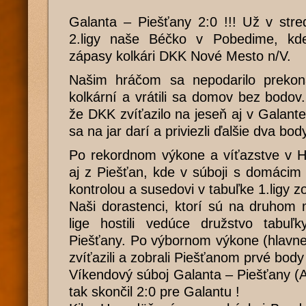
Galanta – Piešťany 2:0 !!! Už v stre
2.ligy naše Béčko v Pobedime, kd
zápasy kolkári DKK Nové Mesto n/V.
Našim hráčom sa nepodarilo prekonať
kolkární a vrátili sa domov bez bodov.
že DKK zvíťazilo na jeseň aj v Galan
sa na jar darí a priviezli ďalšie dva bod
Po rekordnom výkone a víťazstve v Hlo
aj z Piešťan, kde v súboji s domáci
kontrolou a susedovi v tabuľke 1.ligy z
Naši dorastenci, ktorí sú na druhom 
lige hostili vedúce družstvo tabuľ
Piešťany. Po výbornom výkone (hlavn
zvíťazili a zobrali Piešťanom prvé body
Víkendový súboj Galanta – Piešťany (A
tak skončil 2:0 pre Galantu !