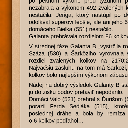
po peknom výkone pred týždňom pr
nezabrala a výkonom 492 zvalených k
nestačila. Jeriga, ktorý nastúpil po 
odolával súperovi lepšie, ale ani jeho
domáceho Bielka (551) nestačilo.
Galanta prehrávala rozdielom 86 kolko
V strednej fáze Galanta B „vystrčila r
Száza (530) a Šarköziho vyrovnala s
rozdiel zvalených kolkov na 2170
Najväčšiu zásluhu na tom má Šarközi,
kolkov bolo najlepším výkonom zápasu
Nádej na dobrý výsledok Galanty B stál
ju do zisku bodov pretaviť nepodarilo.
Domáci Valo (521) prehral s Ďurišom (5
porazil Ferda Sedláka (515), ktor
poslednej dráhe a bola by remíza.
o 6 kolkov podľahol…