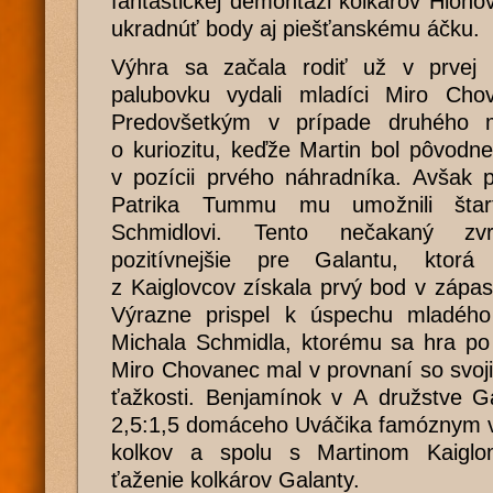
fantastickej demontáži kolkárov Hloho
ukradnúť body aj piešťanskému áčku.
Výhra sa začala rodiť už v prvej 
palubovku vydali mladíci Miro Cho
Predovšetkým v prípade druhého 
o kuriozitu, keďže Martin bol pôvod
v pozícii prvého náhradníka. Avšak p
Patrika Tummu mu umožnili štart
Schmidlovi. Tento nečakaný zv
pozitívnejšie pre Galantu, ktor
z Kaiglovcov získala prvý bod v zápa
Výrazne prispel k úspechu mladého
Michala Schmidla, ktorému sa hra po 
Miro Chovanec mal v provnaní so svo
ťažkosti. Benjamínok v A družstve G
2,5:1,5 domáceho Uváčika famóznym 
kolkov a spolu s Martinom Kaiglom
ťaženie kolkárov Galanty.