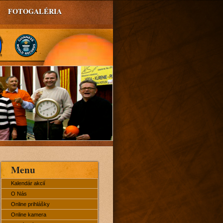
FOTOGALÉRIA
Menu
Kalendár akcií
O Nás
Online prihlášky
Online kamera