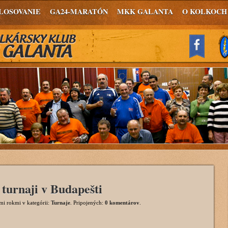
LOSOVANIE
GA24-MARATÓN
MKK GALANTA
O KOLKOCH
 turnaji v Budapešti
imi rokmi
v kategórii:
Turnaje
. Pripojených:
0 komentárov
.