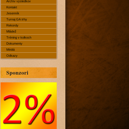
Archív výsledkov
Kontakt
Jesenník
Turnaj GA trhy
Rekordy
Mládež
Tréning v kolkoch
Dokumenty
Médiá
Odkazy
Sponzori