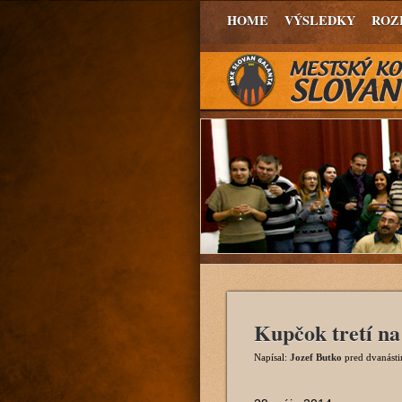
HOME
VÝSLEDKY
ROZ
Kupčok tretí na
Napísal:
Jozef Butko
pred dvanást