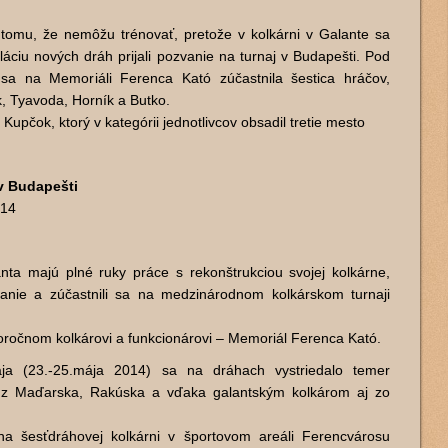
k tomu, že nemôžu trénovať, pretože v kolkárni v Galante sa
aláciu nových dráh prijali pozvanie na turnaj v Budapešti. Pod
 sa na Memoriáli Ferenca Kató zúčastnila šestica hráčov,
 Tyavoda, Horník a Butko.
upčok, ktorý v kategórii jednotlivcov obsadil tretie mesto
v Budapešti
014
ta majú plné ruky práce s rekonštrukciou svojej kolkárne,
vanie a zúčastnili sa na medzinárodnom kolkárskom turnaji
oročnom kolkárovi a funkcionárovi – Memoriál Ferenca Kató.
aja (23.-25.mája 2014) sa na dráhach vystriedalo temer
k z Maďarska, Rakúska a vďaka galantským kolkárom aj zo
na šesťdráhovej kolkárni v športovom areáli Ferencvárosu