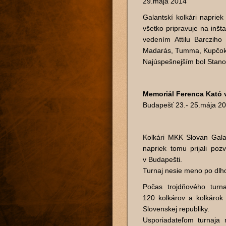
29.mája 2014
Galantskí kolkári naprie
všetko pripravuje na inšt
vedením Attilu Barcziho
Madarás, Tumma, Kupčok,
Najúspešnejším bol Stano K
Memoriál Ferenca Kató 
Budapešť 23.- 25.mája 2
Kolkári MKK Slovan Galan
napriek tomu prijali poz
v Budapešti.
Turnaj nesie meno po dlh
Počas trojdňového turn
120 kolkárov a kolkáro
Slovenskej republiky.
Usporiadateľom turnaja 