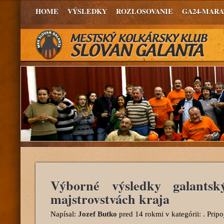
HOME
VÝSLEDKY
ROZLOSOVANIE
GA24-MAR
Výborné výsledky galantsk
majstrovstvách kraja
Napísal:
Jozef Butko
pred 14 rokmi
v kategórii: . Prip