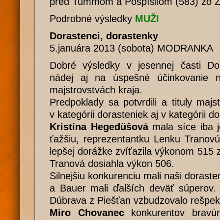
pred Tummom a Pospíšilom (583) zo Zl
Podrobné výsledky
MUŽI
Dorastenci, dorastenky
5.januára 2013 (sobota) MODRANKA
Dobré výsledky v jesennej časti Dor
nádej aj na úspešné účinkovanie n
majstrovstvách kraja.
Predpoklady sa potvrdili a tituly majs
v kategórii dorasteniek aj v kategórii d
Kristína Hegedüšová
mala síce iba j
ťažšiu, reprezentantku Lenku Tranovú
lepšej dorážke zvíťazila výkonom 515 
Tranová dosiahla výkon 506.
Silnejšiu konkurenciu mali naši dorast
a Bauer mali ďalších deväť súperov.
Dúbrava z Piešťan vzbudzovalo rešpek
Miro Chovanec
konkurentov bravúr