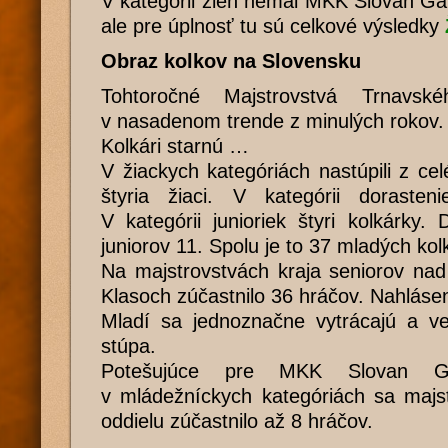
V kategórii žien nemal MKK Slovan Ga
ale pre úplnosť tu sú celkové výsledky
Obraz kolkov na Slovensku
Tohtoročné Majstrovstvá Trnavské
v nasadenom trende z minulých rokov.
Kolkári starnú …
V žiackych kategóriách nastúpili z cel
štyria žiaci. V kategórii dorasten
V kategórii junioriek štyri kolkárky
juniorov 11. Spolu je to 37 mladých kol
Na majstrovstvách kraja seniorov nad
Klasoch zúčastnilo 36 hráčov. Nahláse
Mladí sa jednoznačne vytrácajú a ve
stúpa.
Potešujúce pre MKK Slovan Ga
v mládežníckych kategóriách sa majst
oddielu zúčastnilo až 8 hráčov.