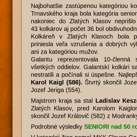
Najbohatšie zastúpenou kategóriou ko
Trnavského kraja bola kategória senio
nakoniec do Zlatých Klasov neprišlo
43 kolkárov aj počet 36 bol obdivuhodn
Kolkáreň v Zlatých Klasoch bola p
priniesla veľa vzrušenia a dobrých vý
ani za kategóriou mužov.
Galantu reprezentovala 10-členná 
všetkých oddielov. Galantskí kolkári sa
nestratili a počínali si úspešne. Najlep
Karol Kaigl (586).
Štvrtý skončil Joze
Jozef Jeriga (554).
Majstrom kraja sa stal
Ladislav Kesz
Zlatých Klasov, pred Karolom Kaigl
skončil Jozef Královič (582) z Modrank
Podrobné výsledky
SENIORI nad 50 r