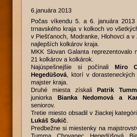
6.januára 2013
Počas víkendu 5. a 6. januára 2013 
trnavského kraja v kolkoch vo všetkýc
v Piešťanoch, Modranke, Hlohovci a v Z
najlepších kolkárov kraja.
MKK Slovan Galanta reprezentovalo n
21 kolkárov a kolkárok.
Najúspešnejšie si počínali
Miro C
Hegedüšová
, ktorí v dorasteneckých k
majster kraja.
Druhé miesta získali
Patrik Tumm
juniorka
Bianka Nedomová
a
Ka
seniorov.
Tretie miesto obsadil v žiackej kategór
Lukáš Sukič
Predbežne si miestenky na majstrovst
Tumma, Chovanec, Hegedüšová, Bi