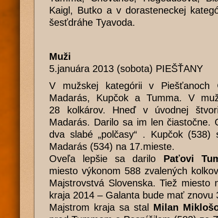
Kaigl, Butko a v dorasteneckej kateg
šesťdráhe Tyavoda.
Muži
5.januára 2013 (sobota) PIEŠŤANY
V mužskej kategórii v Piešťanoch G
Madarás, Kupčok a Tumma. V mužske
28 kolkárov. Hneď v úvodnej štvori
Madarás. Darilo sa im len čiastočne.
dva slabé „polčasy“ . Kupčok (538) 
Madarás (534) na 17.mieste.
Oveľa lepšie sa darilo
Paťovi Tu
miesto výkonom 588 zvalených kolkov
Majstrovstvá Slovenska. Tiež miesto 
kraja 2014 – Galanta bude mať znovu 
Majstrom kraja sa stal
Milan Miklošo