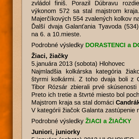
zvládol finiš. Porazil Dúbravu rozdi
výkonom 572 sa stal majstrom kraja
Majerčíkových 554 zvalených kolkov n
Ďalší dvaja Galanťania Tyavoda (534)
na 6. a 10.mieste.
Podrobné výsledky
DORASTENCI a 
Žiaci, žiačky
5.januára 2013 (sobota) Hlohovec
Najmladšia kolkárska kategória žiak
štyrmi kolkármi. Z toho dvaja boli z
Tibor Rózsár zbierali prvé skúsenost
Preto ich tretie a štvrté miesto bol poc
Majstrom kraja sa stal domáci
Candrá
V kategórii žiačok Galanta zastúpenie
Podrobné výsledky
ŽIACI a ŽIAČKY
Juniori, juniorky