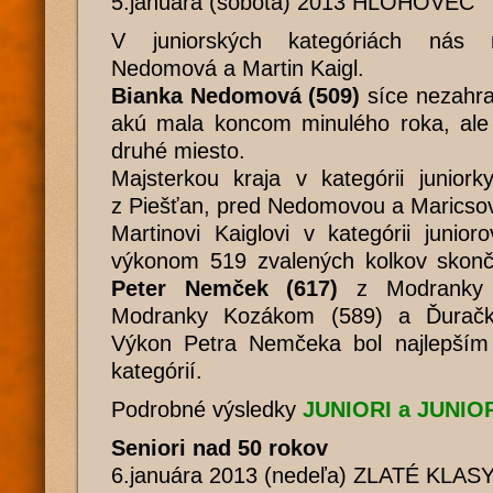
5.januára (sobota) 2013 HLOHOVEC
V juniorských kategóriách nás r
Nedomová a Martin Kaigl.
Bianka Nedomová (509)
síce nezahral
akú mala koncom minulého roka, ale s
druhé miesto.
Majsterkou kraja v kategórii junior
z Piešťan, pred Nedomovou a Maricsov
Martinovi Kaiglovi v kategórii junio
výkonom 519 zvalených kolkov skončil
Peter Nemček (617)
z Modranky 
Modranky Kozákom (589) a Ďuračk
Výkon Petra Nemčeka bol najlepším
kategórií.
Podrobné výsledky
JUNIORI a JUNIO
Seniori nad 50 rokov
6.januára 2013 (nedeľa) ZLATÉ KLAS