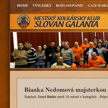
HOME
VÝSLEDKY
ROZLOSOVANIE
GA24-MAR
Bianka Nedomová majsterkou 
Napísal:
Jozef Butko
pred 14 rokmi
v kategórii: . Prip