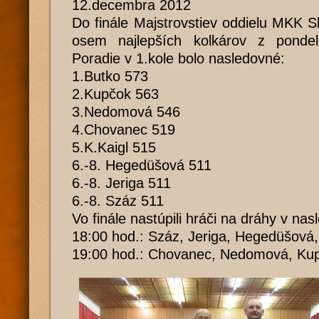
12.decembra 2012
Do finále Majstrovstiev oddielu MKK S
osem najlepších kolkárov z pondel
Poradie v 1.kole bolo nasledovné:
1.Butko 573
2.Kupčok 563
3.Nedomová 546
4.Chovanec 519
5.K.Kaigl 515
6.-8. Hegedüšová 511
6.-8. Jeriga 511
6.-8. Száz 511
Vo finále nastúpili hráči na dráhy v na
18:00 hod.: Száz, Jeriga, Hegedüšová,
19:00 hod.: Chovanec, Nedomová, Kup