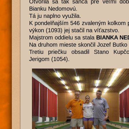
Otvorila sa tak šanca pre veľmi dob
Bianku Nedomovú.
Tá ju naplno využila.
K pondelňajším 546 zvaleným kolkom pr
výkon (1093) jej stačil na víťazstvo.
Majstrom oddielu sa stala
BIANKA N
Na druhom mieste skončil Jozef Butko 
Tretiu priečku obsadil Stano Kupč
Jerigom (1054).