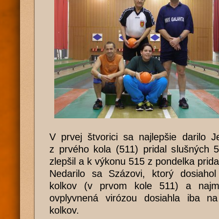
V prvej štvorici sa najlepšie darilo J
z prvého kola (511) pridal slušných 5
zlepšil a k výkonu 515 z pondelka prida
Nedarilo sa Százovi, ktorý dosiaho
kolkov (v prvom kole 511) a najm
ovplyvnená virózou dosiahla iba n
kolkov.