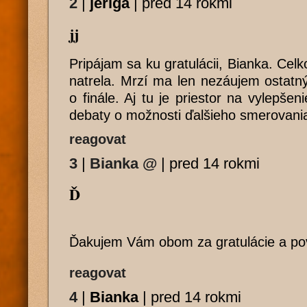
2
|
jeriga
|
pred 14 rokmi
jj
Pripájam sa ku gratulácii, Bianka. Cel
natrela. Mrzí ma len nezáujem ostatn
o finále. Aj tu je priestor na vylepše
debaty o možnosti ďalšieho smerovani
reagovat
3
|
Bianka
@
|
pred 14 rokmi
Ď
Ďakujem Vám obom za gratulácie a p
reagovat
4
|
Bianka
|
pred 14 rokmi