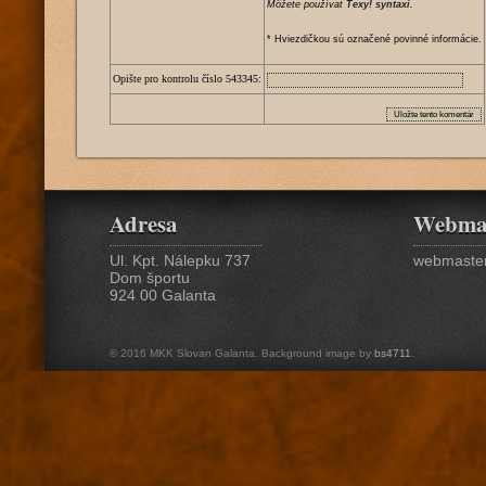
Môžete používat
Texy! syntaxi
.
* Hviezdičkou sú označené povinné informácie.
Opište pro kontrolu číslo
5
4
3
3
4
5
:
Adresa
Webma
Ul. Kpt. Nálepku 737
webmaster
Dom športu
924 00 Galanta
© 2016 MKK Slovan Galanta. Background image by
bs4711
.