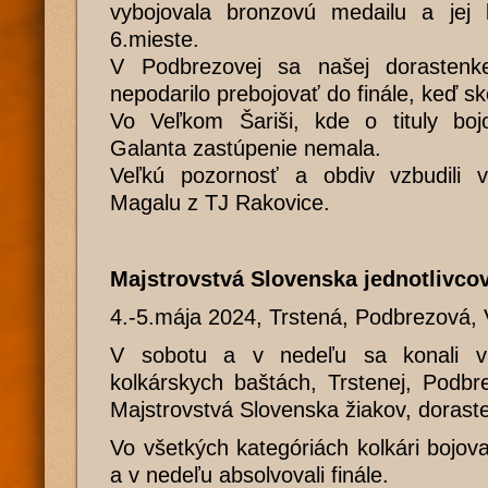
vybojovala bronzovú medailu a jej b
6.mieste.
V Podbrezovej sa našej dorastenke
nepodarilo prebojovať do finále, keď s
Vo Veľkom Šariši, kde o tituly bojov
Galanta zastúpenie nemala.
Veľkú pozornosť a obdiv vzbudili 
Magalu z TJ Rakovice.
Majstrovstvá Slovenska jednotlivco
4.-5.mája 2024, Trstená, Podbrezová, 
V sobotu a v nedeľu sa konali v
kolkárskych baštách, Trstenej, Podbr
Majstrovstvá Slovenska žiakov, doraste
Vo všetkých kategóriách kolkári bojovali
a v nedeľu absolvovali finále.