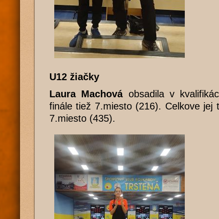
U12 žiačky
Laura Machová
obsadila v kvalifiká
finále tiež 7.miesto (216). Celkove jej 
7.miesto (435).