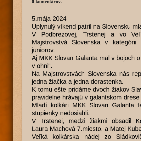
0 komentárov
.
5.mája 2024
Uplynulý víkend patril na Slovensku m
V Podbrezovej, Trstenej a vo Veľ
Majstrovstvá Slovenska v kategórii 
juniorov.
Aj MKK Slovan Galanta mal v bojoch o 
v ohni“.
Na Majstrovstvách Slovenska nás repr
jedna žiačka a jedna dorastenka.
K tomu ešte pridáme dvoch žiakov Slav
pravidelne hrávajú v galantskom drese 
Mladí kolkári MKK Slovan Galanta t
stupienky nedosiahli.
V Trstenej, medzi žiakmi obsadil K
Laura Machová 7.miesto, a Matej Kuba
Veľká kolkárska nádej zo Sládkovi