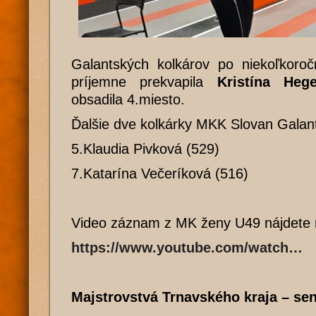
Galantských kolkárov po niekoľkoroč
príjemne prekvapila
Kristína Heg
obsadila 4.miesto.
Ďalšie dve kolkárky MKK Slovan Galant
5.Klaudia Pivková (529)
7.Katarína Večeríková (516)
Video záznam z MK ženy U49 nájdete 
https://www.youtube.com/watch…
Majstrovstvá Trnavského kraja – sen