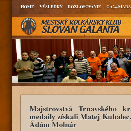
HOME
VÝSLEDKY
ROZLOSOVANIE
GA24-MAR
Majstrovstvá Trnavského k
medaily získali Matej Kubale
Ádám Molnár