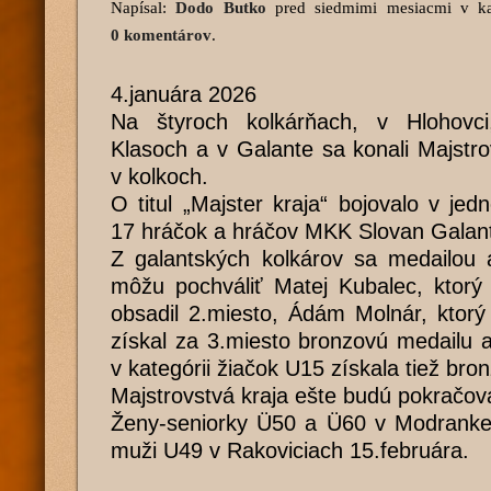
Napísal:
Dodo Butko
pred siedmimi mesiacmi
v ka
0 komentárov
.
4.januára 2026
Na štyroch kolkárňach, v Hlohovci
Klasoch a v Galante sa konali Majstr
v kolkoch.
O titul „Majster kraja“ bojovalo v jed
17 hráčok a hráčov MKK Slovan Galan
Z galantských kolkárov sa medailo
môžu pochváliť Matej Kubalec, ktorý 
obsadil 2.miesto, Ádám Molnár, ktorý
získal za 3.miesto bronzovú medailu 
v kategórii žiačok U15 získala tiež bron
Majstrovstvá kraja ešte budú pokračov
Ženy-seniorky Ü50 a Ü60 v Modranke 
muži U49 v Rakoviciach 15.februára.