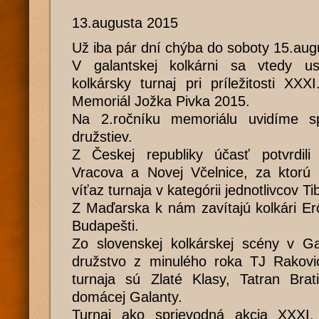
13.augusta 2015
Už iba pár dní chýba do soboty 15.aug
V galantskej kolkárni sa vtedy us
kolkársky turnaj pri príležitosti XX
Memoriál Jožka Pivka 2015.
Na 2.ročníku memoriálu uvidíme sp
družstiev.
Z Českej republiky účasť potvrdili
Vracova a Novej Včelnice, za ktorú 
víťaz turnaja v kategórii jednotlivcov Ti
Z Maďarska k nám zavítajú kolkári E
Budapešti.
Zo slovenskej kolkárskej scény v Ga
družstvo z minulého roka TJ Rakovic
turnaja sú Zlaté Klasy, Tatran Brat
domácej Galanty.
Turnaj ako sprievodná akcia XXXI.