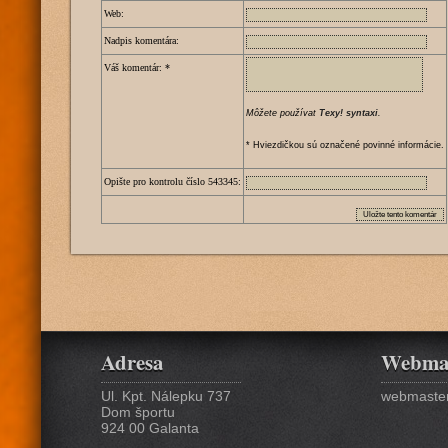
Web:
Nadpis komentára:
Váš komentár:
*
Môžete používat
Texy! syntaxi
.
* Hviezdičkou sú označené povinné informácie.
Opište pro kontrolu číslo
5
4
3
3
4
5
:
Adresa
Webma
Ul. Kpt. Nálepku 737
webmaster
Dom športu
924 00 Galanta