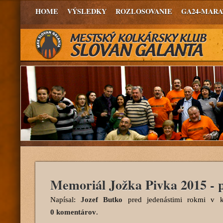
HOME
VÝSLEDKY
ROZLOSOVANIE
GA24-MAR
Memoriál Jožka Pivka 2015 - 
Napísal:
Jozef Butko
pred jedenástimi rokmi
v ka
0 komentárov
.