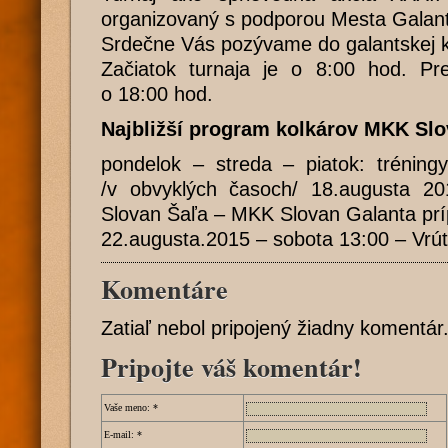
organizovaný s podporou Mesta Galan
Srdečne Vás pozývame do galantskej k
Začiatok turnaja je o 8:00 hod. Pr
o 18:00 hod.
Najbližší program kolkárov MKK Slo
pondelok – streda – piatok: trénin
/v obvyklých časoch/ 18.augusta 2
Slovan Šaľa – MKK Slovan Galanta pr
22.augusta.2015 – sobota 13:00 – Vrút
Komentáre
Zatiaľ nebol pripojený žiadny komentár
Pripojte váš komentár!
Vaše meno:
*
E-mail:
*