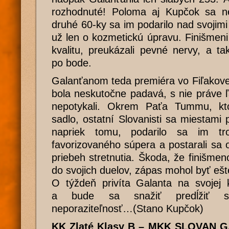
rozhodnuté! Poloma aj Kupčok sa nes
druhé 60-ky sa im podarilo nad svojimi
už len o kozmetickú úpravu. Finišmeni 
kvalitu, preukázali pevné nervy, a ta
po bode.
Galanťanom teda premiéra vo Fiľakove
bola neskutočne padavá, s nie práve 
nepotykali. Okrem Paťa Tummu, kt
sadlo, ostatní Slovanisti sa miestami p
napriek tomu, podarilo sa im tro
favorizovaného súpera a postarali sa
priebeh stretnutia. Škoda, že finišmen
do svojich duelov, zápas mohol byť ešt
O týždeň privíta Galanta na svojej 
a bude sa snažiť predĺžiť s
neporaziteľnosť…(Stano Kupčok)
KK Zlaté Klasy B – MKK SLOVAN G