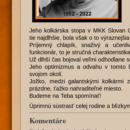
Jeho kolkárska stopa v MKK Slovan G
tie najdlhšie, bola však o to výraznejšia
Príjemný chlapík, snaživý a učenli
funkcionár, to je stručná charakteristik
Už dlhší čas bojoval veľmi odhodlane 
Jeho optimizmus a odvahu v tomto bo
svojom okolí.
Jožko, medzi galantskými kolkármi 
prázdne, ťažko nahraditeľné miesto.
Budeme na Teba spomínať!
Úprimnú sústrasť celej rodine a blízky
Komentáre