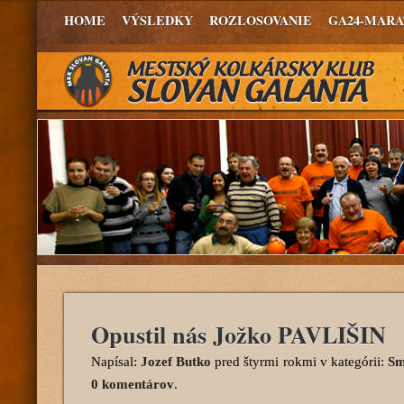
HOME
VÝSLEDKY
ROZLOSOVANIE
GA24-MAR
Opustil nás Jožko PAVLIŠIN
Napísal:
Jozef Butko
pred štyrmi rokmi
v kategórii:
Sm
0 komentárov
.