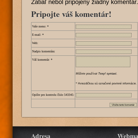
Zatiaľ nebol pripojený žiadny komentár
Pripojte váš komentár!
Vaše meno:
*
E-mail:
*
Web:
Nadpis komentára:
Váš komentár:
*
Môžete používat
Texy! syntaxi
.
* Hviezdičkou sú označené povinné informácie.
Opište pro kontrolu číslo
5
4
3
3
4
5
:
Adresa
Webma