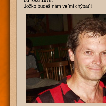
od roku 1978.
Jožko budeš nám veľmi chýbať !