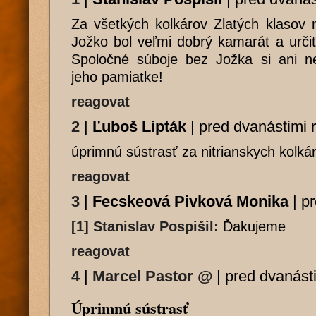
Za všetkých kolkárov Zlatých klasov 
Jožko bol veľmi dobrý kamarát a urči
Spoločné súboje bez Jožka si ani ne
jeho pamiatke!
reagovat
2
|
Ľuboš Lipták
|
pred dvanástimi 
úprimnú sústrasť za nitrianskych kolká
reagovat
3
|
Fecskeová Pivková Monika
|
pr
[1] Stanislav Pospišil:
Ďakujeme
reagovat
4
|
Marcel Pastor
@
|
pred dvanást
Úprimnú sústrasť