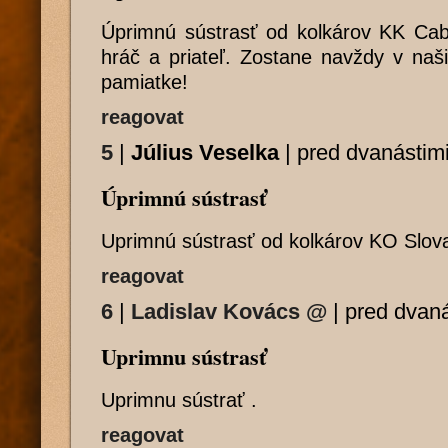
Úprimnú sústrasť od kolkárov KK Caba
hráč a priateľ. Zostane navždy v naš
pamiatke!
reagovat
5
|
Július Veselka
|
pred dvanástim
Úprimnú sústrasť
Uprimnú sústrasť od kolkárov KO Slov
reagovat
6
|
Ladislav Kovács
@
|
pred dvaná
Uprimnu sústrasť
Uprimnu sústrať .
reagovat