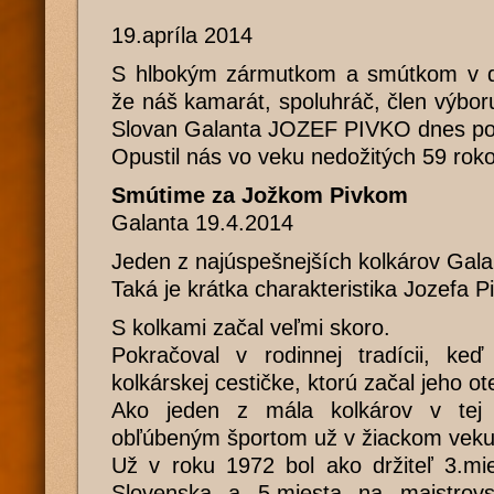
19.apríla 2014
S hlbokým zármutkom a smútkom v 
že náš kamarát, spoluhráč, člen výbo
Slovan Galanta JOZEF PIVKO dnes pod
Opustil nás vo veku nedožitých 59 roko
Smútime za Jožkom Pivkom
Galanta 19.4.2014
Jeden z najúspešnejších kolkárov Gala
Taká je krátka charakteristika Jozefa P
S kolkami začal veľmi skoro.
Pokračoval v rodinnej tradícii, keď
kolkárskej cestičke, ktorú začal jeho ot
Ako jeden z mála kolkárov v tej
obľúbeným športom už v žiackom veku
Už v roku 1972 bol ako držiteľ 3.mi
Slovenska a 5.miesta na majstrovs