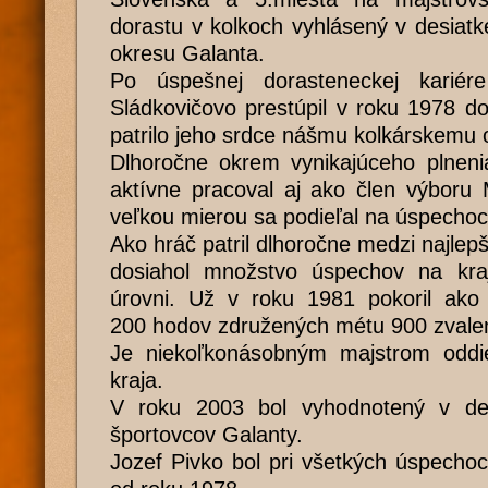
dorastu v kolkoch vyhlásený v desiatk
okresu Galanta.
Po úspešnej dorasteneckej karié
Sládkovičovo prestúpil v roku 1978 d
patrilo jeho srdce nášmu kolkárskemu 
Dlhoročne okrem vynikajúceho plneni
aktívne pracoval aj ako člen výboru
veľkou mierou sa podieľal na úspechoc
Ako hráč patril dlhoročne medzi najlep
dosiahol množstvo úspechov na krajs
úrovni. Už v roku 1981 pokoril ako
200 hodov združených métu 900 zvalen
Je niekoľkonásobným majstrom oddie
kraja.
V roku 2003 bol vyhodnotený v des
športovcov Galanty.
Jozef Pivko bol pri všetkých úspech