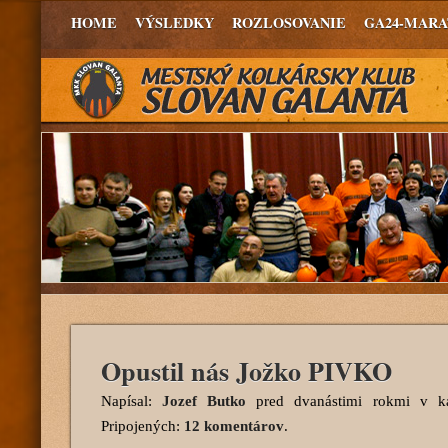
HOME
VÝSLEDKY
ROZLOSOVANIE
GA24-MAR
Opustil nás Jožko PIVKO
Napísal:
Jozef Butko
pred dvanástimi rokmi
v ka
Pripojených:
12 komentárov
.