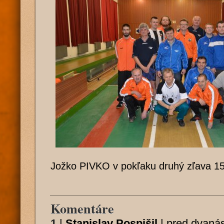
Jožko PIVKO v pokľaku druhý zľava 1
Komentáre
1
|
Stanislav Pospišil
|
pred dvanás