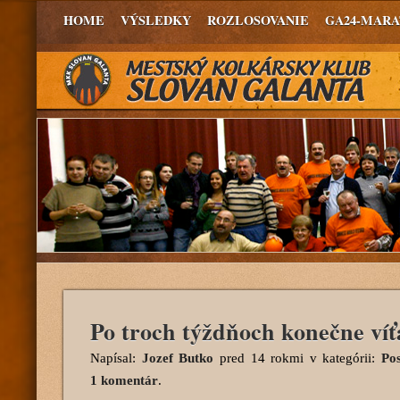
HOME
VÝSLEDKY
ROZLOSOVANIE
GA24-MAR
Po troch týždňoch konečne víť
Napísal:
Jozef Butko
pred 14 rokmi
v kategórii:
Po
1 komentár
.