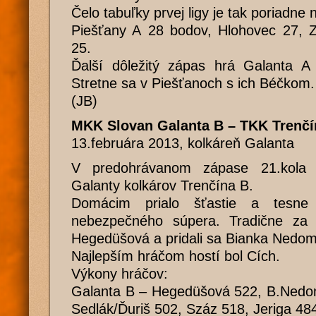
Čelo tabuľky prvej ligy je tak poriadne
Piešťany A 28 bodov, Hlohovec 27, Z
25.
Ďalší dôležitý zápas hrá Galanta A 
Stretne sa v Piešťanoch s ich Béčkom.
(JB)
MKK Slovan Galanta B – TKK Trenčín
13.februára 2013, kolkáreň Galanta
V predohrávanom zápase 21.kola 2.
Galanty kolkárov Trenčína B.
Domácim prialo šťastie a tesne
nebezpečného súpera. Tradične za 
Hegedüšová a pridali sa Bianka Nedom
Najlepším hráčom hostí bol Cích.
Výkony hráčov:
Galanta B – Hegedüšová 522, B.Nedom
Sedlák/Ďuriš 502, Száz 518, Jeriga 48