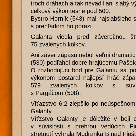
troch dráhach a tak nevadil ani slabý vý
celkový výkon tesne pod 500.
Bystro Horník (543) mal najslabšieho 
s prehľadom ho porazil.
Galanta viedla pred záverečnou št
75 zvalených kolkov.
Ani záver zápasu nebol veľmi dramati
(530) podľahol dobre hrajúcemu Pašeko
O rozhodujúci bod pre Galantu sa p
výkonom postaral najlepší hráč zá
579 zvalených kolkov si suve
s Pargáčom (508).
Víťazstvo 6:2 zlepšilo po neúspešno
Galanty.
Víťzstvo Galanty je dôležité v boji 
v súvislosti s prehrou vedúcich P
stretnutí vyhrala Modranka B nad Pieš