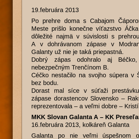
19.februára 2013
Po prehre doma s Cabajom Čápor
Meste prišlo konečne víťazstvo Áčka
dôležité najmä v súvislosti s prehro
A v dohrávanom zápase v Modrank
Galanty už nie je taká priepastná.
Dobrý zápas odohralo aj Béčko, 
nebezpečným Trenčínom B.
Céčko nestačilo na svojho súpera v Š
bez bodu.
Dorast mal síce v súťaži prestávk
zápase dorastencov Slovensko – Rak
reprezentovala – a veľmi dobre – Kris
MKK Slovan Galanta A – KK Preseľan
16.februára 2013, kolkáreň Galanta
Galanta po nie veľmi úspešnom o