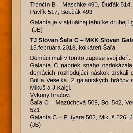
Trenčín B – Maschke 490, Ďuďák 514, 
Pavlík 517, Bebčák 493
Galanta je v aktuálnej tabuľke druhej li
(JB)
TJ Slovan Šaľa C – MKK Slovan Gal
15.februára 2013, kolkáreň Šaľa
Domáci mali v tomto zápase svoj deň.
Galanta C napriek snahe nedokázala 
domácich rozhodujúci náskok získali
Bol a Veselka. Z galantských hráčov o
Mikuš a J.Kaigl.
Výkony hráčov:
Šaľa C – Mazúchová 508, Bol 542, Ve
521
Galanta C – Putyera 502, Mikuš 526, J
(JB)