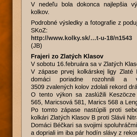
V nedeľu bola dokonca najlepšia v
kolkov.
Podrobné výsledky a fotografie z poduj
SKoZ:
http://www.kolky.sk/…t-u-18/n1543
(JB)
Frajeri zo Zlatých Klasov
V sobotu 16.februára sa v Zlatých Klas
V zápase prvej kolkárskej ligy Zlat
domáci poriadne rozohnili a v
3509 zvalených kolov zdolali rekord dr
O tento výkon sa zaslúžili Keszöcze
565, Maricsová 581, Marics 568 a Leng
Po tomto zápase nastúpili proti sebe
kolkári Zlatých Klasov B proti Slávii Nitr
Domáci Béčkari sa svojimi spoluhráčmi
a dopriali im iba pár hodín slávy z reko