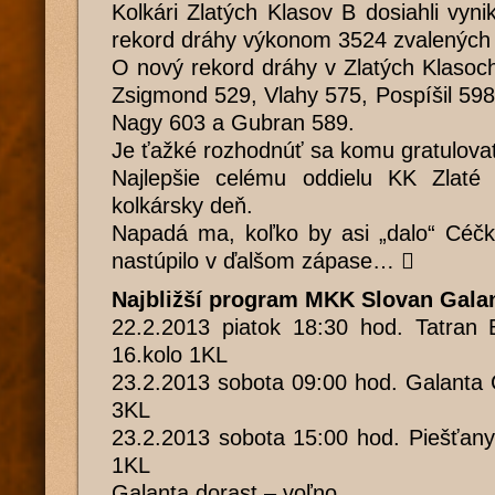
Kolkári Zlatých Klasov B dosiahli vyn
rekord dráhy výkonom 3524 zvalených 
O nový rekord dráhy v Zlatých Klasoch 
Zsigmond 529, Vlahy 575, Pospíšil 59
Nagy 603 a Gubran 589.
Je ťažké rozhodnúť sa komu gratulova
Najlepšie celému oddielu KK Zlaté 
kolkársky deň.
Napadá ma, koľko by asi „dalo“ Céčk
nastúpilo v ďalšom zápase… 
Najbližší program MKK Slovan Gala
22.2.2013 piatok 18:30 hod. Tatran 
16.kolo 1KL
23.2.2013 sobota 09:00 hod. Galanta 
3KL
23.2.2013 sobota 15:00 hod. Piešťany
1KL
Galanta dorast – voľno