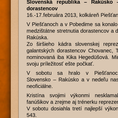
Slovenská republika – Rakúsko 
dorastencov
16.-17.februára 2013, kolkáreň Piešťa
V Piešťanoch a v Pobedime sa konalo
medzištátne stretnutia dorastencov a 
Rakúska.
Zo širšieho kádra slovenskej reprez
galantských dorastencov Chovanec,
nominovaná iba Kika Hegedüšová. Mir
svoju príležitosť ešte počkať.
V sobotu sa hralo v Piešťanoch 
Slovensko – Rakúsko a v nedeľu nastú
neoficiálne.
Kristína svojimi výkonmi nesklama
fanúšikov a zrejme aj trénerku repreze
V sobotu dosiahla tretí najlepší výko
543.