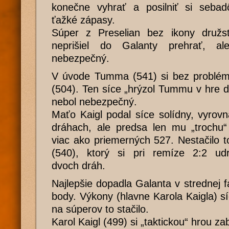
konečne vyhrať a posilniť si sebad
ťažké zápasy.
Súper z Preselian bez ikony družs
neprišiel do Galanty prehrať, a
nebezpečný.
V úvode Tumma (541) si bez problém
(504). Ten síce „hrýzol Tummu v hre d
nebol nebezpečný.
Maťo Kaigl podal síce solídny, vyrov
dráhach, ale predsa len mu „trochu“
viac ako priemerných 527. Nestačilo 
(540), ktorý si pri remíze 2:2 ud
dvoch dráh.
Najlepšie dopadla Galanta v strednej f
body. Výkony (hlavne Karola Kaigla) sí
na súperov to stačilo.
Karol Kaigl (499) si „taktickou“ hrou za