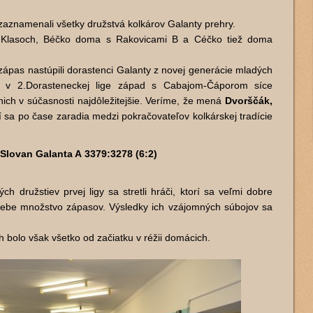
zaznamenali všetky družstvá kolkárov Galanty prehry.
h Klasoch, Béčko doma s Rakovicami B a Céčko tiež doma
zápas nastúpili dorastenci Galanty z novej generácie mladých
s v 2.Dorasteneckej lige západ s Cabajom-Čáporom síce
e nich v súčasnosti najdôležitejšie. Veríme, že mená
Dvorščák,
 sa po čase zaradia medzi pokračovateľov kolkárskej tradície
Slovan Galanta A 3379:3278 (6:2)
 družstiev prvej ligy sa stretli hráči, ktorí sa veľmi dobre
 sebe množstvo zápasov. Výsledky ich vzájomných súbojov sa
h bolo však všetko od začiatku v réžii domácich.