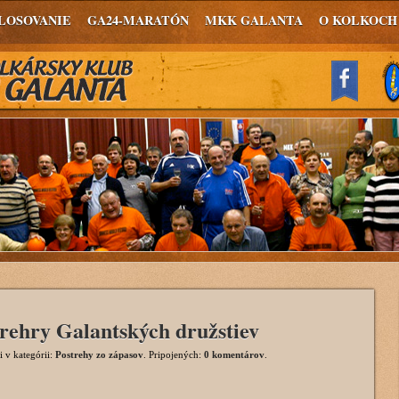
LOSOVANIE
GA24-MARATÓN
MKK GALANTA
O KOLKOCH
rehry Galantských družstiev
i
v kategórii:
Postrehy zo zápasov
. Pripojených:
0 komentárov
.