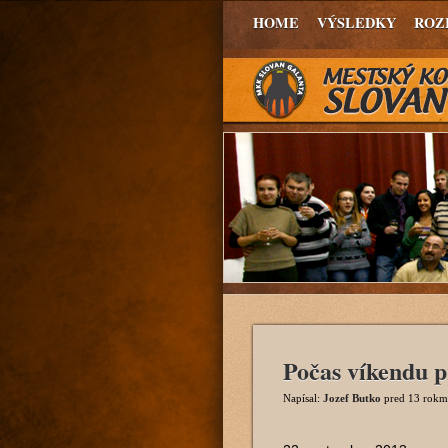
HOME
VÝSLEDKY
ROZ
Počas víkendu p
Napísal:
Jozef Butko
pred 13 rokm