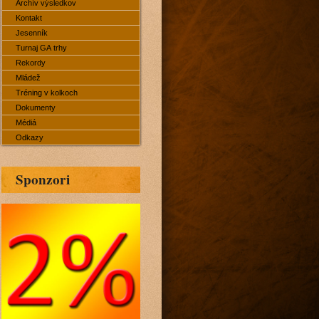
Archív výsledkov
Kontakt
Jesenník
Turnaj GA trhy
Rekordy
Mládež
Tréning v kolkoch
Dokumenty
Médiá
Odkazy
Sponzori