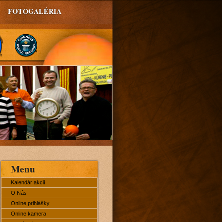
FOTOGALÉRIA
Menu
Kalendár akcií
O Nás
Online prihlášky
Online kamera