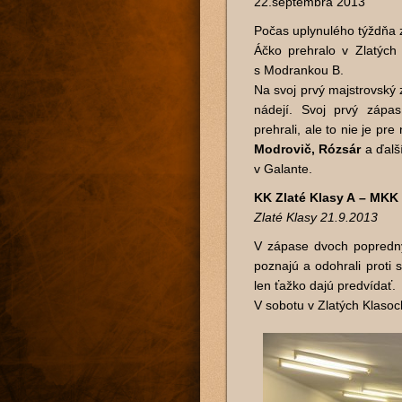
22.septembra 2013
Počas uplynulého týždňa 
Áčko prehralo v Zlatýc
s Modrankou B.
Na svoj prvý majstrovský 
nádejí. Svoj prvý zápa
prehrali, ale to nie je pr
Modrovič, Rózsár
a ďalší
v Galante.
KK Zlaté Klasy A – MKK 
Zlaté Klasy 21.9.2013
V zápase dvoch popredných
poznajú a odohrali proti
len ťažko dajú predvídať.
V sobotu v Zlatých Klasoc