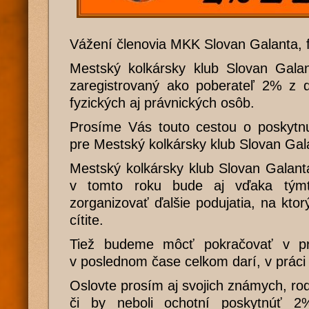
Vážení členovia MKK Slovan Galanta, fa
Mestský kolkársky klub Slovan Galan
zaregistrovaný ako poberateľ 2% z 
fyzických aj právnických osôb.
Prosíme Vás touto cestou o poskytnu
pre Mestský kolkársky klub Slovan Gal
Mestský kolkársky klub Slovan Galanta
v tomto roku bude aj vďaka týmt
zorganizovať ďalšie podujatia, na kto
cítite.
Tiež budeme môcť pokračovať v pr
v poslednom čase celkom darí, v práci
Oslovte prosím aj svojich známych, rod
či by neboli ochotní poskytnúť 