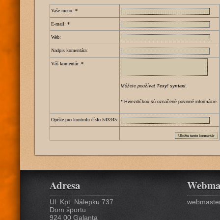
Vaše meno:
*
E-mail:
*
Web:
Nadpis komentára:
Váš komentár:
*
Môžete používat
Texy! syntaxi
.
* Hviezdičkou sú označené povinné informácie.
Opište pro kontrolu číslo
5
4
3
3
4
5
:
Adresa
Webma
Ul. Kpt. Nálepku 737
webmaster
Dom športu
924 00 Galanta