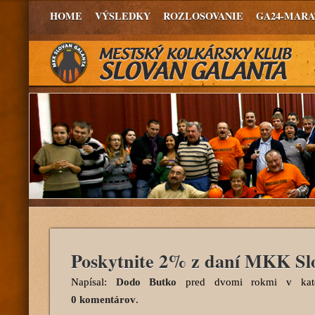
HOME
VÝSLEDKY
ROZLOSOVANIE
GA24-MAR
Poskytnite 2% z daní MKK Sl
Napísal:
Dodo Butko
pred dvomi rokmi
v kate
0 komentárov
.