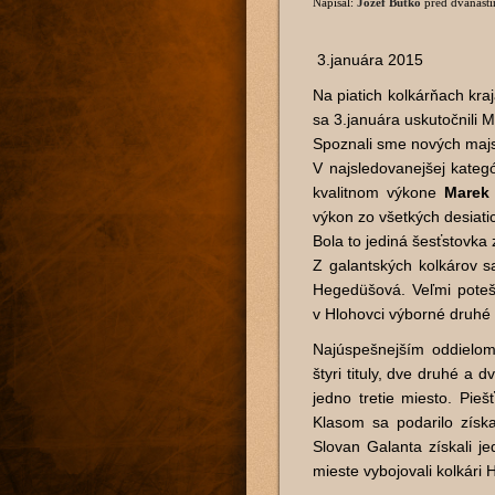
Napísal:
Jozef Butko
pred dvanást
3.januára 2015
Na piatich kolkárňach kra
sa 3.januára uskutočnili 
Spoznali sme nových majst
V najsledovanejšej kateg
kvalitnom výkone
Marek 
výkon zo všetkých desiatic
Bola to jediná šesťstovka 
Z galantských kolkárov s
Hegedüšová. Veľmi poteši
v Hlohovci výborné druhé 
Najúspešnejším oddielom m
štyri tituly, dve druhé a d
jedno tretie miesto. Piešť
Klasom sa podarilo získa
Slovan Galanta získali 
mieste vybojovali kolkári