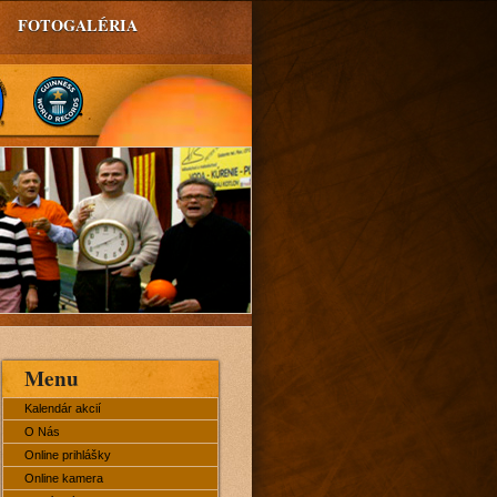
FOTOGALÉRIA
Menu
Kalendár akcií
O Nás
Online prihlášky
Online kamera