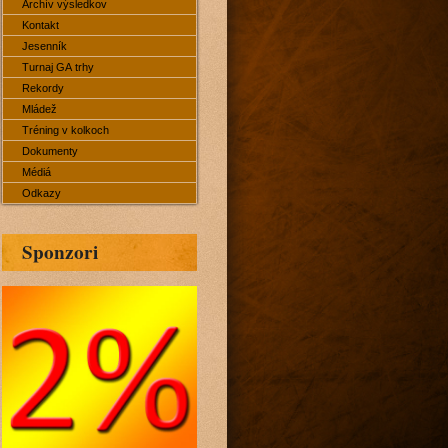
Archív výsledkov
Kontakt
Jesenník
Turnaj GA trhy
Rekordy
Mládež
Tréning v kolkoch
Dokumenty
Médiá
Odkazy
Sponzori