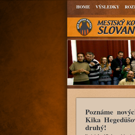
HOME
VÝSLEDKY
ROZ
Poznáme nový
Kika Hegedüšo
druhý!