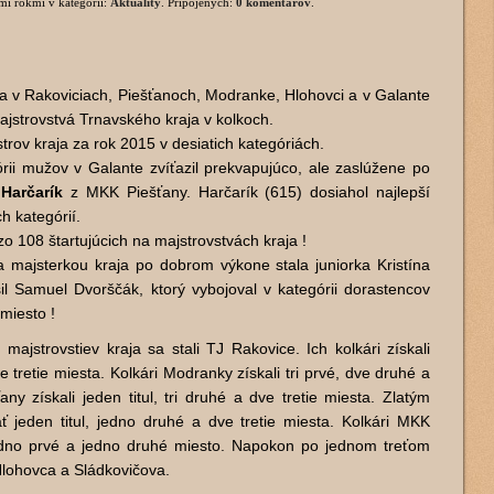
imi rokmi
v kategórii:
Aktuality
. Pripojených:
0 komentárov
.
ja v Rakoviciach, Piešťanoch, Modranke, Hlohovci a v Galante
Majstrovstvá Trnavského kraja v kolkoch.
rov kraja za rok 2015 v desiatich kategóriách.
órii mužov v Galante zvíťazil prekvapujúco, ale zaslúžene po
Harčarík
z MKK Piešťany. Harčarík (615) dosiahol najlepší
h kategórií.
zo 108 štartujúcich na majstrovstvách kraja !
a majsterkou kraja po dobrom výkone stala juniorka Kristína
l Samuel Dvorščák, ktorý vybojoval v kategórii dorastencov
miesto !
ajstrovstiev kraja sa stali TJ Rakovice. Ich kolkári získali
ve tretie miesta. Kolkári Modranky získali tri prvé, dve druhé a
any získali jeden titul, tri druhé a dve tretie miesta. Zlatým
ť jeden titul, jedno druhé a dve tretie miesta. Kolkári MKK
jedno prvé a jedno druhé miesto. Napokon po jednom treťom
 Hlohovca a Sládkovičova.