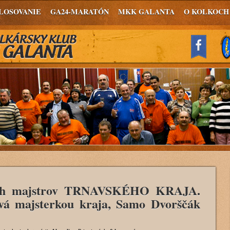
LOSOVANIE
GA24-MARATÓN
MKK GALANTA
O KOLKOCH
ch majstrov TRNAVSKÉHO KRAJA.
vá majsterkou kraja, Samo Dvorščák