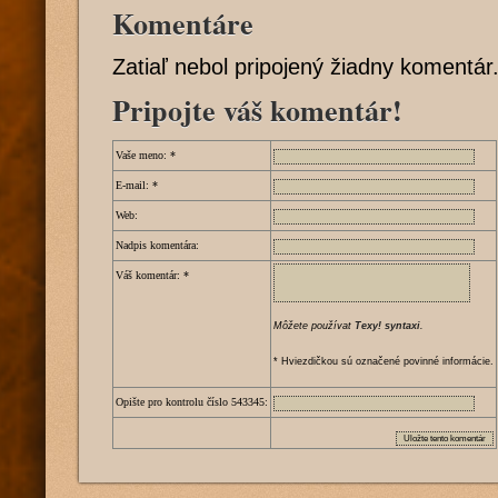
Komentáre
Zatiaľ nebol pripojený žiadny komentár
Pripojte váš komentár!
Vaše meno:
*
E-mail:
*
Web:
Nadpis komentára:
Váš komentár:
*
Môžete používat
Texy! syntaxi
.
* Hviezdičkou sú označené povinné informácie.
Opište pro kontrolu číslo
5
4
3
3
4
5
: