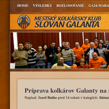
HOME
VÝSLEDKY
ROZLOSOVANIE
GA24-MAR
Príprava kolkárov Galanty na
Napísal:
Jozef Butko
pred 14 rokmi
v kategórii:
Aktual