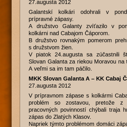
27.augusta 2012
Galantskí kolkári odohrali v pon
prípravné zápasy.
A družstvo Galanty zvíťazilo v p
kolkárni nad Cabajom Čáporom.
B družstvo rovnakým pomerom prehr
s družstvom žien.
V piatok 24.augusta sa zúčastnili š
Slovan Galanta za riekou Moravou na tu
A veľmi sa im tam páčilo.
MKK Slovan Galanta A – KK Cabaj Čá
27.augusta 2012
V prípravnom zápase s kolkármi Caba
problém so zostavou, pretože z
pracovných povinností chýbali traja 
zápas do Zlatých Klasov.
Napriek týmto problémom domáci zápas 