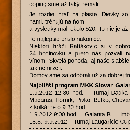
doping sme až taký nemali.
Je rozdiel hrať na plaste. Dievky zo 
nami, trénujú na ňom
a výsledky mali okolo 520. To nie je až
To najlepšie prišlo nakoniec.
Niektorí hráči Ratíškovíc si v dob
24 hodinovku a preto nás pozvali n
vínom. Skvelá pohoda, aj naše slabši
tak nemrzeli.
Domov sme sa odobrali už za dobrej t
Najbližší program MKK Slovan Gala
1.9.2012 12:30 hod. – Turnaj Dadka 
Madarás, Horník, Pivko, Butko, Chova
z kolkárne o 9:30 hod.
1.9.2012 9:00 hod. – Galanta B – Limb
18.8.-9.9.2012 – Turnaj Laugarício Cup 