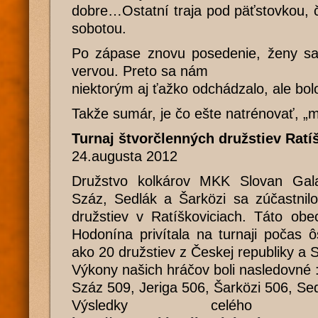
dobre…Ostatní traja pod päťstovkou, 
sobotou.
Po zápase znovu posedenie, ženy sa
vervou. Preto sa nám
niektorým aj ťažko odchádzalo, ale bol
Takže sumár, je čo ešte natrénovať, „ma
Turnaj štvorčlenných družstiev Ratí
24.augusta 2012
Družstvo kolkárov MKK Slovan Gala
Száz, Sedlák a Šarközi sa zúčastnilo
družstiev v Ratíškoviciach. Táto ob
Hodonína privítala na turnaji počas 
ako 20 družstiev z Českej republiky a S
Výkony našich hráčov boli nasledovné 
Száz 509, Jeriga 506, Šarközi 506, Se
Výsledky celého