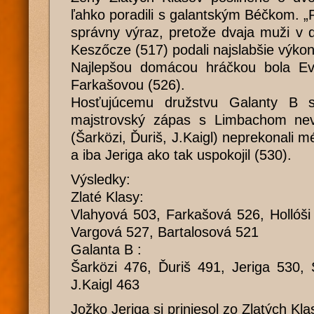
ľahko poradili s galantským Béčkom. „P
správny výraz, pretože dvaja muži v d
Keszőcze (517) podali najslabšie výkon
Najlepšou domácou hráčkou bola Ev
Farkašovou (526).
Hosťujúcemu družstvu Galanty B 
majstrovský zápas s Limbachom nevyd
(Šarközi, Ďuriš, J.Kaigl) neprekonali 
a iba Jeriga ako tak uspokojil (530).
Výsledky:
Zlaté Klasy:
Vlahyová 503, Farkašová 526, Hollóši
Vargová 527, Bartalosová 521
Galanta B :
Šarközi 476, Ďuriš 491, Jeriga 530,
J.Kaigl 463
Jožko Jeriga si priniesol zo Zlatých Kl