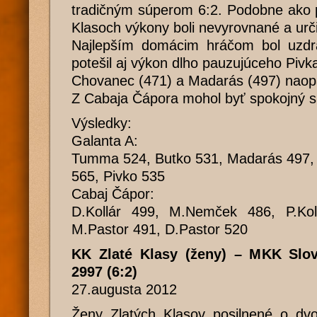
tradičným súperom 6:2. Podobne ako 
Klasoch výkony boli nevyrovnané a urči
Najlepším domácim hráčom bol uzdr
potešil aj výkon dlho pauzujúceho Pivk
Chovanec (471) a Madarás (497) naopak
Z Cabaja Čápora mohol byť spokojný sn
Výsledky:
Galanta A:
Tumma 524, Butko 531, Madarás 497,
565, Pivko 535
Cabaj Čápor:
D.Kollár 499, M.Nemček 486, P.Kol
M.Pastor 491, D.Pastor 520
KK Zlaté Klasy (ženy) – MKK Slo
2997 (6:2)
27.augusta 2012
Ženy Zlatých Klasov posilnené o d