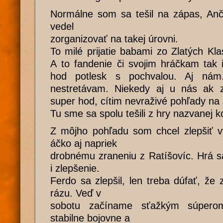
Normálne som sa tešil na zápas, Anča
vedel
zorganizovať na takej úrovni.
To milé prijatie babami zo Zlatých K
A to fandenie či svojim hráčkam tak
hod potlesk s pochvalou. Aj ná
nestretávam. Niekedy aj u nás ak z
super hod, cítim nevraživé pohľady na
Tu sme sa spolu tešili z hry nazvanej k
Z môjho pohľadu som chcel zlepšiť v
áčko aj napriek
drobnému zraneniu z Ratíšovíc. Hrá s
i zlepšenie.
Ferdo sa zlepšil, len treba dúfať, že 
rázu. Veď v
sobotu začíname sťažkým súperom
stabilne bojovne a