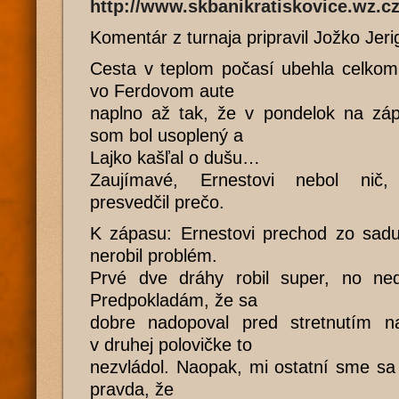
http://www.skbanikratiskovice.wz.c
Komentár z turnaja pripravil Jožko Jeri
Cesta v teplom počasí ubehla celkom
vo Ferdovom aute
naplno až tak, že v pondelok na záp
som bol usoplený a
Lajko kašľal o dušu…
Zaujímavé, Ernestovi nebol nič
presvedčil prečo.
K zápasu: Ernestovi prechod zo sadur
nerobil problém.
Prvé dve dráhy robil super, no ne
Predpokladám, že sa
dobre nadopoval pred stretnutím na
v druhej polovičke to
nezvládol. Naopak, mi ostatní sme sa 
pravda, že