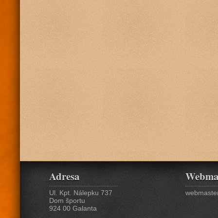
Adresa
Webma
Ul. Kpt. Nálepku 737
webmaster
Dom športu
924 00 Galanta