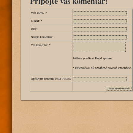
Pripojte váš komentár!
Vaše meno:
*
E-mail:
*
Web:
Nadpis komentára:
Váš komentár:
*
Môžete používat
Texy! syntaxi
.
* Hviezdičkou sú označené povinné informácie.
Opište pro kontrolu číslo
5
4
3
3
4
5
: