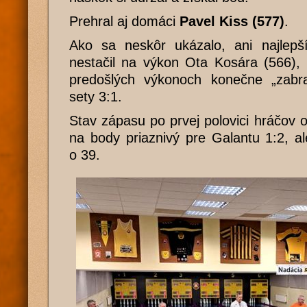
Prehral aj domáci
Pavel Kiss (577)
.
Ako sa neskôr ukázalo, ani najlep
nestačil na výkon Ota Kosára (566),
predošlých výkonoch konečne „zabra
sety 3:1.
Stav zápasu po prvej polovici hráčov o
na body priaznivý pre Galantu 1:2, al
o 39.