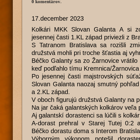
0 komentárov
.
17.december 2023
Kolkári MKK Slovan Galanta A si z
jesennej časti 1.KL západ priviezli z Br
S Tatranom Bratislava sa rozišli zmi
družstvá mohli pri troche šťastia aj vyh
Béčko Galanty sa zo Žarnovice vrátilo
keď podľahlo tímu Kremnica/Žarnovica
Po jesennej časti majstrovských súťa
Slovan Galanta naozaj smutný pohľad
a 2.KL západ.
V oboch figurujú družstvá Galanty na 
Na jar čaká galantských kolkárov veľ
Aj galantskí dorastenci sa lúčili s kolk
A-dorast prehral v Starej Tutej 0:2 
Béčko dorastu doma s Interom Bratisla
Výborným výkonom potešil dorast