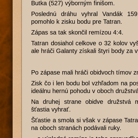
Butka (527) výborným finišom.
Poslednú dráhu vyhral Vandák 159
pomohlo k zisku bodu pre Tatran.
Zápas sa tak skončil remízou 4:4.
Tatran dosiahol celkove o 32 kolov vy
ale hráči Galanty získali štyri body za 
Po zápase mali hráči obidvoch tímov z
Zisk čo i len bodu bol vzhľadom na pos
ideálnu hernú pohodu v oboch družstv
Na druhej strane obidve družstvá m
šťastia vyhrať.
Šťastie a smola si však v zápase Tatr
na oboch stranách podávali ruky.