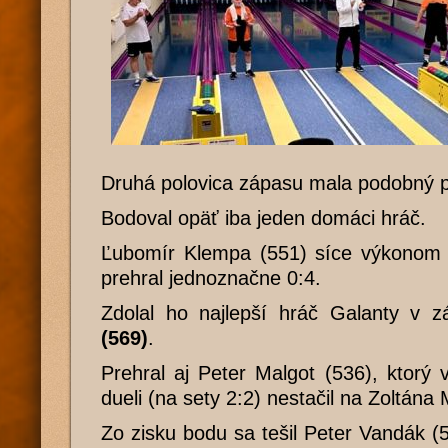
Druhá polovica zápasu mala podobný p
Bodoval opäť iba jeden domáci hráč.
Ľubomír Klempa (551) síce výkonom n
prehral jednoznačne 0:4.
Zdolal ho najlepší hráč Galanty v 
(569)
.
Prehral aj Peter Malgot (536), ktor
dueli (na sety 2:2) nestačil na Zoltána
Zo zisku bodu sa tešil Peter Vandák (5