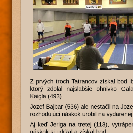
Z prvých troch Tatrancov získal bod 
ktorý zdolal najslabšie ohnivko Gal
Kaigla (493).
Jozef Bajbar (536) ale nestačil na Jozef
rozhodujúci náskok urobil na vydarenej
Aj keď Jeriga na tretej (113), vytrápe
náskok si udržal a získal bod.