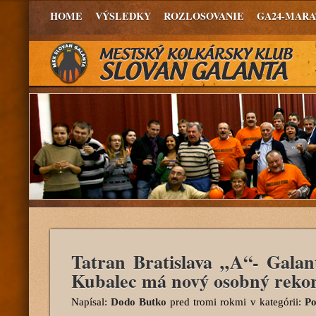
HOME
VÝSLEDKY
ROZLOSOVANIE
GA24-MAR
Tatran Bratislava „A“- Galan
Kubalec má nový osobný reko
Napísal:
Dodo Butko
pred tromi rokmi
v kategórii:
Po