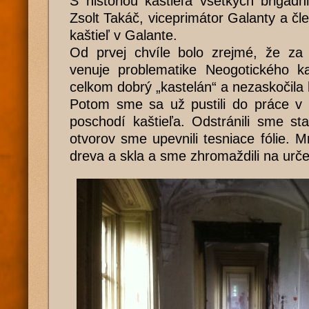
S históriou kaštieľa všetkých brigád
Zsolt Takáč, viceprimátor Galanty a čl
kaštieľ v Galante.
Od prvej chvíle bolo zrejmé, že za 
venuje problematike Neogotického ka
celkom dobrý „kastelán“ a nezaskočila 
Potom sme sa už pustili do práce v 
poschodí kaštieľa. Odstránili sme st
otvorov sme upevnili tesniace fólie. M
dreva a skla a sme zhromaždili na urč