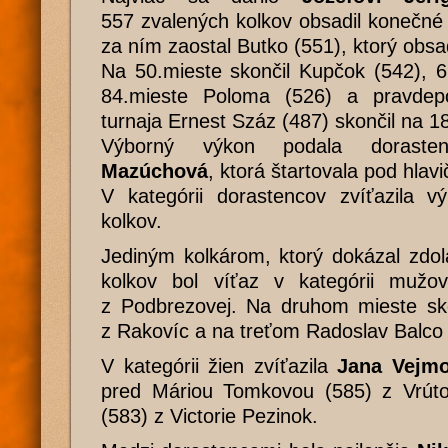
557 zvalených kolkov obsadil konečné
za ním zaostal Butko (551), ktorý obsa
Na 50.mieste skončil Kupčok (542), 6
84.mieste Poloma (526) a pravdepo
turnaja Ernest Száz (487) skončil na 1
Výborný výkon podala dorast
Mazúchová
, ktorá štartovala pod hla
V kategórii dorastencov zvíťazila 
kolkov.
Jediným kolkárom, ktorý dokázal zdo
kolkov bol víťaz v kategórii muž
z Podbrezovej. Na druhom mieste skon
z Rakovíc a na treťom Radoslav Balco 
V kategórii žien zvíťazila
Jana Vejmo
pred Máriou Tomkovou (585) z Vrút
(583) z Victorie Pezinok.