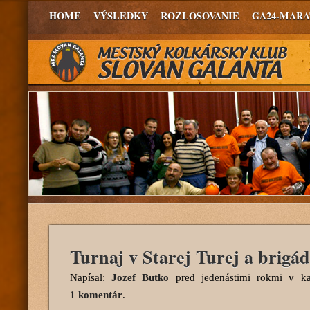
HOME
VÝSLEDKY
ROZLOSOVANIE
GA24-MAR
Turnaj v Starej Turej a brigáda
Napísal:
Jozef Butko
pred jedenástimi rokmi
v kat
1 komentár
.