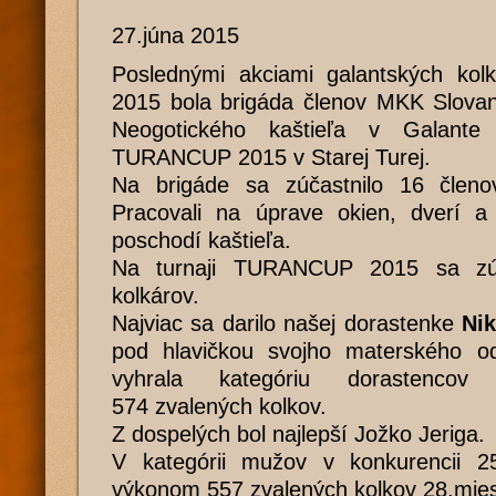
27.júna 2015
Poslednými akciami galantských kol
2015 bola brigáda členov MKK Slovan
Neogotického kaštieľa v Galante
TURANCUP 2015 v Starej Turej.
Na brigáde sa zúčastnilo 16 členov
Pracovali na úprave okien, dverí a
poschodí kaštieľa.
Na turnaji TURANCUP 2015 sa zúč
kolkárov.
Najviac sa darilo našej dorastenke
Ni
pod hlavičkou svojho materského o
vyhrala kategóriu dorastenco
574 zvalených kolkov.
Z dospelých bol najlepší Jožko Jeriga.
V kategórii mužov v konkurencii 256
výkonom 557 zvalených kolkov 28.mies