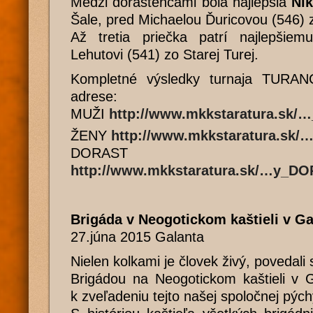
Medzi dorastencami bola najlepšia
Ni
Šale, pred Michaelou Ďuricovou (546) 
Až tretia priečka patrí najlepšiemu
Lehutovi (541) zo Starej Turej.
Kompletné výsledky turnaja TURA
adrese:
MUŽI
http://www.mkkstaratura.sk/
ŽENY
http://www.mkkstaratura.sk/
DORAST
http://www.mkkstaratura.sk/…y_DO
Brigáda v Neogotickom kaštieli v Ga
27.júna 2015 Galanta
Nielen kolkami je človek živý, povedali 
Brigádou na Neogotickom kaštieli v G
k zveľadeniu tejto našej spoločnej pých