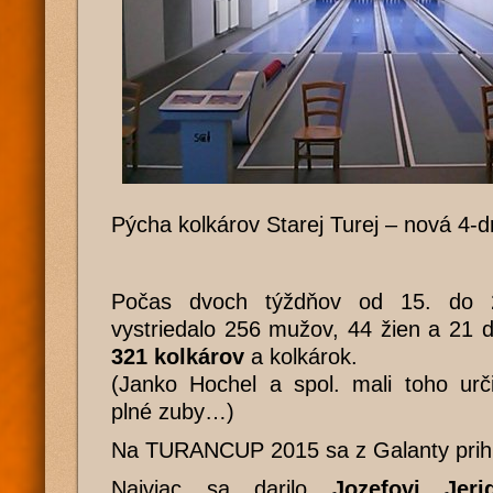
Pýcha kolkárov Starej Turej – nová 4-
Počas dvoch týždňov od 15. do 2
vystriedalo 256 mužov, 44 žien a 21 
321 kolkárov
a kolkárok.
(Janko Hochel a spol. mali toho urč
plné zuby…)
Na TURANCUP 2015 sa z Galanty prihlási
Najviac sa darilo
Jozefovi Jeri